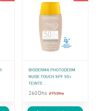
R
BIODERMA PHOTODERM
NUDE TOUCH SPF 50+
TEINTE ..
260
Dhs
275
Dhs
Le
Le
prix
prix