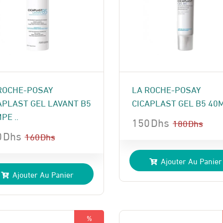
ROCHE-POSAY
LA ROCHE-POSAY
APLAST GEL LAVANT B5
CICAPLAST GEL B5 40
PE ..
150
Dhs
180
Dhs
0
Dhs
Le
Le
160
Dhs
prix
prix
Ajouter Au Panier
x
x
initial
actuel
Ajouter Au Panier
ial
uel
était :
est :
t :
:
180 Dhs.
150 Dhs.
 Dhs.
 Dhs.
%