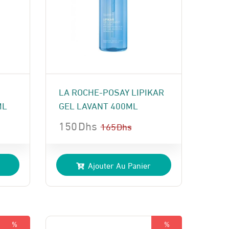
LA ROCHE-POSAY LIPIKAR
ML
GEL LAVANT 400ML
150
Dhs
165
Dhs
Le
Le
prix
prix
Ajouter Au Panier
initial
actuel
était :
est :
165 Dhs.
150 Dhs.
%
%