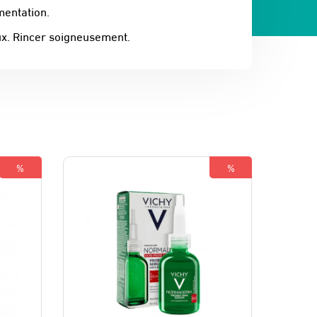
mentation.
eux. Rincer soigneusement.
%
%