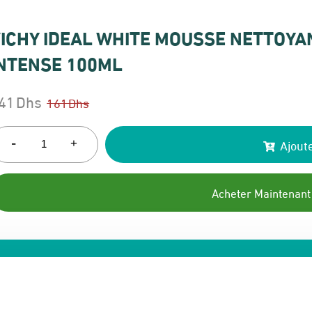
ICHY IDEAL WHITE MOUSSE NETTOYA
NTENSE 100ML
41
Dhs
161
Dhs
e
e
rix
rix
-
Ajoute
+
itial
ctuel
ait :
t :
Acheter Maintenant
61 Dhs.
41 Dhs.