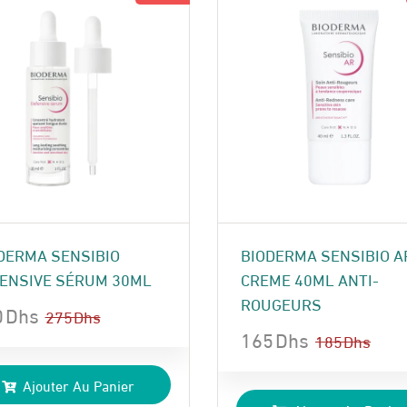
DERMA SENSIBIO
BIODERMA SENSIBIO A
ENSIVE SÉRUM 30ML
CREME 40ML ANTI-
ROUGEURS
0
Dhs
275
Dhs
165
Dhs
185
Dhs
Le
Le
x
x
Ajouter Au Panier
prix
prix
ial
uel