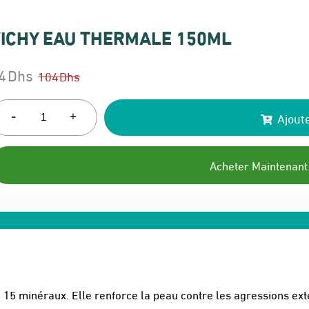
ICHY EAU THERMALE 150ML
4
Dhs
104
Dhs
e
e
rix
rix
-
Ajoute
+
itial
ctuel
ait :
t :
Acheter Maintenant
04 Dhs.
4 Dhs.
15 minéraux. Elle renforce la peau contre les agressions ext