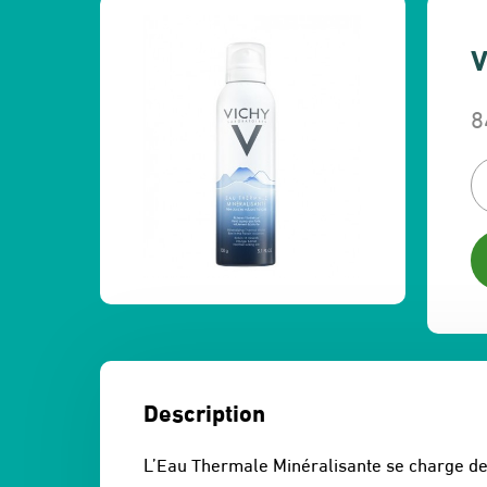
V
8
L
L
p
p
in
a
ét
es
1
8
Description
L’Eau Thermale Minéralisante se charge de 