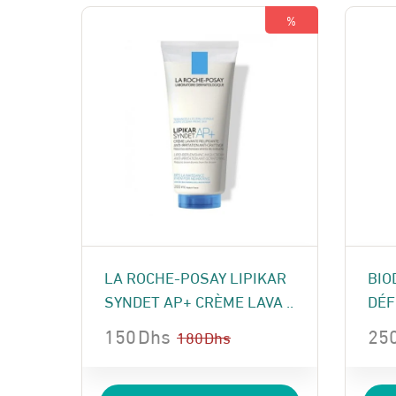
409 Dhs.
380 Dhs.
160
140
%
LA ROCHE-POSAY LIPIKAR
BIO
SYNDET AP+ CRÈME LAVA ..
DÉF
150
Dhs
25
180
Dhs
Le
Le
Le
Le
prix
prix
pri
pri