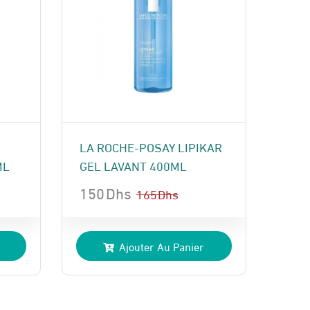
LA ROCHE-POSAY LIPIKAR
ML
GEL LAVANT 400ML
150
Dhs
165
Dhs
Le
Le
prix
prix
Ajouter Au Panier
initial
actuel
était :
est :
165 Dhs.
150 Dhs.