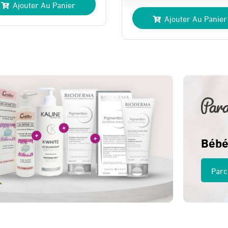
Ajouter Au Panier
prix
prix
ial
uel
Ajouter Au Panier
initial
actuel
t :
:
était :
est :
 Dhs.
 Dhs.
185 Dhs.
165 Dhs.
Bébé
Parc