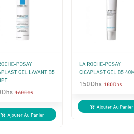
ROCHE-POSAY
LA ROCHE-POSAY
APLAST GEL LAVANT B5
CICAPLAST GEL B5 40
PE ..
150
Dhs
180
Dhs
0
Dhs
Le
Le
160
Dhs
prix
prix
Ajouter Au Panier
x
x
initial
actuel
Ajouter Au Panier
ial
uel
était :
est :
t :
:
180 Dhs.
150 Dhs.