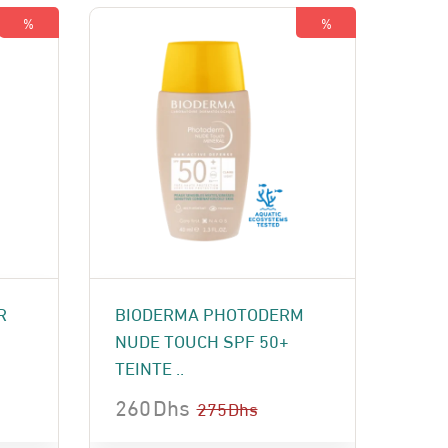
%
%
R
BIODERMA PHOTODERM
NUDE TOUCH SPF 50+
TEINTE ..
260
Dhs
275
Dhs
Le
Le