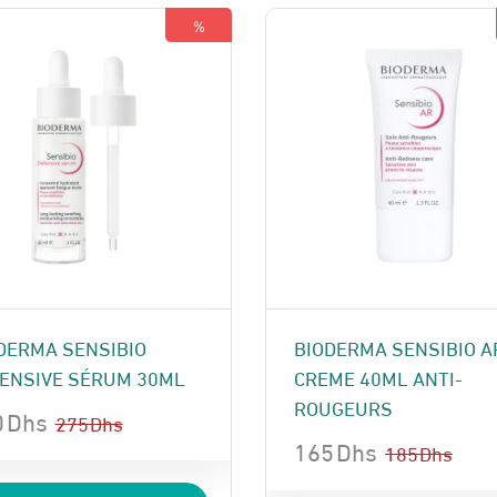
 Dhs.
 Dhs.
%
DERMA SENSIBIO
BIODERMA SENSIBIO A
ENSIVE SÉRUM 30ML
CREME 40ML ANTI-
ROUGEURS
0
Dhs
275
Dhs
165
Dhs
185
Dhs
Le
Le
x
x