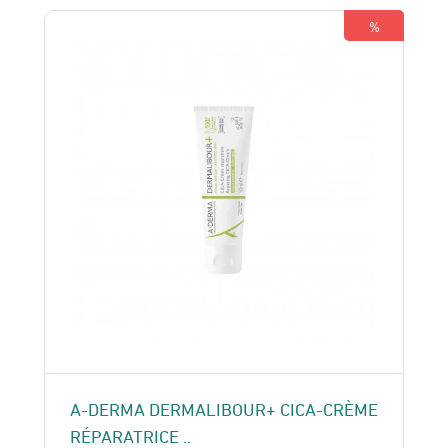
150 Dhs.
130 Dhs.
%
A-DERMA DERMALIBOUR+ CICA-CRÈME
RÉPARATRICE ..