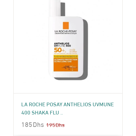
LA ROCHE POSAY ANTHELIOS UVMUNE
400 SHAKA FLU ..
185
Dhs
195
Dhs
Le
Le