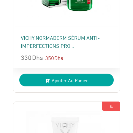
VICHY NORMADERM SÉRUM ANTI-
IMPERFECTIONS PRO ..
330
Dhs
350
Dhs
Le
Le
prix
prix
Ajouter Au Panier
initial
actuel
était :
est :
350 Dhs.
330 Dhs.
%