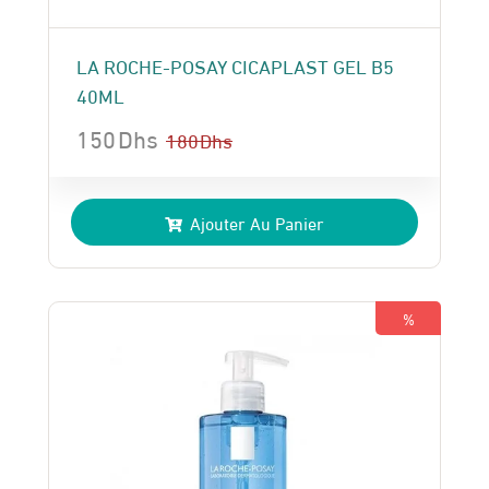
LA ROCHE-POSAY CICAPLAST GEL B5
40ML
150
Dhs
180
Dhs
Le
Le
prix
prix
Ajouter Au Panier
initial
actuel
était :
est :
180 Dhs.
150 Dhs.
%