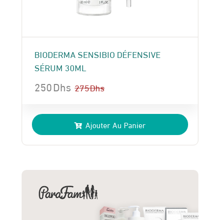
BIODERMA SENSIBIO DÉFENSIVE
SÉRUM 30ML
250
Dhs
275
Dhs
Le
Le
prix
prix
Ajouter Au Panier
initial
actuel
était :
est :
275 Dhs.
250 Dhs.