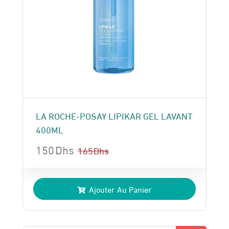
LA ROCHE-POSAY LIPIKAR GEL LAVANT
400ML
150
Dhs
165
Dhs
Le
Le
prix
prix
Ajouter Au Panier
initial
actuel
était :
est :