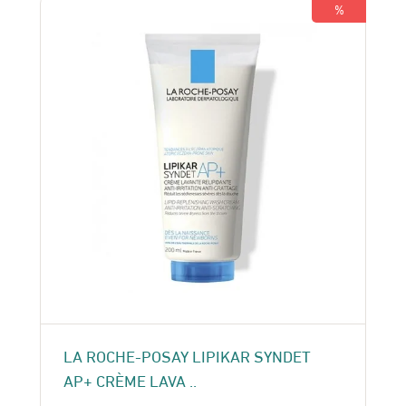
165 Dhs.
150 Dhs.
%
LA ROCHE-POSAY LIPIKAR SYNDET
AP+ CRÈME LAVA ..