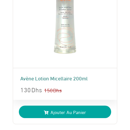
Avène Lotion Micellaire 200ml
130
Dhs
150
Dhs
Le
Le
prix
prix
Ajouter Au Panier
initial
actuel
était :
est :