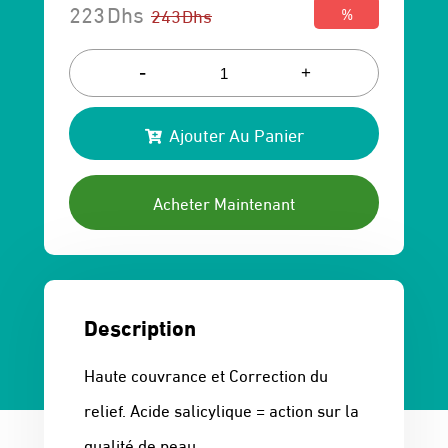
223
Dhs
243
Dhs
%
Le
Le
prix
prix
-
+
initial
actuel
Ajouter Au Panier
était :
est :
243 Dhs.
223 Dhs.
Acheter Maintenant
Description
Haute couvrance et Correction du
relief. Acide salicylique = action sur la
qualité de peau.