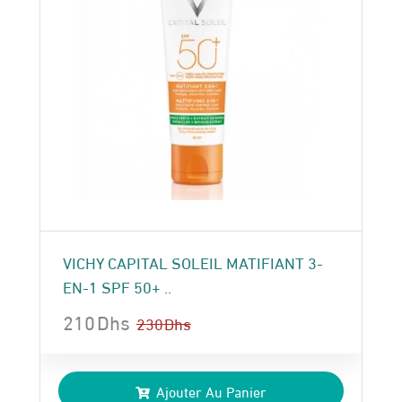
VICHY CAPITAL SOLEIL MATIFIANT 3-
EN-1 SPF 50+ ..
210
Dhs
230
Dhs
Le
Le
prix
prix
Ajouter Au Panier