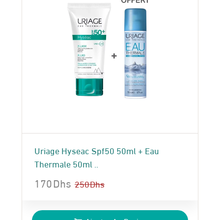
Uriage Hyseac Spf50 50ml + Eau
Thermale 50ml ..
170
Dhs
250
Dhs
Le
Le
prix
prix