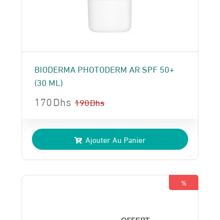
BIODERMA PHOTODERM AR SPF 50+
(30 ML)
170
Dhs
190
Dhs
Le
Le
prix
prix
Ajouter Au Panier
initial
actuel
était :
est :
190 Dhs.
170 Dhs.
%