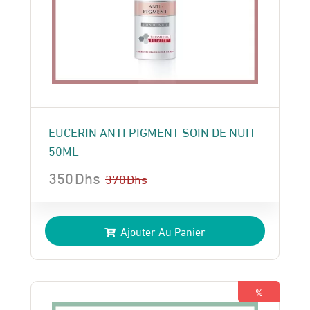
EUCERIN ANTI PIGMENT SOIN DE NUIT
50ML
350
Dhs
370
Dhs
Le
Le
prix
prix
Ajouter Au Panier
initial
actuel
était :
est :
370 Dhs.
350 Dhs.
%