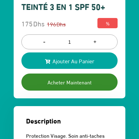
TEINTÉ 3 EN 1 SPF 50+
175
Dhs
196
Dhs
%
Le
Le
prix
prix
-
+
initial
actuel
Ajouter Au Panier
était :
est :
196 Dhs.
175 Dhs.
Acheter Maintenant
Description
Protection Visage. Soin anti-taches