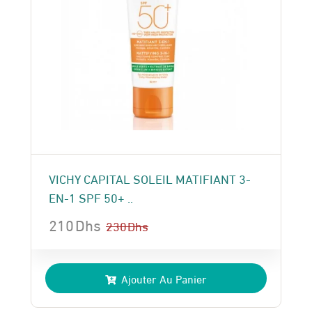
VICHY CAPITAL SOLEIL MATIFIANT 3-
EN-1 SPF 50+ ..
210
Dhs
230
Dhs
Le
Le
prix
prix
Ajouter Au Panier
initial
actuel