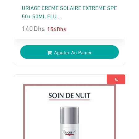
URIAGE CREME SOLAIRE EXTREME SPF
50+ 50ML FLU ..
140
Dhs
156
Dhs
Le
Le
prix
prix
Ajouter Au Panier
initial
actuel
était :
est :
156 Dhs.
140 Dhs.
%