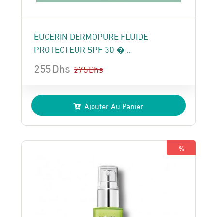
EUCERIN DERMOPURE FLUIDE
PROTECTEUR SPF 30 � ..
255
Dhs
275
Dhs
Le
Le
prix
prix
Ajouter Au Panier
initial
actuel
était :
est :
275 Dhs.
255 Dhs.
%