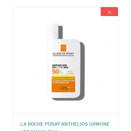
était :
est :
230 Dhs.
210 Dhs.
%
LA ROCHE POSAY ANTHELIOS UVMUNE