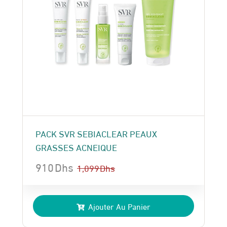
PACK SVR SEBIACLEAR PEAUX
GRASSES ACNEIQUE
910
Dhs
1,099
Dhs
Le
Le
prix
prix
Ajouter Au Panier
initial
actuel