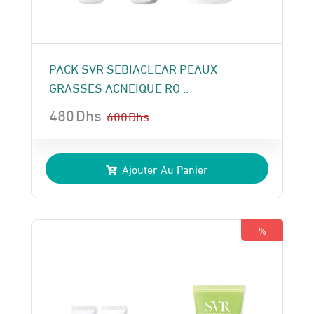
PACK SVR SEBIACLEAR PEAUX
GRASSES ACNEIQUE RO ..
480
Dhs
600
Dhs
Le
Le
prix
prix
Ajouter Au Panier
initial
actuel
était :
est :
600 Dhs.
480 Dhs.
%