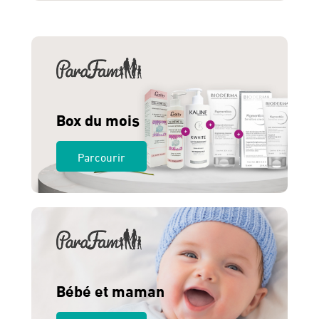
était :
est :
1,099 Dhs.
910 Dhs.
Box du mois
Parcourir
Bébé et maman