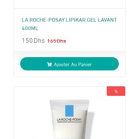
LA ROCHE-POSAY LIPIKAR GEL LAVANT
400ML
150
Dhs
165
Dhs
Le
Le
prix
prix
Ajouter Au Panier
initial
actuel
était :
est :
165 Dhs.
150 Dhs.
%