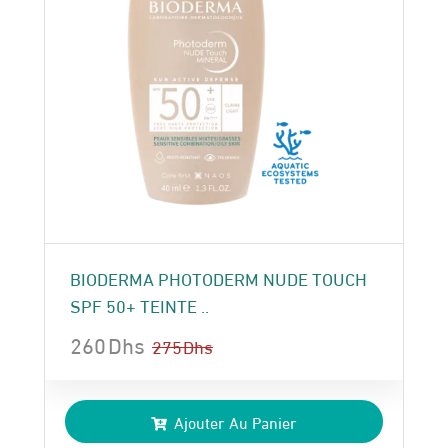
BIODERMA PHOTODERM NUDE TOUCH
SPF 50+ TEINTE ..
260
Dhs
275
Dhs
Le
Le
prix
prix
Ajouter Au Panier
initial
actuel