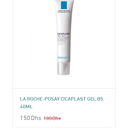
LA ROCHE-POSAY CICAPLAST GEL B5
40ML
150
Dhs
180
Dhs
Le
Le