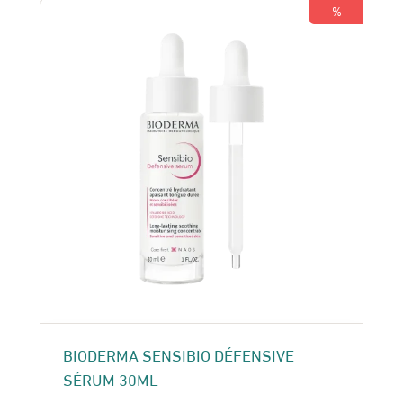
180 Dhs.
150 Dhs.
%
BIODERMA SENSIBIO DÉFENSIVE
SÉRUM 30ML