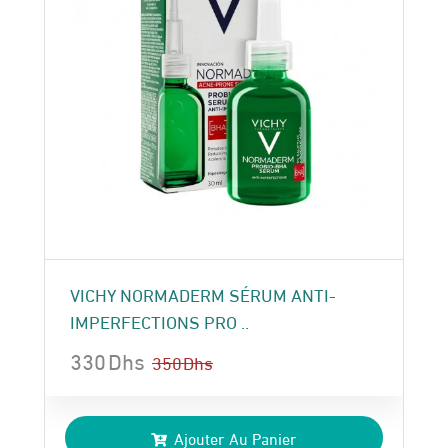
VICHY NORMADERM SÉRUM ANTI-
IMPERFECTIONS PRO ..
330
Dhs
350
Dhs
Le
Le
prix
prix
Ajouter Au Panier