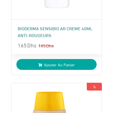
BIODERMA SENSIBIO AR CREME 40ML
ANTI-ROUGEURS
165
Dhs
185
Dhs
Le
Le
prix
prix
Ajouter Au Panier
initial
actuel
était :
est :
185 Dhs.
165 Dhs.
%