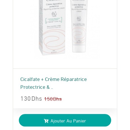
Cicalfate + Crème Réparatrice
Protectrice & ..
130
Dhs
150
Dhs
Le
Le
prix
prix
Ajouter Au Panier
initial
actuel