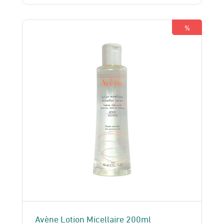
était :
est :
150 Dhs.
130 Dhs.
%
Avène Lotion Micellaire 200ml