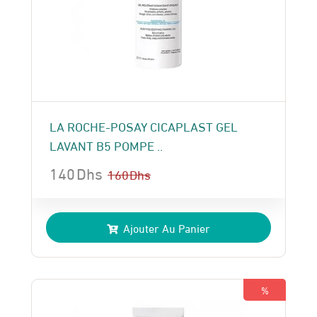
LA ROCHE-POSAY CICAPLAST GEL
LAVANT B5 POMPE ..
140
Dhs
160
Dhs
Le
Le
prix
prix
Ajouter Au Panier
initial
actuel
était :
est :
160 Dhs.
140 Dhs.
%