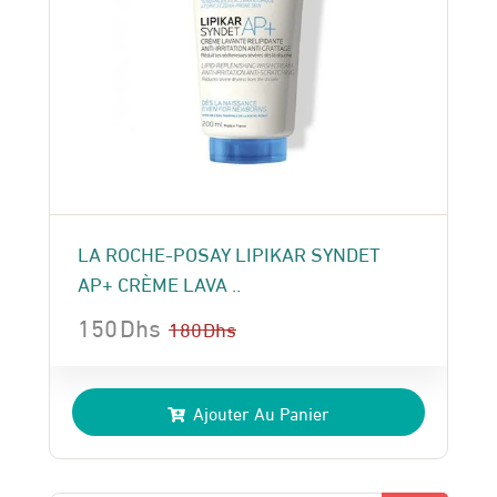
LA ROCHE-POSAY LIPIKAR SYNDET
AP+ CRÈME LAVA ..
150
Dhs
180
Dhs
Le
Le
prix
prix
Ajouter Au Panier
initial
actuel
était :
est :