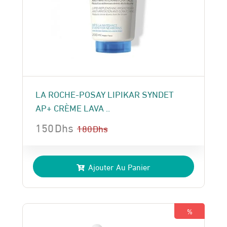
LA ROCHE-POSAY LIPIKAR SYNDET
AP+ CRÈME LAVA ..
150
Dhs
180
Dhs
Le
Le
prix
prix
Ajouter Au Panier
initial
actuel
était :
est :
180 Dhs.
150 Dhs.
%