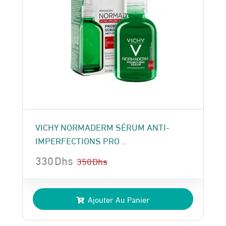
VICHY NORMADERM SÉRUM ANTI-
IMPERFECTIONS PRO ..
330
Dhs
350
Dhs
Le
Le
prix
prix
Ajouter Au Panier
initial
actuel
était :
est :