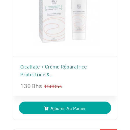
Cicalfate + Crème Réparatrice
Protectrice & ..
130
Dhs
150
Dhs
Le
Le
prix
prix
Ajouter Au Panier
initial
actuel
était :
est :