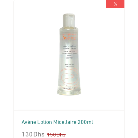
150 Dhs.
130 Dhs.
%
Avène Lotion Micellaire 200ml
130
Dhs
150
Dhs