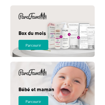
275 Dhs.
260 Dhs.
Box du mois
Parcourir
Bébé et maman
Parcourir