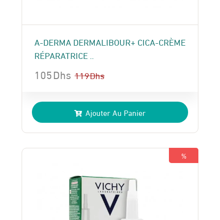
A-DERMA DERMALIBOUR+ CICA-CRÈME
RÉPARATRICE ..
105
Dhs
119
Dhs
Le
Le
prix
prix
Ajouter Au Panier
initial
actuel
était :
est :
119 Dhs.
105 Dhs.
%