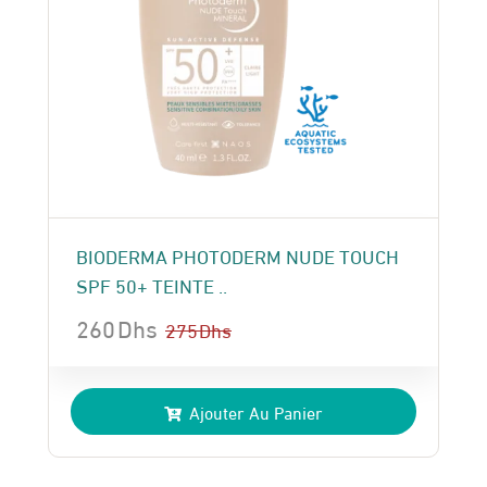
BIODERMA PHOTODERM NUDE TOUCH
SPF 50+ TEINTE ..
260
Dhs
275
Dhs
Le
Le
prix
prix
Ajouter Au Panier
initial
actuel
était :
est :