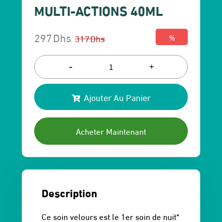
MULTI-ACTIONS 40ML
297
Dhs
317
Dhs
%
Le
Le
prix
prix
-
+
initial
actuel
Ajouter Au Panier
était :
est :
317 Dhs.
297 Dhs.
Acheter Maintenant
Description
Ce soin velours est le 1er soin de nuit*