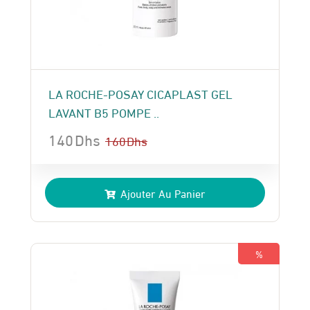
LA ROCHE-POSAY CICAPLAST GEL
LAVANT B5 POMPE ..
140
Dhs
160
Dhs
Le
Le
prix
prix
Ajouter Au Panier
initial
actuel
était :
est :
160 Dhs.
140 Dhs.
%