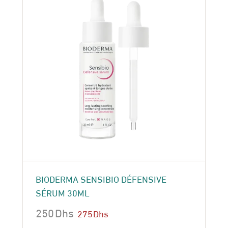
BIODERMA SENSIBIO DÉFENSIVE
SÉRUM 30ML
250
Dhs
275
Dhs
Le
Le