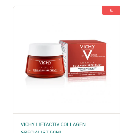
350 Dhs.
330 Dhs.
%
VICHY LIFTACTIV COLLAGEN
SPECIALIST 50ML