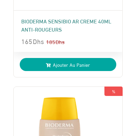
BIODERMA SENSIBIO AR CREME 40ML
ANTI-ROUGEURS
165
Dhs
185
Dhs
Le
Le
prix
prix
Ajouter Au Panier
initial
actuel
était :
est :
185 Dhs.
165 Dhs.
%