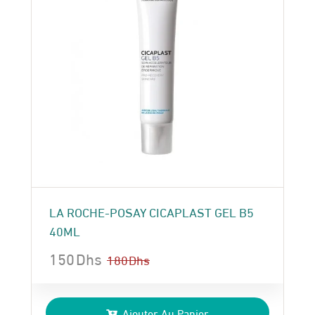
LA ROCHE-POSAY CICAPLAST GEL B5
40ML
150
Dhs
180
Dhs
Le
Le
prix
prix
Ajouter Au Panier