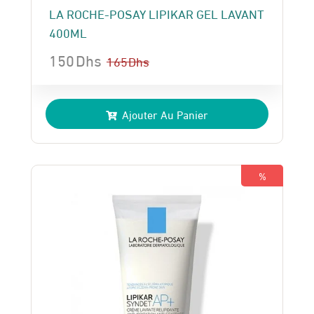
LA ROCHE-POSAY LIPIKAR GEL LAVANT
400ML
150
Dhs
165
Dhs
Le
Le
prix
prix
Ajouter Au Panier
initial
actuel
était :
est :
165 Dhs.
150 Dhs.
%