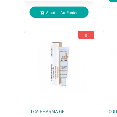
prix
prix
Ajouter Au Panier
initial
actuel
était :
est :
390 Dhs.
370 Dhs.
%
LCA PHARMA GEL
COD