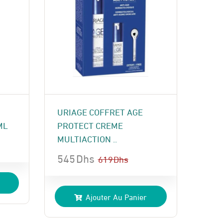
URIAGE COFFRET AGE
ML
PROTECT CREME
MULTIACTION ..
545
Dhs
619
Dhs
Le
Le
prix
prix
Ajouter Au Panier
initial
actuel
était :
est :