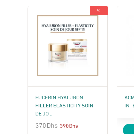
409
380
%
EUCERIN HYALURON-
ACM
FILLER ELASTICITY SOIN
INT
DE JO ..
370
Dhs
390
Dhs
Le
Le