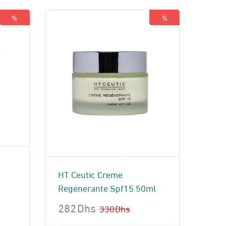
619 Dhs.
545 Dhs.
%
%
HT Ceutic Creme
Regenerante Spf15 50ml
282
Dhs
330
Dhs
Le
Le