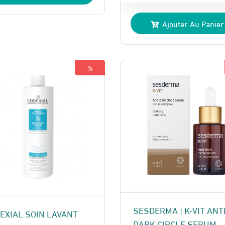
prix
prix
Ajouter Au Panier
initial
actuel
était :
est :
245 Dhs.
220 Dhs.
%
SESDERMA | K-VIT ANT
EXIAL SOIN LAVANT
DARK CIRCLE SERUM