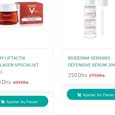
HY LIFTACTIV
BIODERMA SENSIBIO
LAGEN SPECIALIST
DÉFENSIVE SÉRUM 30
ML
250
Dhs
275
Dhs
0
Dhs
Le
Le
409
Dhs
prix
prix
Ajouter Au Panier
x
x
initial
actuel
Ajouter Au Panier
ial
uel
était :
est :
t :
:
275 Dhs.
250 Dhs.