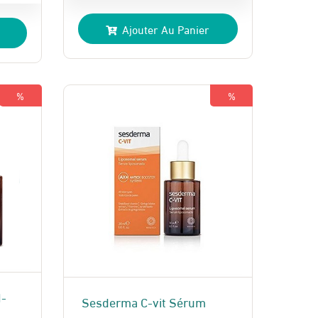
prix
prix
Ajouter Au Panier
initial
actuel
était :
est :
330 Dhs.
282 Dhs.
%
%
I-
Sesderma C-vit Sérum