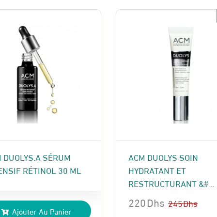
 Dhs.
 Dhs.
 DUOLYS.A SÉRUM
ACM DUOLYS SOIN
ENSIF RÉTINOL 30 ML
HYDRATANT ET
RESTRUCTURANT &# ..
220
Dhs
245
Dhs
Ajouter Au Panier
Le
Le