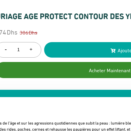
RIAGE AGE PROTECT CONTOUR DES Y
74
Dhs
306
Dhs
e
e
rix
rix
-
Ajoute
+
itial
ctuel
ait :
t :
Acheter Maintenant
06 Dhs.
74 Dhs.
de l’âge et sur les agressions quotidiennes que subit la peau : lumière bleue
es rides, poches, cernes et rehausse les paupières pour un effet liftant, et l