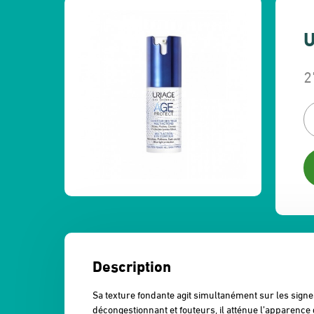
U
2
L
L
p
p
in
a
ét
es
3
2
Description
Sa texture fondante agit simultanément sur les signes 
décongestionnant et fouteurs, il atténue l’apparence d