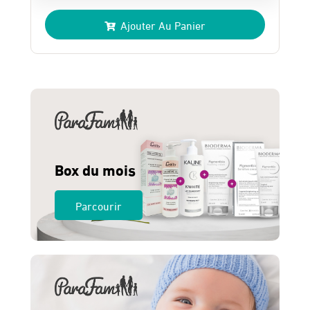
prix
prix
Ajouter Au Panier
initial
actuel
était :
est :
275 Dhs.
250 Dhs.
Box du mois
Parcourir