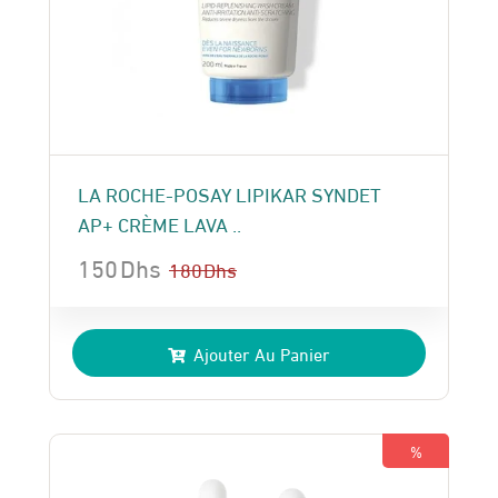
LA ROCHE-POSAY LIPIKAR SYNDET
AP+ CRÈME LAVA ..
150
Dhs
180
Dhs
Le
Le
prix
prix
Ajouter Au Panier
initial
actuel
était :
est :
180 Dhs.
150 Dhs.
%