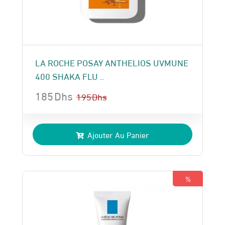
LA ROCHE POSAY ANTHELIOS UVMUNE
400 SHAKA FLU ..
185
Dhs
195
Dhs
Le
Le
prix
prix
Ajouter Au Panier
initial
actuel
était :
est :
195 Dhs.
185 Dhs.
%