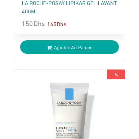
LA ROCHE-POSAY LIPIKAR GEL LAVANT
400ML
150
Dhs
165
Dhs
Le
Le
prix
prix
Ajouter Au Panier
initial
actuel
était :
est :
165 Dhs.
150 Dhs.
%