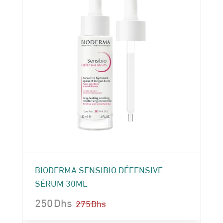
BIODERMA SENSIBIO DÉFENSIVE
SÉRUM 30ML
250
Dhs
275
Dhs
Le
Le