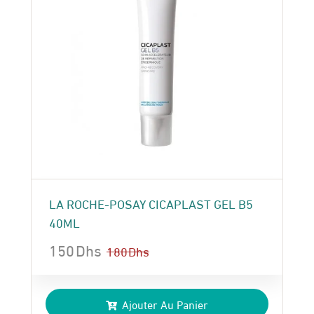
LA ROCHE-POSAY CICAPLAST GEL B5
40ML
150
Dhs
180
Dhs
Le
Le
prix
prix
Ajouter Au Panier