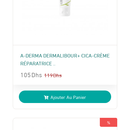
A-DERMA DERMALIBOUR+ CICA-CRÈME
RÉPARATRICE ..
105
Dhs
119
Dhs
Le
Le
prix
prix
Ajouter Au Panier
initial
actuel
était :
est :
119 Dhs.
105 Dhs.
%