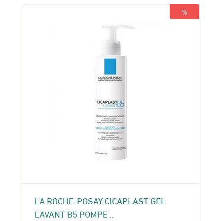
409 Dhs.
380 Dhs.
%
LA ROCHE-POSAY CICAPLAST GEL
LAVANT B5 POMPE ..