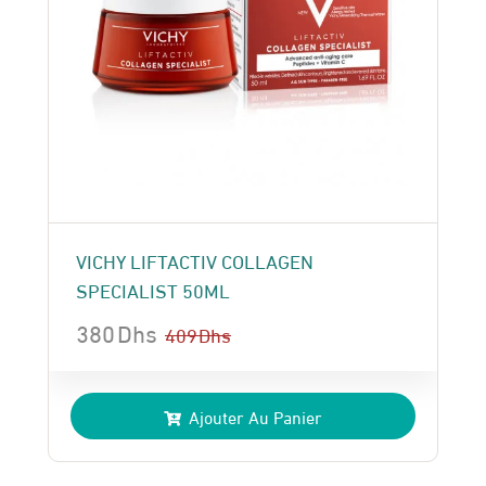
VICHY LIFTACTIV COLLAGEN
SPECIALIST 50ML
380
Dhs
409
Dhs
Le
Le
prix
prix
Ajouter Au Panier
initial
actuel
était :
est :