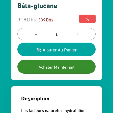
Bêta-glucane
319
Dhs
339
Dhs
%
Le
Le
prix
prix
-
+
initial
actuel
Ajouter Au Panier
était :
est :
339 Dhs.
319 Dhs.
Acheter Maintenant
Description
Les facteurs naturels d’hydratation