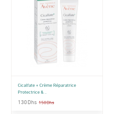
Cicalfate + Crème Réparatrice
Protectrice & ..
130
Dhs
150
Dhs
Le
Le