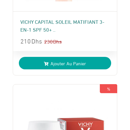
VICHY CAPITAL SOLEIL MATIFIANT 3-
EN-1 SPF 50+ ..
210
Dhs
230
Dhs
Le
Le
prix
prix
Ajouter Au Panier
initial
actuel
était :
est :
230 Dhs.
210 Dhs.
%