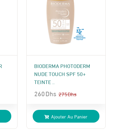
R
BIODERMA PHOTODERM
NUDE TOUCH SPF 50+
TEINTE ..
260
Dhs
275
Dhs
Le
Le
prix
prix
Ajouter Au Panier
initial
actuel
était :
est :