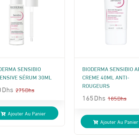
DERMA SENSIBIO
BIODERMA SENSIBIO A
ENSIVE SÉRUM 30ML
CREME 40ML ANTI-
ROUGEURS
0
Dhs
275
Dhs
165
Dhs
185
Dhs
Le
Le
x
x
Ajouter Au Panier
prix
prix
ial
uel
Ajouter Au Panier
initial
actuel
t :
:
était :
est :
 Dhs.
 Dhs.