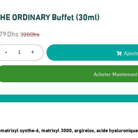
HE ORDINARY Buffet (30ml)
79
Dhs
320
Dhs
e
e
rix
rix
-
Ajoute
+
itial
ctuel
ait :
t :
Acheter Maintenant
20 Dhs.
79 Dhs.
atrixyl synthe-6, matrixyl 3000, argirelox, acide hyaluronique,