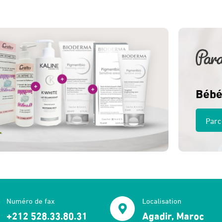
185 Dhs.
165 Dhs.
Bébé
Parc
Numéro de fax
Localisation
+212 528.33.80.31
Agadir, Maroc