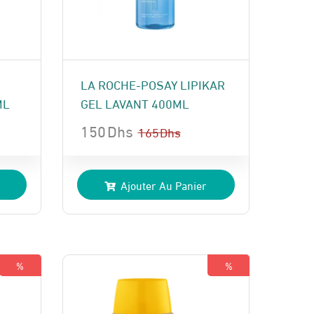
LA ROCHE-POSAY LIPIKAR
ML
GEL LAVANT 400ML
150
Dhs
165
Dhs
Le
Le
prix
prix
Ajouter Au Panier
initial
actuel
était :
est :
165 Dhs.
150 Dhs.
%
%