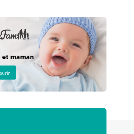
275 Dhs.
260 Dhs.
 et maman
ourir