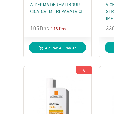
A-DERMA DERMALIBOUR+
VIC
CICA-CRÈME RÉPARATRICE
SÉR
..
IMP
105
Dhs
33
119
Dhs
Le
Le
Le
Le
prix
prix
pri
pri
Ajouter Au Panier
initial
actuel
init
act
était :
est :
étai
est 
119 Dhs.
105 Dhs.
350
330
%