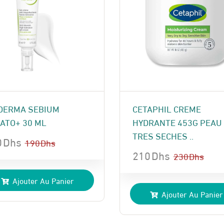
DERMA SEBIUM
CETAPHIL CREME
ATO+ 30 ML
HYDRANTE 453G PEAU
TRES SECHES ..
0
Dhs
190
Dhs
210
Dhs
230
Dhs
Le
Le
x
x
Ajouter Au Panier
prix
prix
ial
uel
Ajouter Au Panier
initial
actuel
t :
:
était :
est :
 Dhs.
 Dhs.