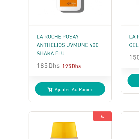
LA ROCHE POSAY
LA 
ANTHELIOS UVMUNE 400
GEL
SHAKA FLU ..
15
185
Dhs
Le
Le
195
Dhs
Le
Le
pri
pri
prix
prix
init
act
Ajouter Au Panier
initial
actuel
étai
est 
était :
est :
165
150
195 Dhs.
185 Dhs.
%