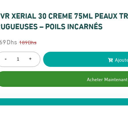
VR XERIAL 30 CREME 75ML PEAUX T
UGUEUSES – POILS INCARNÉS
69
Dhs
189
Dhs
e
e
rix
rix
-
Ajoute
+
itial
ctuel
ait :
t :
Acheter Maintenant
89 Dhs.
69 Dhs.