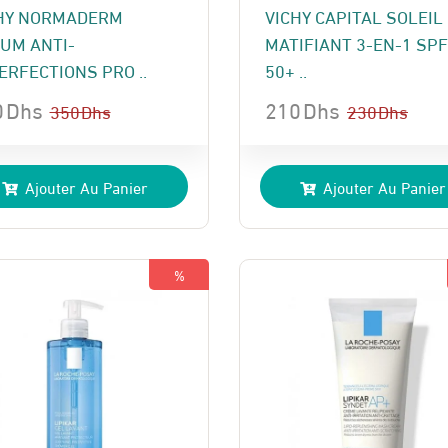
HY NORMADERM
VICHY CAPITAL SOLEIL
UM ANTI-
MATIFIANT 3-EN-1 SPF
ERFECTIONS PRO ..
50+ ..
0
Dhs
210
Dhs
350
Dhs
230
Dhs
Le
Le
x
x
prix
prix
Ajouter Au Panier
Ajouter Au Panier
ial
uel
initial
actuel
t :
:
était :
est :
 Dhs.
 Dhs.
230 Dhs.
210 Dhs.
%