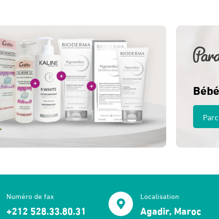
230 Dhs.
210 Dhs.
Bébé
Parc
Numéro de fax
Localisation
+212 528.33.80.31
Agadir, Maroc