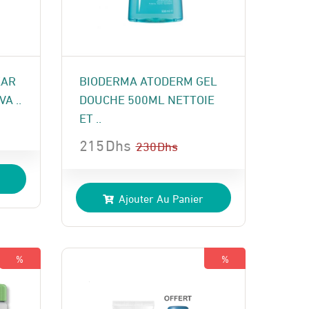
KAR
BIODERMA ATODERM GEL
A ..
DOUCHE 500ML NETTOIE
ET ..
215
Dhs
230
Dhs
Le
Le
prix
prix
Ajouter Au Panier
initial
actuel
était :
est :
230 Dhs.
215 Dhs.
%
%