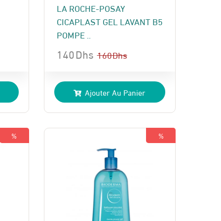
LA ROCHE-POSAY
CICAPLAST GEL LAVANT B5
POMPE ..
140
Dhs
160
Dhs
Le
Le
prix
prix
Ajouter Au Panier
initial
actuel
était :
est :
160 Dhs.
140 Dhs.
%
%