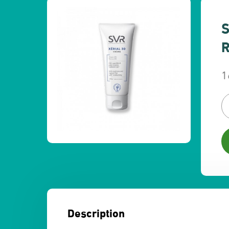
S
R
1
L
L
p
p
in
a
ét
es
1
1
Description