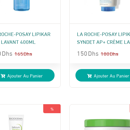
ROCHE-POSAY LIPIKAR
LA ROCHE-POSAY LIPI
 LAVANT 400ML
SYNDET AP+ CRÈME LAV
0
Dhs
150
Dhs
165
Dhs
180
Dhs
Le
Le
x
x
prix
prix
Ajouter Au Panier
Ajouter Au Panier
ial
uel
initial
actuel
t :
:
était :
est :
 Dhs.
 Dhs.
180 Dhs.
150 Dhs.
%