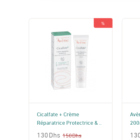
%
Cicalfate + Crème
Avèn
Réparatrice Protectrice & ..
200
130
Dhs
13
150
Dhs