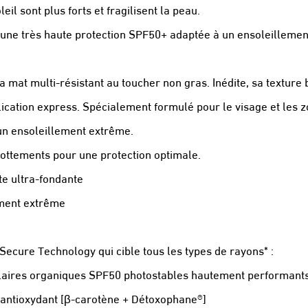
il sont plus forts et fragilisent la peau.
e très haute protection SPF50+ adaptée à un ensoleillement 
 mat multi-résistant au toucher non gras. Inédite, sa texture
ication express. Spécialement formulé pour le visage et les 
 d’un ensoleillement extrême.
 frottements pour une protection optimale.
te ultra-fondante
ement extrême
 Secure Technology qui cible tous les types de rayons* :
 solaires organiques SPF50 photostables hautement performant
 antioxydant [β-carotène + Détoxophane®]