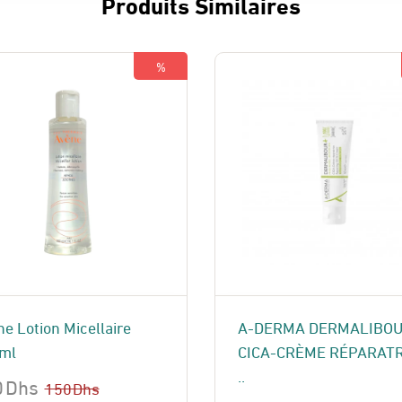
Produits Similaires
%
e Lotion Micellaire
A-DERMA DERMALIBO
ml
CICA-CRÈME RÉPARATR
..
0
Dhs
150
Dhs