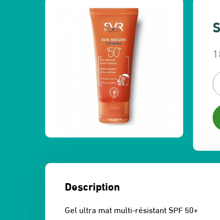
S
1
L
L
p
p
in
a
ét
es
2
1
Description
Gel ultra mat multi-résistant SPF 50+