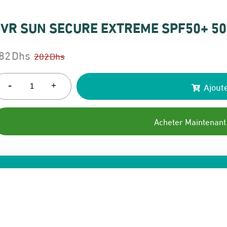
VR SUN SECURE EXTREME SPF50+ 5
82
Dhs
202
Dhs
e
e
rix
rix
-
Ajoute
+
itial
ctuel
ait :
t :
Acheter Maintenant
02 Dhs.
82 Dhs.