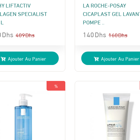
HY LIFTACTIV
LA ROCHE-POSAY
LAGEN SPECIALIST
CICAPLAST GEL LAVAN
ML
POMPE ..
0
Dhs
140
Dhs
409
Dhs
160
Dhs
Le
Le
x
x
prix
prix
Ajouter Au Panier
Ajouter Au Panier
ial
uel
initial
actuel
t :
:
était :
est :
 Dhs.
 Dhs.
160 Dhs.
140 Dhs.
%