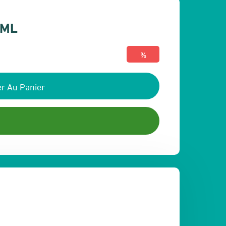
0ML
%
r Au Panier