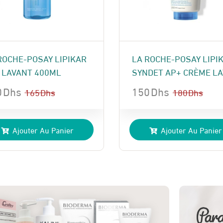
ROCHE-POSAY LIPIKAR
LA ROCHE-POSAY LIPI
 LAVANT 400ML
SYNDET AP+ CRÈME LAV
0
Dhs
150
Dhs
165
Dhs
180
Dhs
Le
Le
x
x
prix
prix
Ajouter Au Panier
Ajouter Au Panier
ial
uel
initial
actuel
t :
:
était :
est :
 Dhs.
 Dhs.
180 Dhs.
150 Dhs.