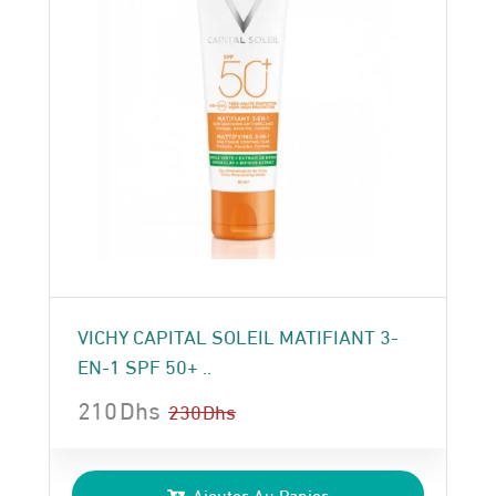
VICHY CAPITAL SOLEIL MATIFIANT 3-
EN-1 SPF 50+ ..
210
Dhs
230
Dhs
Le
Le
prix
prix
Ajouter Au Panier