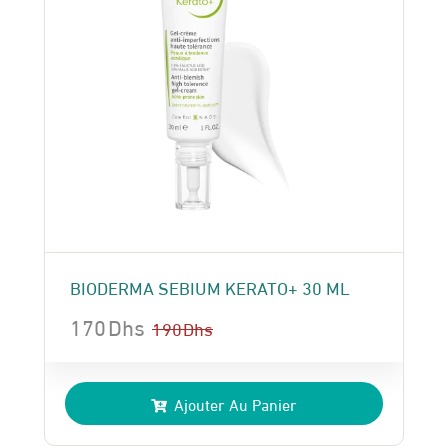
BIODERMA SEBIUM KERATO+ 30 ML
170
Dhs
190
Dhs
Le
Le
prix
prix
Ajouter Au Panier
initial
actuel