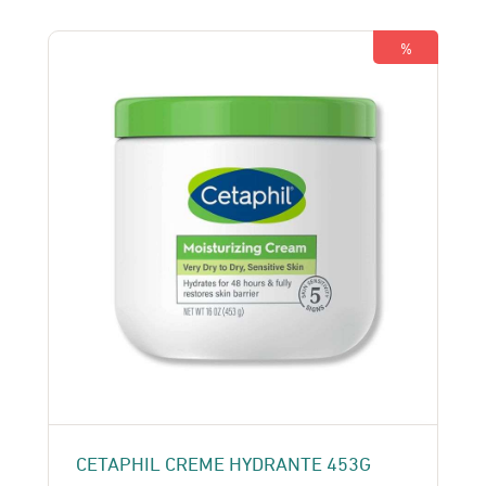
était :
est :
190 Dhs.
170 Dhs.
%
CETAPHIL CREME HYDRANTE 453G