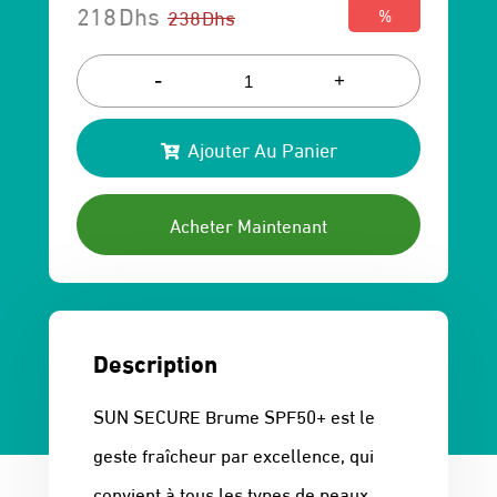
218
Dhs
238
Dhs
%
Le
Le
prix
prix
-
+
initial
actuel
Ajouter Au Panier
était :
est :
238 Dhs.
218 Dhs.
Acheter Maintenant
Description
SUN SECURE Brume SPF50+ est le
geste fraîcheur par excellence, qui
convient à tous les types de peaux.