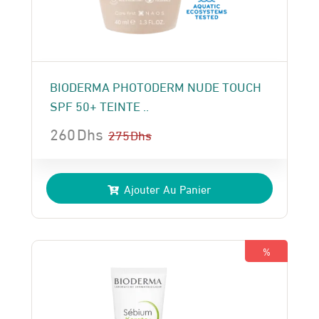
BIODERMA PHOTODERM NUDE TOUCH
SPF 50+ TEINTE ..
260
Dhs
275
Dhs
Le
Le
prix
prix
Ajouter Au Panier
initial
actuel
était :
est :
275 Dhs.
260 Dhs.
%