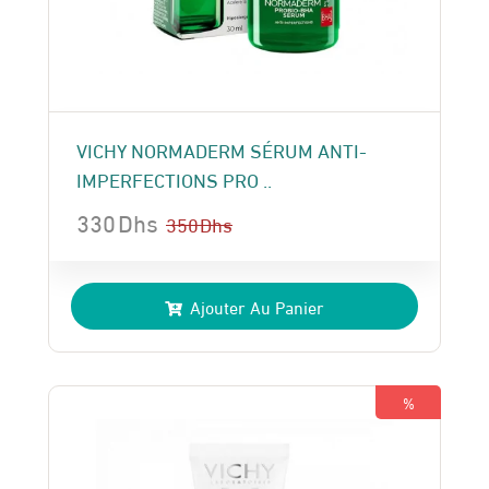
VICHY NORMADERM SÉRUM ANTI-
IMPERFECTIONS PRO ..
330
Dhs
350
Dhs
Le
Le
prix
prix
Ajouter Au Panier
initial
actuel
était :
est :
350 Dhs.
330 Dhs.
%