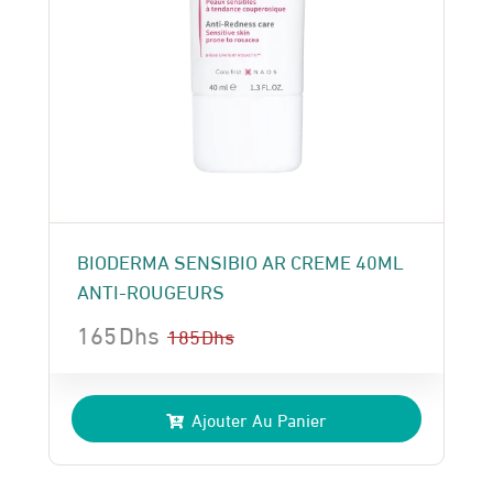
BIODERMA SENSIBIO AR CREME 40ML
ANTI-ROUGEURS
165
Dhs
185
Dhs
Le
Le
prix
prix
Ajouter Au Panier
initial
actuel
était :
est :