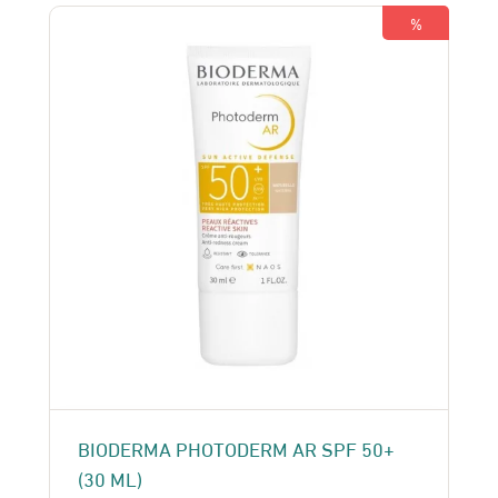
185 Dhs.
165 Dhs.
%
BIODERMA PHOTODERM AR SPF 50+
(30 ML)