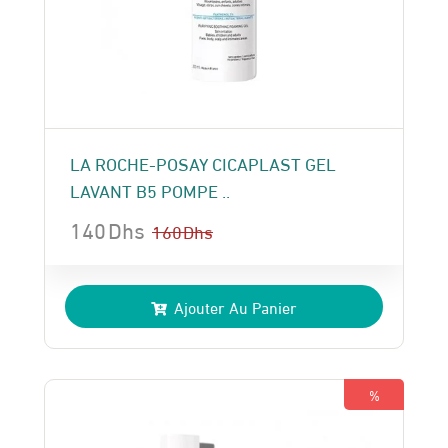
LA ROCHE-POSAY CICAPLAST GEL
LAVANT B5 POMPE ..
140
Dhs
160
Dhs
Le
Le
prix
prix
Ajouter Au Panier
initial
actuel
était :
est :
160 Dhs.
140 Dhs.
%