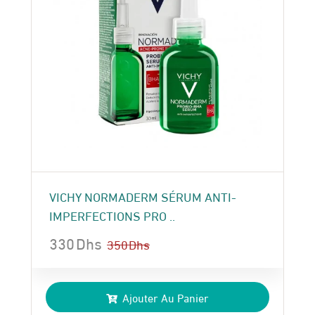
VICHY NORMADERM SÉRUM ANTI-
IMPERFECTIONS PRO ..
330
Dhs
350
Dhs
Le
Le
prix
prix
Ajouter Au Panier
initial
actuel