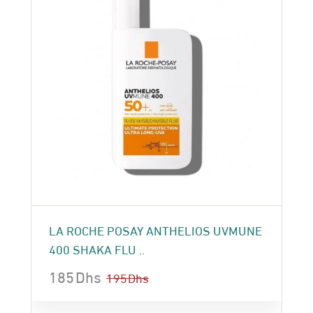
LA ROCHE POSAY ANTHELIOS UVMUNE
400 SHAKA FLU ..
185
Dhs
195
Dhs
Le
Le