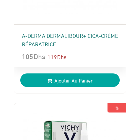
A-DERMA DERMALIBOUR+ CICA-CRÈME
RÉPARATRICE ..
105
Dhs
119
Dhs
Le
Le
prix
prix
Ajouter Au Panier
initial
actuel
était :
est :
119 Dhs.
105 Dhs.
%