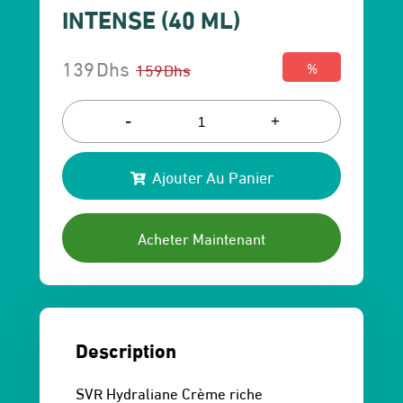
INTENSE (40 ML)
139
Dhs
159
Dhs
%
Le
Le
prix
prix
-
+
initial
actuel
Ajouter Au Panier
était :
est :
159 Dhs.
139 Dhs.
Acheter Maintenant
Description
SVR Hydraliane Crème riche