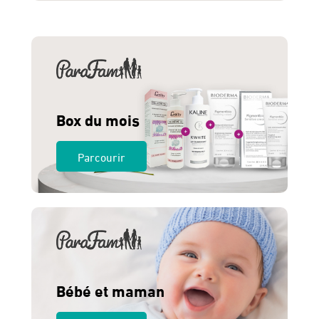
était :
est :
185 Dhs.
165 Dhs.
Box du mois
Parcourir
Bébé et maman