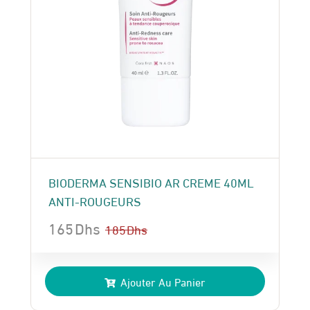
BIODERMA SENSIBIO AR CREME 40ML
ANTI-ROUGEURS
165
Dhs
185
Dhs
Le
Le
prix
prix
Ajouter Au Panier
initial
actuel