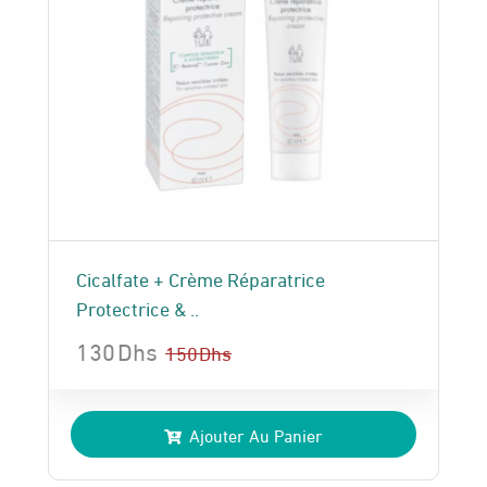
Cicalfate + Crème Réparatrice
Protectrice & ..
130
Dhs
150
Dhs
Le
Le
prix
prix
Ajouter Au Panier
initial
actuel