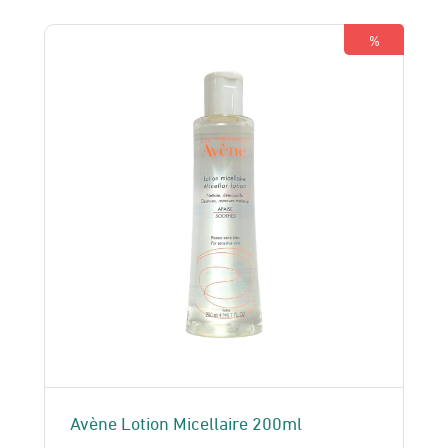
était :
est :
150 Dhs.
130 Dhs.
%
Avène Lotion Micellaire 200ml