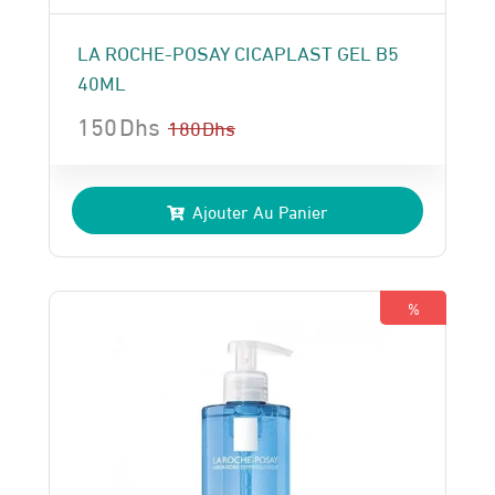
LA ROCHE-POSAY CICAPLAST GEL B5
40ML
150
Dhs
180
Dhs
Le
Le
prix
prix
Ajouter Au Panier
initial
actuel
était :
est :
180 Dhs.
150 Dhs.
%