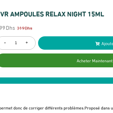
VR AMPOULES RELAX NIGHT 15ML
99
Dhs
319
Dhs
e
e
rix
rix
-
Ajoute
+
itial
ctuel
ait :
t :
Acheter Maintenant
19 Dhs.
99 Dhs.
ermet donc de corriger différents problèmes.Proposé dans un