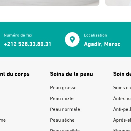
Numéro de fax
Localisation
+212 528.33.80.31
Agadir, Maroc
nt du corps
Soins de la peau
Soin d
Peau grasse
Soins ca
Peau mixte
Anti-chu
Peau normale
Anti-pel
ime
Peau séche
Aprés-s
Peau sensible
Shampo