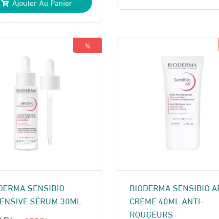
Ajouter Au Panier
ial
uel
était :
est :
t :
:
180 Dhs.
150 Dhs.
 Dhs.
 Dhs.
%
DERMA SENSIBIO
BIODERMA SENSIBIO A
ENSIVE SÉRUM 30ML
CREME 40ML ANTI-
ROUGEURS