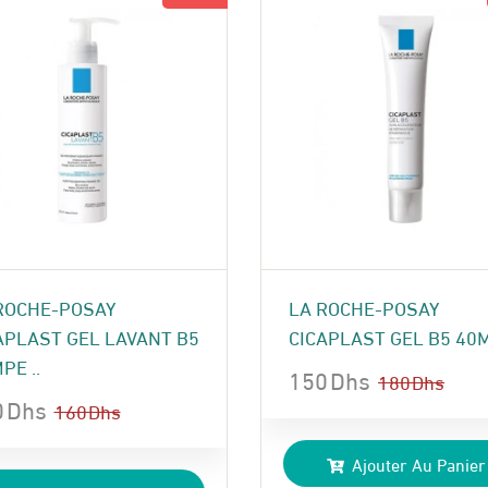
ROCHE-POSAY
LA ROCHE-POSAY
APLAST GEL LAVANT B5
CICAPLAST GEL B5 40
PE ..
150
Dhs
180
Dhs
0
Dhs
Le
Le
160
Dhs
prix
prix
Ajouter Au Panier
x
x
initial
actuel