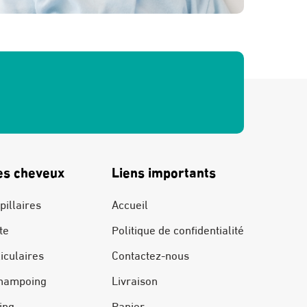
es cheveux
Liens importants
pillaires
Accueil
te
Politique de confidentialité
liculaires
Contactez-nous
hampoing
Livraison
ing
Panier