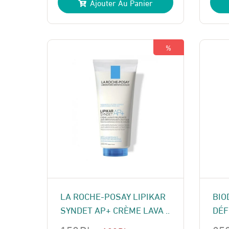
Ajouter Au Panier
initial
actuel
init
act
était :
est :
étai
est 
409 Dhs.
380 Dhs.
160
140
%
LA ROCHE-POSAY LIPIKAR
BIO
SYNDET AP+ CRÈME LAVA ..
DÉF