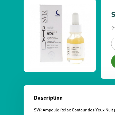
S
2
L
L
p
p
in
a
ét
es
3
2
Description
SVR Ampoule Relax Contour des Yeux Nuit p