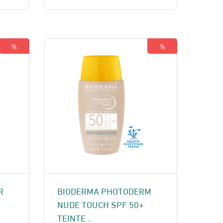
était :
est :
165 Dhs.
150 Dhs.
%
%
R
BIODERMA PHOTODERM
NUDE TOUCH SPF 50+
TEINTE ..