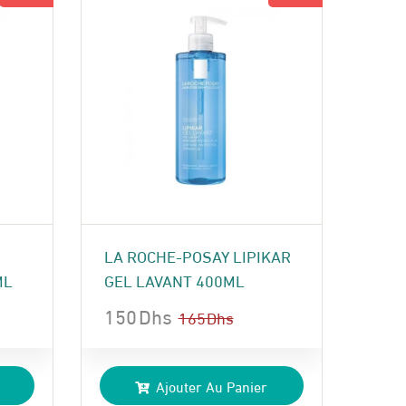
LA ROCHE-POSAY LIPIKAR
ML
GEL LAVANT 400ML
150
Dhs
165
Dhs
Le
Le
prix
prix
Ajouter Au Panier
initial
actuel