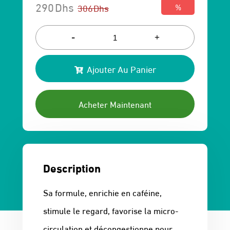
290
Dhs
306
Dhs
%
Le
Le
prix
prix
-
+
initial
actuel
Ajouter Au Panier
était :
est :
306 Dhs.
290 Dhs.
Acheter Maintenant
Description
Sa formule, enrichie en caféine,
stimule le regard, favorise la micro-
circulation et décongestionne pour