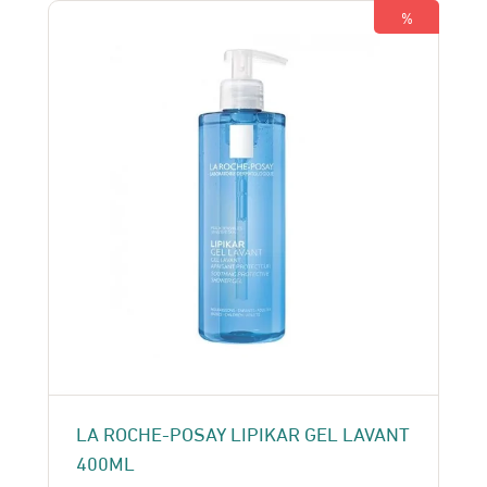
180 Dhs.
150 Dhs.
%
LA ROCHE-POSAY LIPIKAR GEL LAVANT
400ML