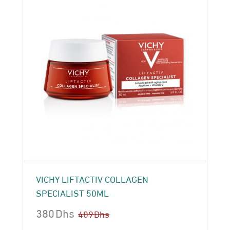
VICHY LIFTACTIV COLLAGEN
SPECIALIST 50ML
380
Dhs
409
Dhs
Le
Le