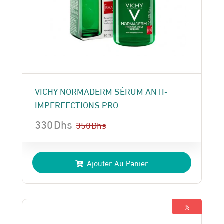
VICHY NORMADERM SÉRUM ANTI-
IMPERFECTIONS PRO ..
330
Dhs
350
Dhs
Le
Le
prix
prix
Ajouter Au Panier
initial
actuel
était :
est :
350 Dhs.
330 Dhs.
%