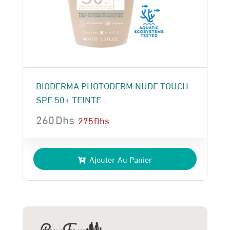
BIODERMA PHOTODERM NUDE TOUCH
SPF 50+ TEINTE ..
260
Dhs
275
Dhs
Le
Le
prix
prix
Ajouter Au Panier
initial
actuel
était :
est :
275 Dhs.
260 Dhs.