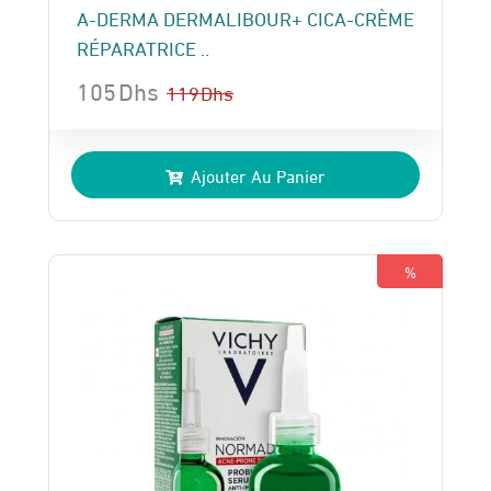
A-DERMA DERMALIBOUR+ CICA-CRÈME
RÉPARATRICE ..
105
Dhs
119
Dhs
Le
Le
prix
prix
Ajouter Au Panier
initial
actuel
était :
est :
119 Dhs.
105 Dhs.
%