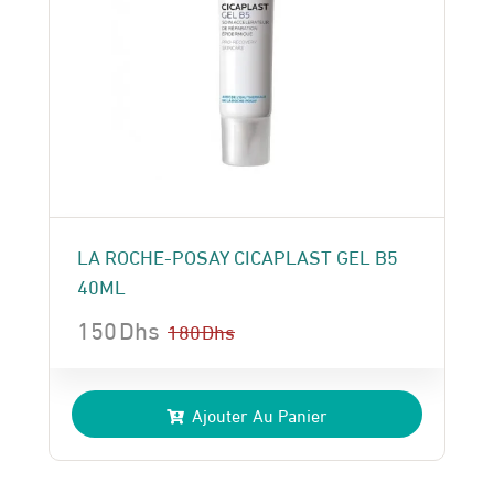
LA ROCHE-POSAY CICAPLAST GEL B5
40ML
150
Dhs
180
Dhs
Le
Le
prix
prix
Ajouter Au Panier
initial
actuel
était :
est :