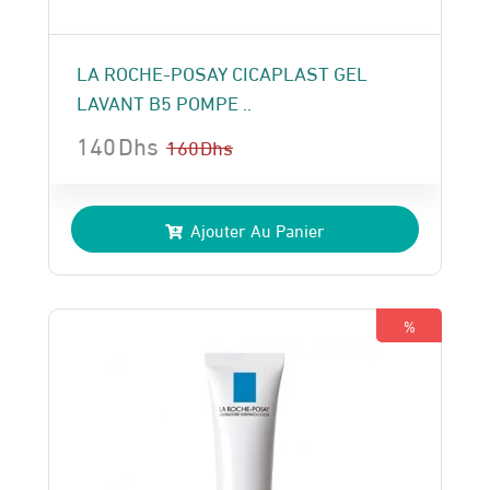
LA ROCHE-POSAY CICAPLAST GEL
LAVANT B5 POMPE ..
140
Dhs
160
Dhs
Le
Le
prix
prix
Ajouter Au Panier
initial
actuel
était :
est :
160 Dhs.
140 Dhs.
%