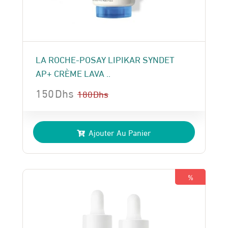
LA ROCHE-POSAY LIPIKAR SYNDET
AP+ CRÈME LAVA ..
150
Dhs
180
Dhs
Le
Le
prix
prix
Ajouter Au Panier
initial
actuel
était :
est :
180 Dhs.
150 Dhs.
%