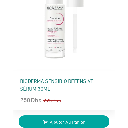
BIODERMA SENSIBIO DÉFENSIVE
SÉRUM 30ML
250
Dhs
275
Dhs
Le
Le
prix
prix
Ajouter Au Panier
initial
actuel