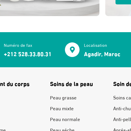
Numéro de fax
Localisation
+212 528.33.80.31
Agadir, Maroc
nt du corps
Soins de la peau
Soin d
Peau grasse
Soins ca
Peau mixte
Anti-chu
Peau normale
Anti-pel
ime
Peau séche
Aprés-s