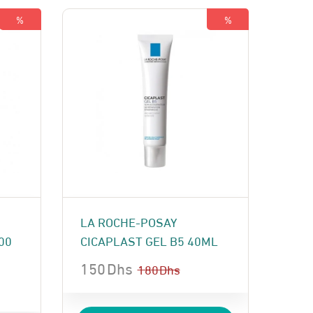
350 Dhs.
330 Dhs.
%
%
LA ROCHE-POSAY
00
CICAPLAST GEL B5 40ML
150
Dhs
180
Dhs
Le
Le
prix
prix