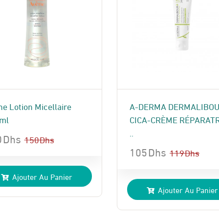
e Lotion Micellaire
A-DERMA DERMALIBO
ml
CICA-CRÈME RÉPARATR
..
0
Dhs
150
Dhs
105
Dhs
119
Dhs
Le
Le
x
x
Ajouter Au Panier
prix
prix
ial
uel
Ajouter Au Panier
initial
actuel
t :
:
était :
est :
 Dhs.
 Dhs.