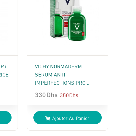
UR+
VICHY NORMADERM
ICE
SÉRUM ANTI-
IMPERFECTIONS PRO ..
330
Dhs
350
Dhs
Le
Le
prix
prix
Ajouter Au Panier
initial
actuel
était :
est :