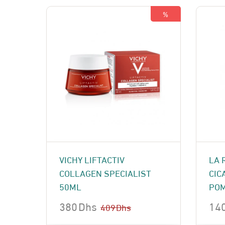
%
VICHY LIFTACTIV
LA 
COLLAGEN SPECIALIST
CIC
50ML
POM
380
Dhs
14
409
Dhs
Le
Le
Le
Le