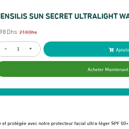
ENSILIS SUN SECRET ULTRALIGHT W
98
Dhs
218
Dhs
e
e
rix
rix
-
Ajoute
+
itial
ctuel
ait :
t :
Acheter Maintenant
18 Dhs.
98 Dhs.
t protégée avec notre protecteur facial ultra-léger SPF 50+. I