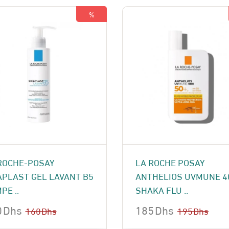
119 Dhs.
105 Dhs.
%
ROCHE-POSAY
LA ROCHE POSAY
APLAST GEL LAVANT B5
ANTHELIOS UVMUNE 4
PE ..
SHAKA FLU ..
0
Dhs
185
Dhs
160
Dhs
195
Dhs
Le
Le