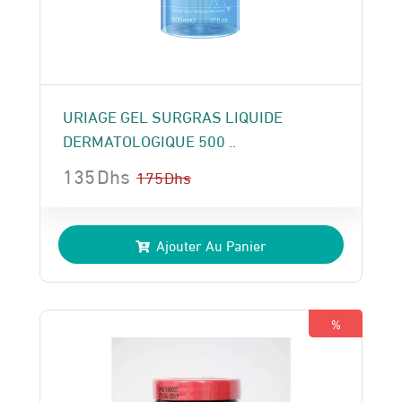
URIAGE GEL SURGRAS LIQUIDE
DERMATOLOGIQUE 500 ..
135
Dhs
175
Dhs
Le
Le
prix
prix
Ajouter Au Panier
initial
actuel
était :
est :
175 Dhs.
135 Dhs.
%