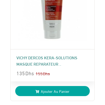
VICHY DERCOS KERA-SOLUTIONS
MASQUE REPARATEUR ..
135
Dhs
155
Dhs
Le
Le
prix
prix
Ajouter Au Panier
initial
actuel
était :
est :