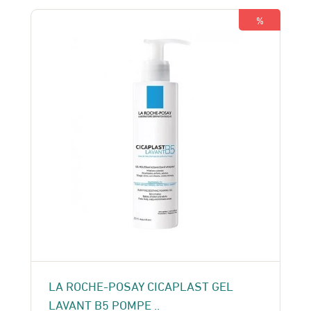
155 Dhs.
135 Dhs.
%
LA ROCHE-POSAY CICAPLAST GEL
LAVANT B5 POMPE ..