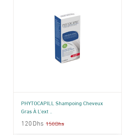
PHYTOCAPILL Shampoing Cheveux
Gras À L’ext ..
120
Dhs
150
Dhs
Le
Le