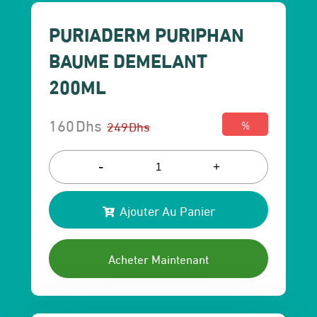
PURIADERM PURIPHAN
BAUME DEMELANT
200ML
160
Dhs
249
Dhs
%
Le
Le
prix
prix
-
+
initial
actuel
Ajouter Au Panier
était :
est :
249 Dhs.
160 Dhs.
Acheter Maintenant