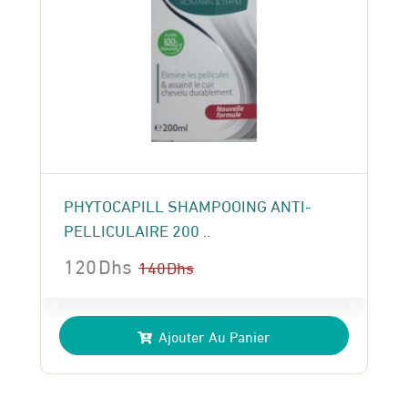
PHYTOCAPILL SHAMPOOING ANTI-
PELLICULAIRE 200 ..
120
Dhs
140
Dhs
Le
Le
prix
prix
Ajouter Au Panier
initial
actuel
était :
est :