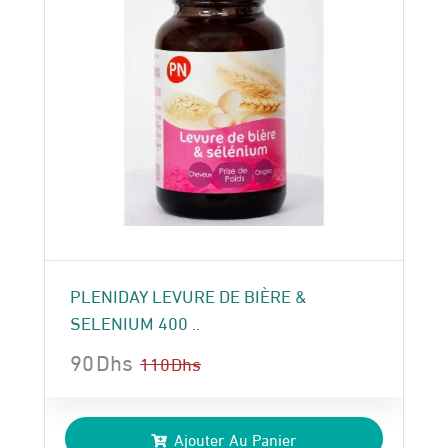
PLENIDAY LEVURE DE BIÈRE &
SELENIUM 400 ..
90
Dhs
110
Dhs
Le
Le
prix
prix
Ajouter Au Panier