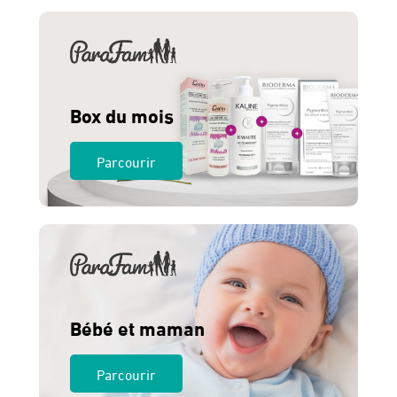
140 Dhs.
120 Dhs.
Box du mois
Parcourir
Bébé et maman
Parcourir