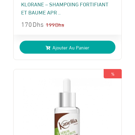
KLORANE – SHAMPOING FORTIFIANT
ET BAUME APR ..
170
Dhs
199
Dhs
Le
Le
prix
prix
Ajouter Au Panier
initial
actuel
était :
est :
199 Dhs.
170 Dhs.
%