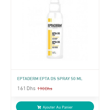
EPTADERM EPTA DS SPRAY 50 ML
161
Dhs
190
Dhs
Le
Le
prix
prix
Ajouter Au Panier