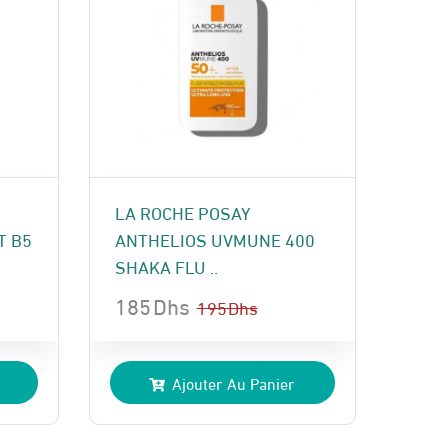
LA ROCHE POSAY
T B5
ANTHELIOS UVMUNE 400
SHAKA FLU ..
185
Dhs
195
Dhs
Le
Le
prix
prix
Ajouter Au Panier
initial
actuel
était :
est :