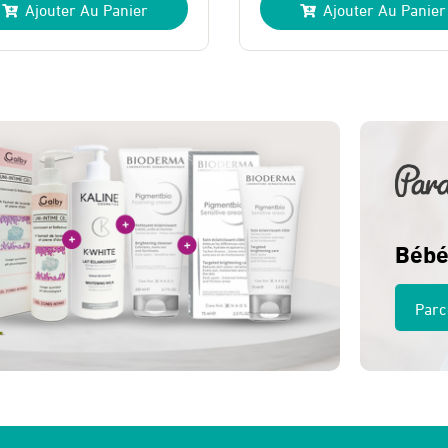
Ajouter Au Panier
Ajouter Au Panier
ial
uel
initial
actuel
t :
:
était :
est :
 Dhs.
 Dhs.
180 Dhs.
150 Dhs.
Bébé
Parc