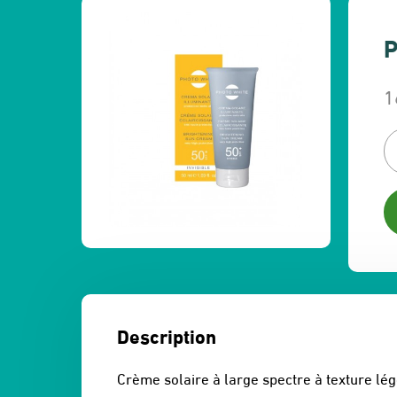
P
1
L
L
p
p
in
a
ét
es
1
1
Description
Crème solaire à large spectre à texture lé