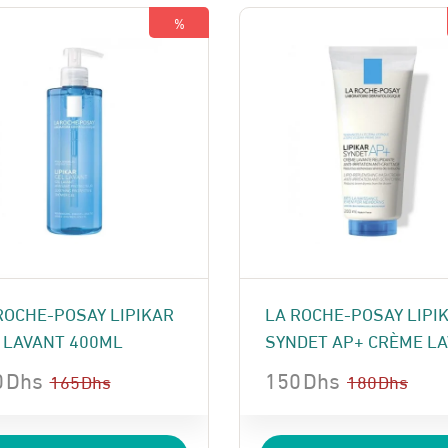
 Dhs.
 Dhs.
160 Dhs.
140 Dhs.
%
ROCHE-POSAY LIPIKAR
LA ROCHE-POSAY LIPI
 LAVANT 400ML
SYNDET AP+ CRÈME LAV
0
Dhs
150
Dhs
165
Dhs
180
Dhs
Le
Le
x
x
prix
prix