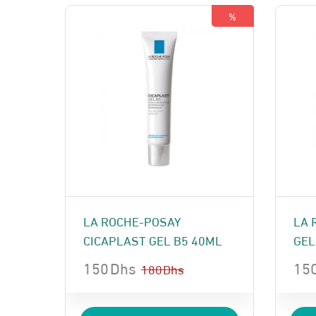
230 Dhs.
210 Dhs.
409
380
%
LA ROCHE-POSAY
LA 
CICAPLAST GEL B5 40ML
GEL
150
Dhs
15
180
Dhs
Le
Le
Le
Le
prix
prix
pri
pri