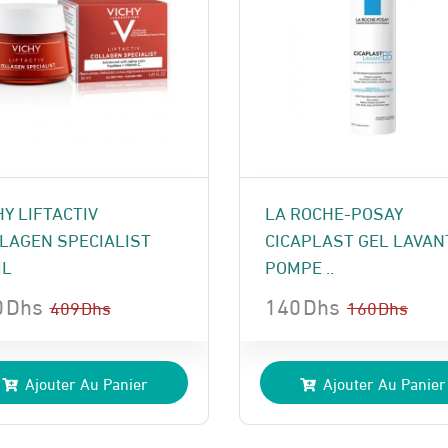
HY LIFTACTIV
LA ROCHE-POSAY
LAGEN SPECIALIST
CICAPLAST GEL LAVAN
ML
POMPE ..
0
Dhs
140
Dhs
409
Dhs
160
Dhs
Le
Le
x
x
prix
prix
Ajouter Au Panier
Ajouter Au Panier
ial
uel
initial
actuel
t :
:
était :
est :