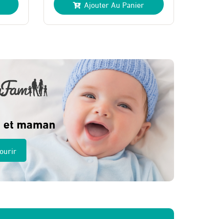
Ajouter Au Panier
initial
actuel
était :
est :
275 Dhs.
250 Dhs.
 et maman
ourir