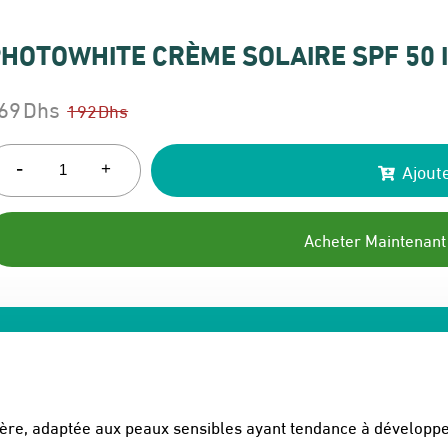
HOTOWHITE CRÈME SOLAIRE SPF 50 I
69
Dhs
192
Dhs
e
e
rix
rix
-
Ajoute
+
itial
ctuel
ait :
t :
Acheter Maintenant
92 Dhs.
69 Dhs.
gère, adaptée aux peaux sensibles ayant tendance à développe