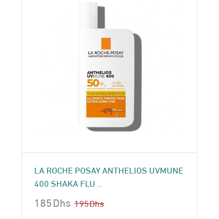
LA ROCHE POSAY ANTHELIOS UVMUNE
400 SHAKA FLU ..
185
Dhs
195
Dhs
Le
Le