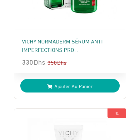
VICHY NORMADERM SÉRUM ANTI-
IMPERFECTIONS PRO ..
330
Dhs
350
Dhs
Le
Le
prix
prix
Ajouter Au Panier
initial
actuel
était :
est :
350 Dhs.
330 Dhs.
%