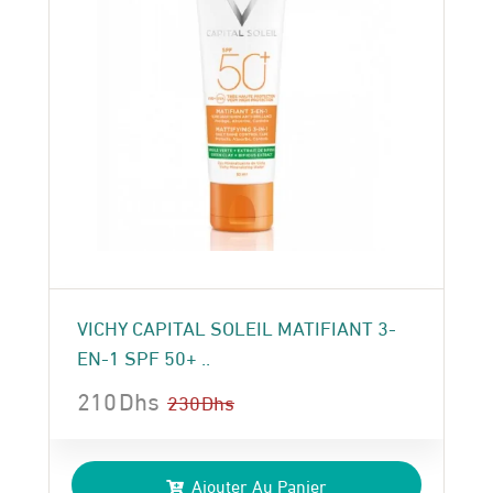
VICHY CAPITAL SOLEIL MATIFIANT 3-
EN-1 SPF 50+ ..
210
Dhs
230
Dhs
Le
Le
prix
prix
Ajouter Au Panier