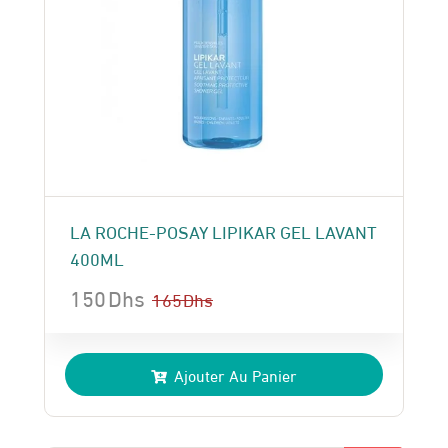
LA ROCHE-POSAY LIPIKAR GEL LAVANT
400ML
150
Dhs
165
Dhs
Le
Le
prix
prix
Ajouter Au Panier
initial
actuel
était :
est :