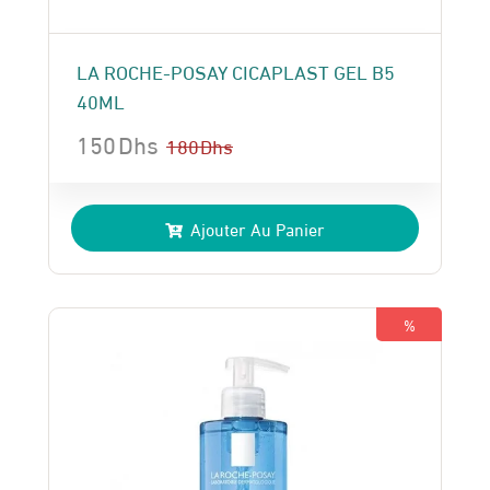
LA ROCHE-POSAY CICAPLAST GEL B5
40ML
150
Dhs
180
Dhs
Le
Le
prix
prix
Ajouter Au Panier
initial
actuel
était :
est :
180 Dhs.
150 Dhs.
%