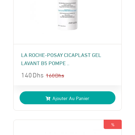
LA ROCHE-POSAY CICAPLAST GEL
LAVANT B5 POMPE ..
140
Dhs
160
Dhs
Le
Le
prix
prix
Ajouter Au Panier
initial
actuel
était :
est :
160 Dhs.
140 Dhs.
%