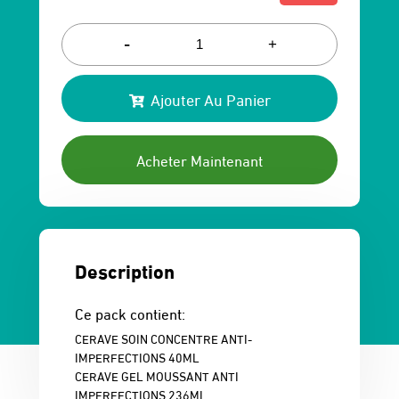
Le
Le
prix
prix
-
+
initial
actuel
Ajouter Au Panier
était :
est :
245 Dhs.
214 Dhs.
Acheter Maintenant
Description
Ce pack contient:
CERAVE SOIN CONCENTRE ANTI-
IMPERFECTIONS 40ML
CERAVE GEL MOUSSANT ANTI
IMPERFECTIONS 236ML