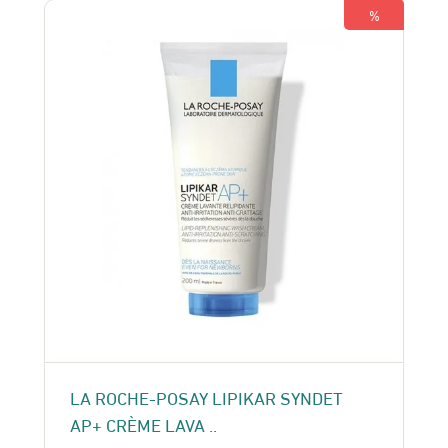
165 Dhs.
150 Dhs.
%
LA ROCHE-POSAY LIPIKAR SYNDET
AP+ CRÈME LAVA ..