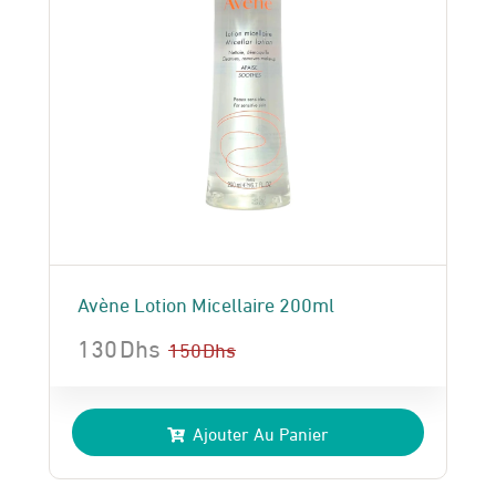
Avène Lotion Micellaire 200ml
130
Dhs
150
Dhs
Le
Le
prix
prix
Ajouter Au Panier
initial
actuel
était :
est :