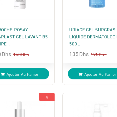
ROCHE-POSAY
URIAGE GEL SURGRAS
APLAST GEL LAVANT B5
LIQUIDE DERMATOLOG
PE ..
500 ..
0
Dhs
135
Dhs
160
Dhs
175
Dhs
Le
Le
x
x
prix
prix
Ajouter Au Panier
Ajouter Au Panier
ial
uel
initial
actuel
t :
:
était :
est :
 Dhs.
 Dhs.
175 Dhs.
135 Dhs.
%