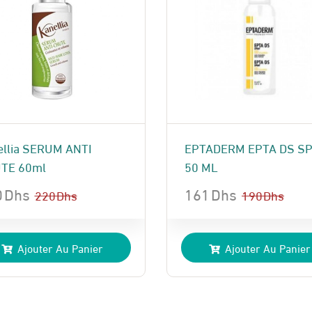
ellia SERUM ANTI
EPTADERM EPTA DS S
TE 60ml
50 ML
0
Dhs
161
Dhs
220
Dhs
190
Dhs
Le
Le
x
x
prix
prix
Ajouter Au Panier
Ajouter Au Panier
ial
uel
initial
actuel
t :
:
était :
est :
 Dhs.
 Dhs.
190 Dhs.
161 Dhs.