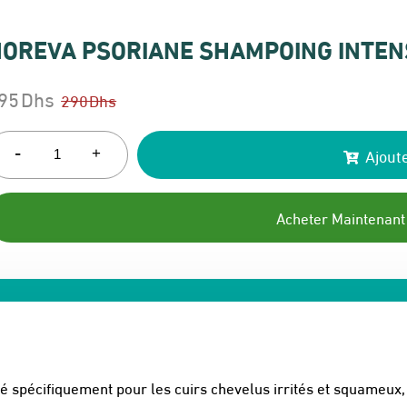
OREVA PSORIANE SHAMPOING INTEN
95
Dhs
290
Dhs
e
e
rix
rix
-
Ajoute
+
itial
ctuel
ait :
t :
Acheter Maintenant
90 Dhs.
95 Dhs.
spécifiquement pour les cuirs chevelus irrités et squameux, 