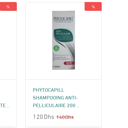
185 Dhs.
155 Dhs.
%
%
PHYTOCAPILL
SHAMPOOING ANTI-
E ..
PELLICULAIRE 200 ..
120
Dhs
140
Dhs
Le
Le