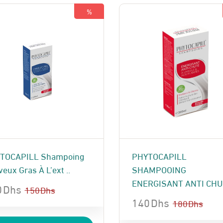
%
TOCAPILL Shampoing
PHYTOCAPILL
eux Gras À L’ext ..
SHAMPOOING
ENERGISANT ANTI CHUT
0
Dhs
150
Dhs
140
Dhs
180
Dhs
Le
Le
x
x