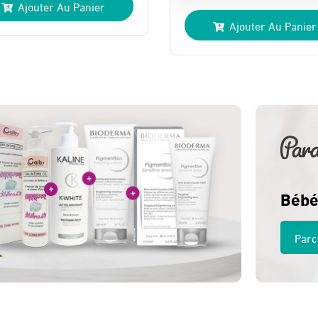
Ajouter Au Panier
prix
prix
ial
uel
Ajouter Au Panier
initial
actuel
t :
:
était :
est :
 Dhs.
 Dhs.
180 Dhs.
140 Dhs.
Bébé
Parc