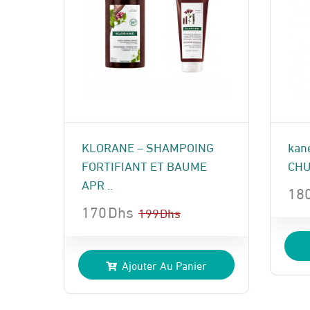
KLORANE – SHAMPOING
kan
FORTIFIANT ET BAUME
CHU
APR ..
18
170
Dhs
Le
Le
199
Dhs
Le
Le
pri
pri
prix
prix
init
act
Ajouter Au Panier
initial
actuel
étai
est 
était :
est :
220
180