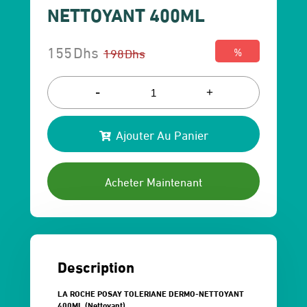
NETTOYANT 400ML
155
Dhs
198
Dhs
%
Le
Le
prix
prix
-
+
initial
actuel
Ajouter Au Panier
était :
est :
198 Dhs.
155 Dhs.
Acheter Maintenant
Description
LA ROCHE POSAY TOLERIANE DERMO-NETTOYANT
400ML (Nettoyant)