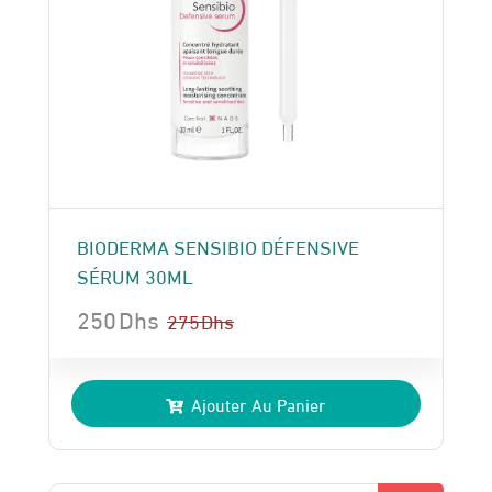
BIODERMA SENSIBIO DÉFENSIVE
SÉRUM 30ML
250
Dhs
275
Dhs
Le
Le
prix
prix
Ajouter Au Panier
initial
actuel
était :
est :