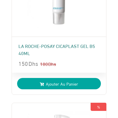
LA ROCHE-POSAY CICAPLAST GEL B5
40ML
150
Dhs
180
Dhs
Le
Le
prix
prix
Ajouter Au Panier
initial
actuel
était :
est :
180 Dhs.
150 Dhs.
%