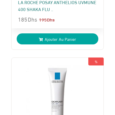
LA ROCHE POSAY ANTHELIOS UVMUNE
400 SHAKA FLU ..
185
Dhs
195
Dhs
Le
Le
prix
prix
Ajouter Au Panier
initial
actuel
était :
est :
195 Dhs.
185 Dhs.
%