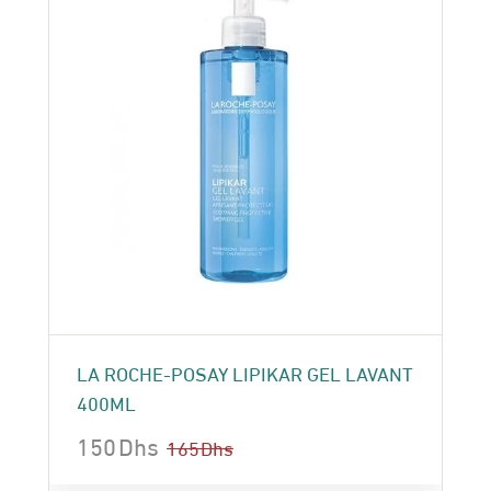
LA ROCHE-POSAY LIPIKAR GEL LAVANT
400ML
150
Dhs
165
Dhs
Le
Le