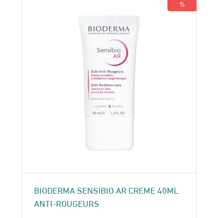
275 Dhs.
250 Dhs.
%
BIODERMA SENSIBIO AR CREME 40ML
ANTI-ROUGEURS