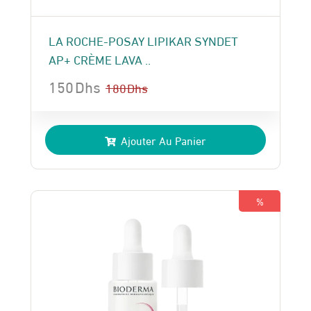
LA ROCHE-POSAY LIPIKAR SYNDET
AP+ CRÈME LAVA ..
150
Dhs
180
Dhs
Le
Le
prix
prix
Ajouter Au Panier
initial
actuel
était :
est :
180 Dhs.
150 Dhs.
%