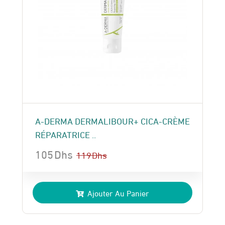
A-DERMA DERMALIBOUR+ CICA-CRÈME
RÉPARATRICE ..
105
Dhs
119
Dhs
Le
Le
prix
prix
Ajouter Au Panier
initial
actuel
était :
est :