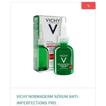
119 Dhs.
105 Dhs.
%
VICHY NORMADERM SÉRUM ANTI-
IMPERFECTIONS PRO ..