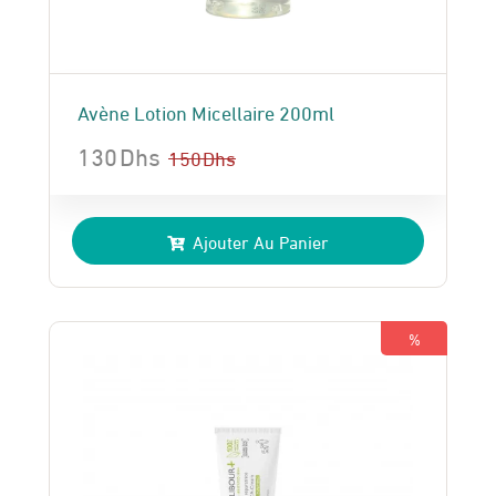
Avène Lotion Micellaire 200ml
130
Dhs
150
Dhs
Le
Le
prix
prix
Ajouter Au Panier
initial
actuel
était :
est :
150 Dhs.
130 Dhs.
%