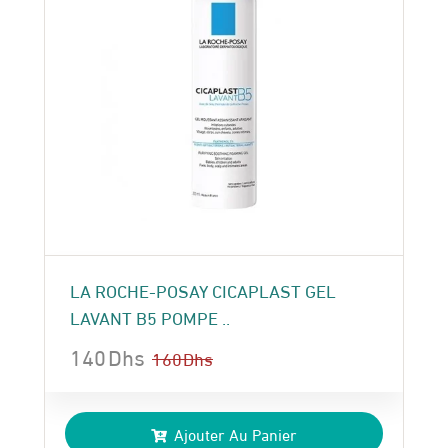
LA ROCHE-POSAY CICAPLAST GEL
LAVANT B5 POMPE ..
140
Dhs
160
Dhs
Le
Le
prix
prix
Ajouter Au Panier