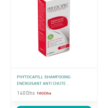
PHYTOCAPILL SHAMPOOING
ENERGISANT ANTI CHUTE ..
140
Dhs
180
Dhs
Le
Le
prix
prix