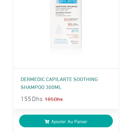
DERMEDIC CAPILARTE SOOTHING
SHAMPOO 300ML
155
Dhs
185
Dhs
Le
Le
prix
prix
Ajouter Au Panier
initial
actuel