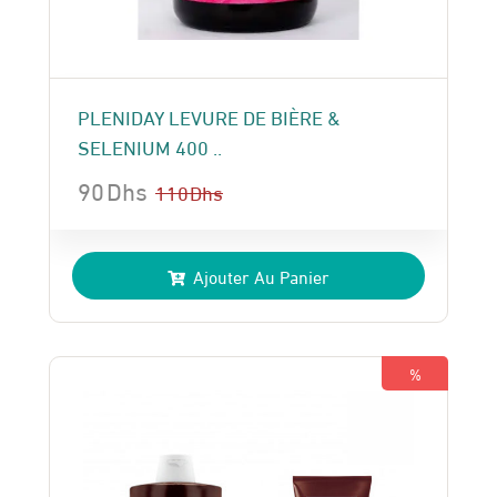
PLENIDAY LEVURE DE BIÈRE &
SELENIUM 400 ..
90
Dhs
110
Dhs
Le
Le
prix
prix
Ajouter Au Panier
initial
actuel
était :
est :
110 Dhs.
90 Dhs.
%