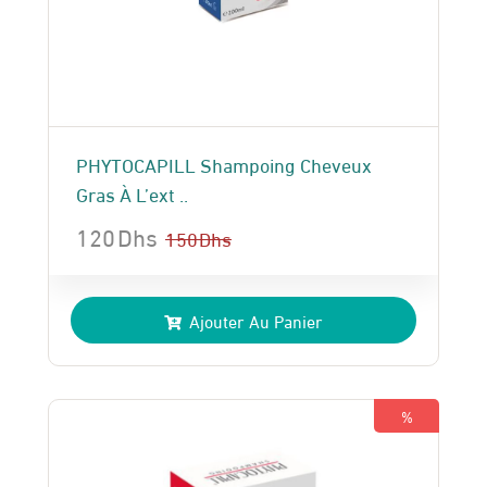
PHYTOCAPILL Shampoing Cheveux
Gras À L’ext ..
120
Dhs
150
Dhs
Le
Le
prix
prix
Ajouter Au Panier
initial
actuel
était :
est :
150 Dhs.
120 Dhs.
%