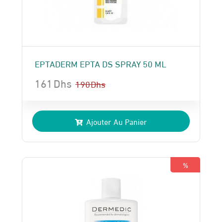
EPTADERM EPTA DS SPRAY 50 ML
161
Dhs
190
Dhs
Le
Le
prix
prix
Ajouter Au Panier
initial
actuel
était :
est :
190 Dhs.
161 Dhs.
%