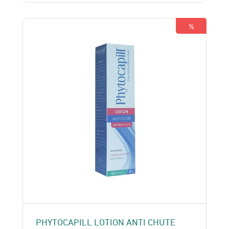
était :
est :
185 Dhs.
155 Dhs.
%
PHYTOCAPILL LOTION ANTI CHUTE