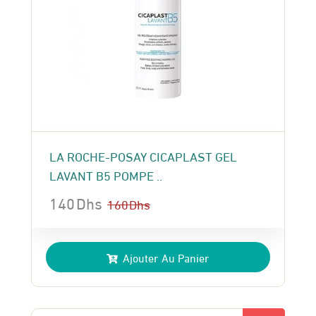
LA ROCHE-POSAY CICAPLAST GEL
LAVANT B5 POMPE ..
140
Dhs
160
Dhs
Le
Le
prix
prix
Ajouter Au Panier
initial
actuel
était :
est :
160 Dhs.
140 Dhs.