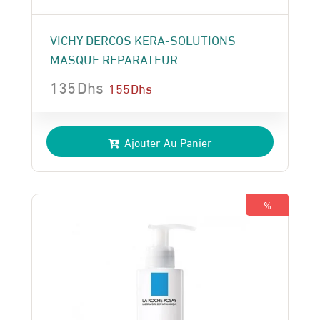
VICHY DERCOS KERA-SOLUTIONS
MASQUE REPARATEUR ..
135
Dhs
155
Dhs
Le
Le
prix
prix
Ajouter Au Panier
initial
actuel
était :
est :
155 Dhs.
135 Dhs.
%