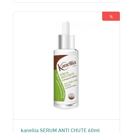
était :
est :
199 Dhs.
170 Dhs.
%
kanellia SERUM ANTI CHUTE 60ml