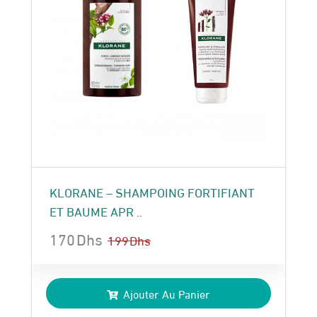
KLORANE – SHAMPOING FORTIFIANT
ET BAUME APR ..
170
Dhs
199
Dhs
Le
Le
prix
prix
Ajouter Au Panier
initial
actuel