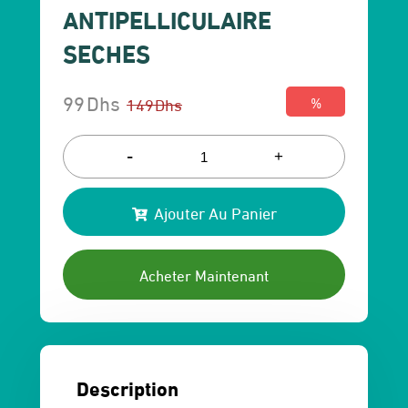
ANTIPELLICULAIRE
SECHES
99
Dhs
149
Dhs
%
Le
Le
prix
prix
-
+
initial
actuel
Ajouter Au Panier
était :
est :
149 Dhs.
99 Dhs.
Acheter Maintenant
Description