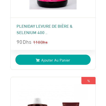
PLENIDAY LEVURE DE BIÈRE &
SELENIUM 400 ..
90
Dhs
110
Dhs
Le
Le
prix
prix
Ajouter Au Panier
initial
actuel
était :
est :
110 Dhs.
90 Dhs.
%