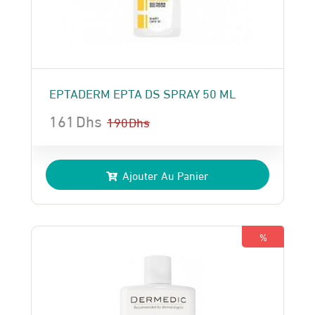
EPTADERM EPTA DS SPRAY 50 ML
161
Dhs
190
Dhs
Le
Le
prix
prix
Ajouter Au Panier
initial
actuel
était :
est :
190 Dhs.
161 Dhs.
%