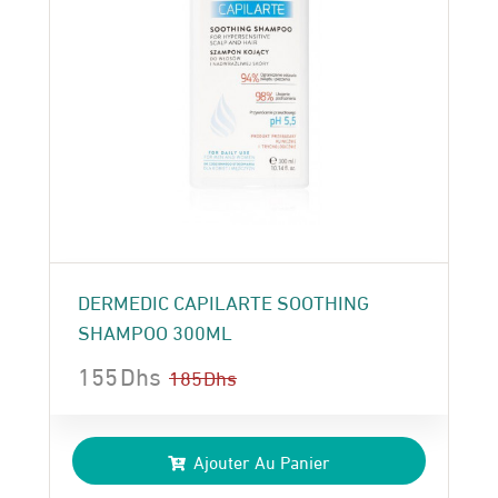
DERMEDIC CAPILARTE SOOTHING
SHAMPOO 300ML
155
Dhs
185
Dhs
Le
Le
prix
prix
Ajouter Au Panier
initial
actuel