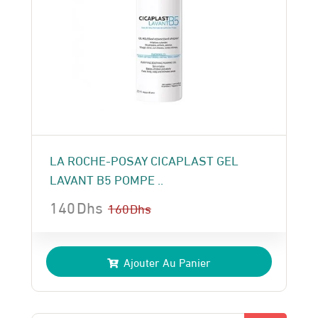
LA ROCHE-POSAY CICAPLAST GEL
LAVANT B5 POMPE ..
140
Dhs
160
Dhs
Le
Le
prix
prix
Ajouter Au Panier
initial
actuel
était :
est :