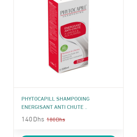
PHYTOCAPILL SHAMPOOING
ENERGISANT ANTI CHUTE ..
140
Dhs
180
Dhs
Le
Le