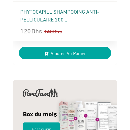
PHYTOCAPILL SHAMPOOING ANTI-
PELLICULAIRE 200 ..
120
Dhs
140
Dhs
Le
Le
prix
prix
Ajouter Au Panier
initial
actuel
était :
est :
140 Dhs.
120 Dhs.
Box du mois
Parcourir