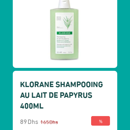
KLORANE SHAMPOOING
AU LAIT DE PAPYRUS
400ML
89
Dhs
165
Dhs
%
Le
Le