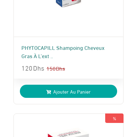
PHYTOCAPILL Shampoing Cheveux
Gras À L’ext ..
120
Dhs
150
Dhs
Le
Le
prix
prix
Ajouter Au Panier
initial
actuel
était :
est :
150 Dhs.
120 Dhs.
%