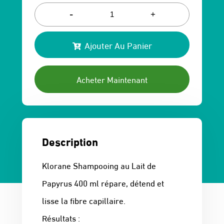
prix
prix
-
+
initial
actuel
Ajouter Au Panier
était :
est :
165 Dhs.
89 Dhs.
Acheter Maintenant
Description
Klorane Shampooing au Lait de
Papyrus 400 ml répare, détend et
lisse la fibre capillaire.
Résultats :