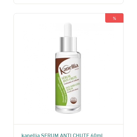
était :
est :
199 Dhs.
170 Dhs.
%
kanellia SERUM ANTI CHUTE 60ml