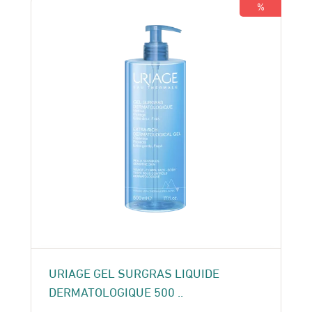
160 Dhs.
140 Dhs.
%
URIAGE GEL SURGRAS LIQUIDE
DERMATOLOGIQUE 500 ..