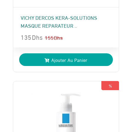
VICHY DERCOS KERA-SOLUTIONS
MASQUE REPARATEUR ..
135
Dhs
155
Dhs
Le
Le
prix
prix
Ajouter Au Panier
initial
actuel
était :
est :
155 Dhs.
135 Dhs.
%