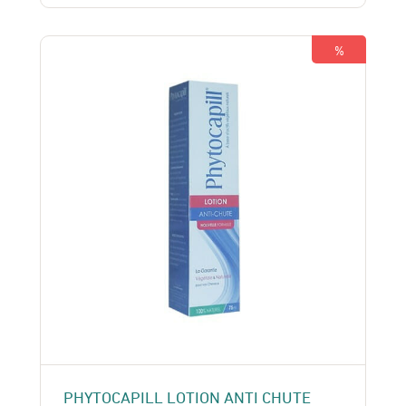
était :
est :
185 Dhs.
155 Dhs.
%
PHYTOCAPILL LOTION ANTI CHUTE