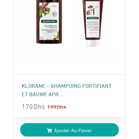
KLORANE – SHAMPOING FORTIFIANT
ET BAUME APR ..
170
Dhs
199
Dhs
Le
Le
prix
prix
Ajouter Au Panier
initial
actuel