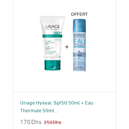
Uriage Hyseac Spf50 50ml + Eau
Thermale 50ml ..
170
Dhs
250
Dhs