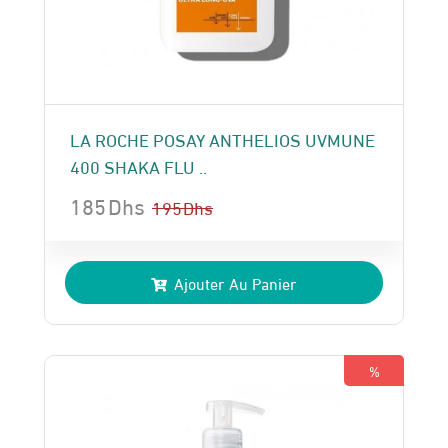
LA ROCHE POSAY ANTHELIOS UVMUNE
400 SHAKA FLU ..
185
Dhs
195
Dhs
Le
Le
prix
prix
Ajouter Au Panier
initial
actuel
était :
est :
195 Dhs.
185 Dhs.
%