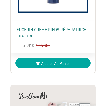
EUCERIN CRÈME PIEDS RÉPARATRICE,
10% URÉE ..
115
Dhs
135
Dhs
Le
Le
prix
prix
Ajouter Au Panier
initial
actuel
était :
est :
135 Dhs.
115 Dhs.