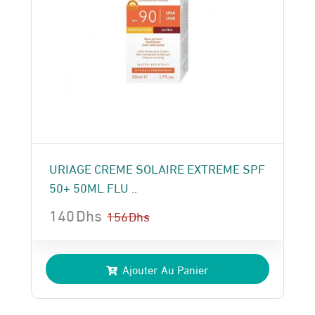
URIAGE CREME SOLAIRE EXTREME SPF
50+ 50ML FLU ..
140
Dhs
156
Dhs
Le
Le
prix
prix
Ajouter Au Panier
initial
actuel
était :
est :