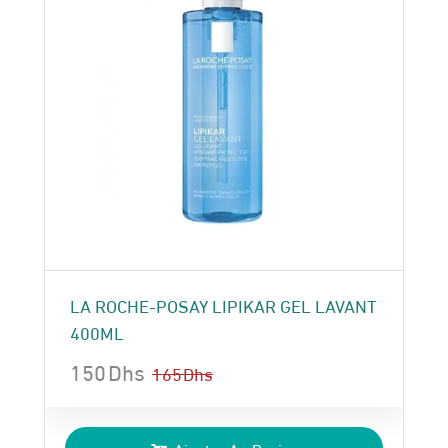
LA ROCHE-POSAY LIPIKAR GEL LAVANT
400ML
150
Dhs
165
Dhs
Le
Le
prix
prix