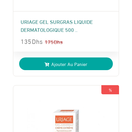
URIAGE GEL SURGRAS LIQUIDE
DERMATOLOGIQUE 500 ..
135
Dhs
175
Dhs
Le
Le
prix
prix
Ajouter Au Panier
initial
actuel
était :
est :
175 Dhs.
135 Dhs.
%