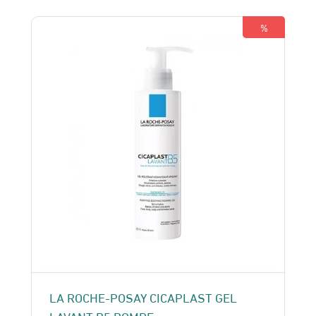
230 Dhs.
210 Dhs.
%
LA ROCHE-POSAY CICAPLAST GEL
LAVANT B5 POMPE ..