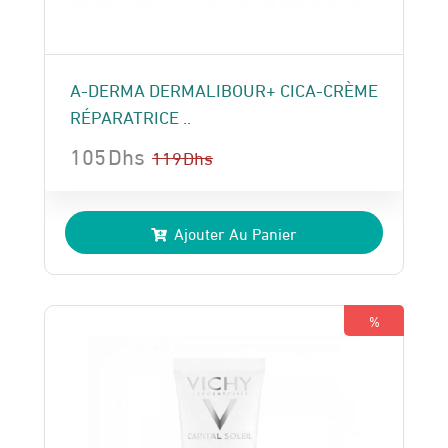
A-DERMA DERMALIBOUR+ CICA-CRÈME
RÉPARATRICE ..
105
Dhs
119
Dhs
Le
Le
prix
prix
Ajouter Au Panier
initial
actuel
était :
est :
119 Dhs.
105 Dhs.
%