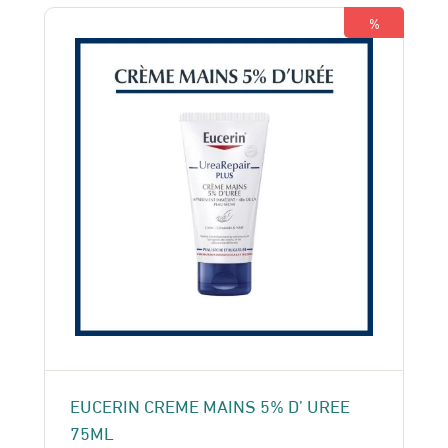
156 Dhs.
140 Dhs.
%
EUCERIN CREME MAINS 5% D’ UREE
75ML