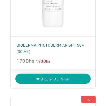
BIODERMA PHOTODERM AR SPF 50+
(30 ML)
170
Dhs
190
Dhs
Le
Le
prix
prix
Ajouter Au Panier
initial
actuel
était :
est :
190 Dhs.
170 Dhs.
%