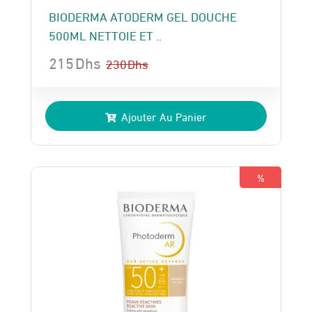
BIODERMA ATODERM GEL DOUCHE
500ML NETTOIE ET ..
215
Dhs
230
Dhs
Le
Le
prix
prix
Ajouter Au Panier
initial
actuel
était :
est :
230 Dhs.
215 Dhs.
%