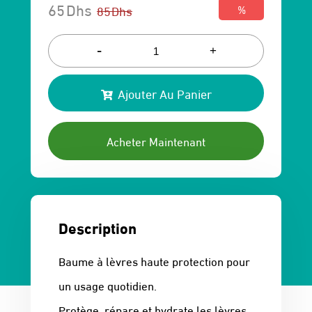
65
Dhs
85
Dhs
%
Le
Le
prix
prix
-
+
initial
actuel
Ajouter Au Panier
était :
est :
85 Dhs.
65 Dhs.
Acheter Maintenant
Description
Baume à lèvres haute protection pour
un usage quotidien.
Protège, répare et hydrate les lèvres.