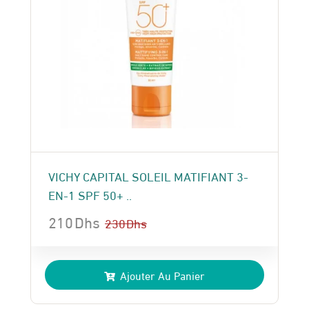
VICHY CAPITAL SOLEIL MATIFIANT 3-
EN-1 SPF 50+ ..
210
Dhs
230
Dhs
Le
Le
prix
prix
Ajouter Au Panier
initial
actuel
était :
est :