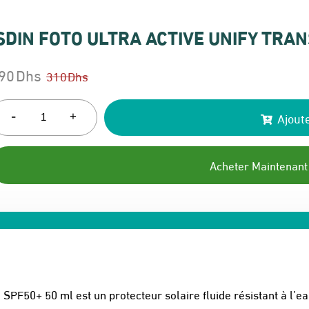
SDIN FOTO ULTRA ACTIVE UNIFY TRA
90
Dhs
310
Dhs
e
e
rix
rix
-
Ajoute
+
itial
ctuel
ait :
t :
Acheter Maintenant
10 Dhs.
90 Dhs.
d SPF50+ 50 ml est un protecteur solaire fluide résistant à l’ea