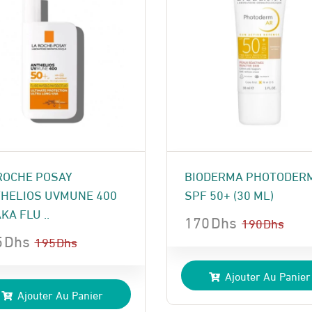
ROCHE POSAY
BIODERMA PHOTODER
HELIOS UVMUNE 400
SPF 50+ (30 ML)
KA FLU ..
170
Dhs
190
Dhs
5
Dhs
Le
Le
195
Dhs
prix
prix
Ajouter Au Panier
x
x
initial
actuel
Ajouter Au Panier
ial
uel
était :
est :