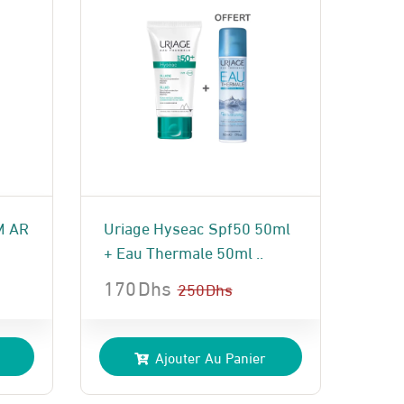
M AR
Uriage Hyseac Spf50 50ml
+ Eau Thermale 50ml ..
170
Dhs
250
Dhs
Le
Le
prix
prix
Ajouter Au Panier
initial
actuel
était :
est :