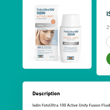
I
2
L
L
p
p
in
a
ét
es
3
2
Description
Isdin FotoUltra 100 Active Unify Fusion Flui