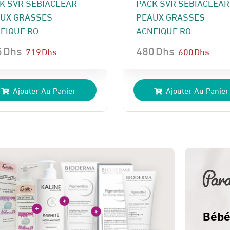
K SVR SEBIACLEAR
PACK SVR SEBIACLEAR
UX GRASSES
PEAUX GRASSES
EIQUE RO ..
ACNEIQUE RO ..
5
Dhs
480
Dhs
719
Dhs
600
Dhs
Le
Le
x
x
prix
prix
Ajouter Au Panier
Ajouter Au Panier
ial
uel
initial
actuel
t :
:
était :
est :
 Dhs.
 Dhs.
600 Dhs.
480 Dhs.
Bébé