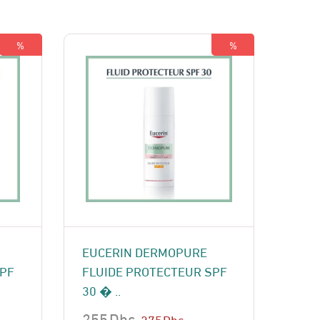
250 Dhs.
170 Dhs.
%
%
EUCERIN DERMOPURE
SPF
FLUIDE PROTECTEUR SPF
30 � ..
255
Dhs
275
Dhs