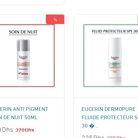
t :
:
190 Dhs.
170 Dhs.
 Dhs.
 Dhs.
%
ERIN ANTI PIGMENT
EUCERIN DERMOPURE
N DE NUIT 50ML
FLUIDE PROTECTEUR 
30 � ..
0
Dhs
370
Dhs
225
Dhs
285
Dhs