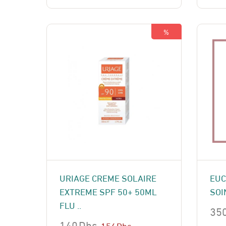
était :
est :
étai
est 
230 Dhs.
210 Dhs.
195
185
%
URIAGE CREME SOLAIRE
EUC
EXTREME SPF 50+ 50ML
SOI
FLU ..
35
140
Dhs
156
Dhs