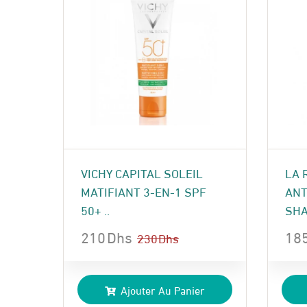
VICHY CAPITAL SOLEIL
LA 
MATIFIANT 3-EN-1 SPF
ANT
50+ ..
SHA
210
Dhs
18
230
Dhs
Le
Le
Le
Le
prix
prix
pri
pri
Ajouter Au Panier
initial
actuel
init
act