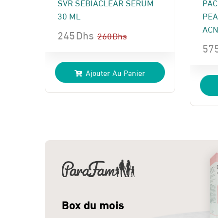
SVR SEBIACLEAR SERUM
PAC
30 ML
PEA
ACN
245
Dhs
260
Dhs
57
Le
Le
Le
Le
prix
prix
Ajouter Au Panier
pri
pri
initial
actuel
init
act
était :
est :
étai
est 
260 Dhs.
245 Dhs.
719
575
Box du mois