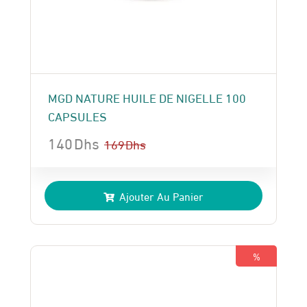
MGD NATURE HUILE DE NIGELLE 100
CAPSULES
140
Dhs
169
Dhs
Le
Le
prix
prix
Ajouter Au Panier
initial
actuel
était :
est :
169 Dhs.
140 Dhs.
%