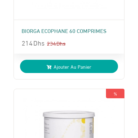
BIORGA ECOPHANE 60 COMPRIMES
214
Dhs
234
Dhs
Le
Le
prix
prix
Ajouter Au Panier
initial
actuel
était :
est :
234 Dhs.
214 Dhs.
%