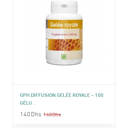
GPH DIFFUSION GELÉE ROYALE – 100
GÉLU ..
140
Dhs
160
Dhs
Le
Le