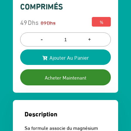
COMPRIMÉS
49
Dhs
89
Dhs
%
Le
Le
prix
prix
-
+
initial
actuel
Ajouter Au Panier
était :
est :
89 Dhs.
49 Dhs.
Acheter Maintenant
Description
Sa formule associe du magnésium