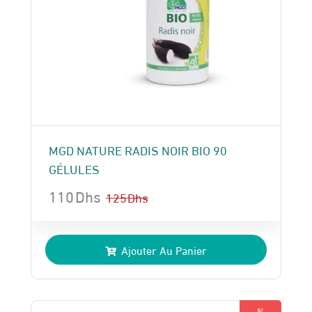
MGD NATURE RADIS NOIR BIO 90
GÉLULES
110
Dhs
125
Dhs
Le
Le
prix
prix
Ajouter Au Panier
initial
actuel
était :
est :
125 Dhs.
110 Dhs.
%