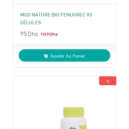
MGD NATURE BIO FENUGREC 90
GÉLULES
95
Dhs
109
Dhs
Le
Le
prix
prix
Ajouter Au Panier
initial
actuel
était :
est :
109 Dhs.
95 Dhs.
%