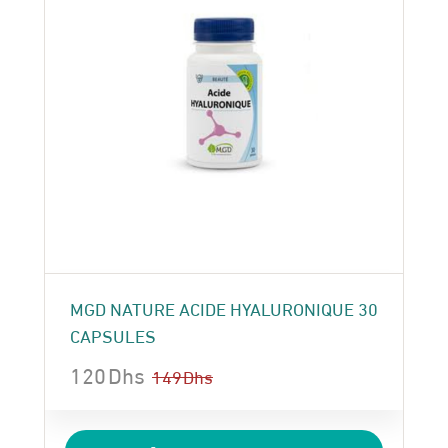
MGD NATURE ACIDE HYALURONIQUE 30
CAPSULES
120
Dhs
149
Dhs
Le
Le
prix
prix