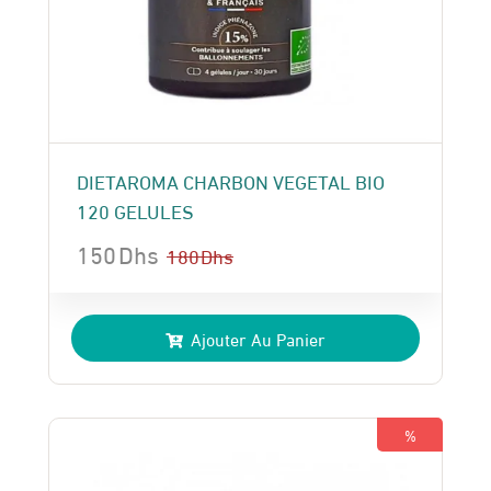
DIETAROMA CHARBON VEGETAL BIO
120 GELULES
150
Dhs
180
Dhs
Le
Le
prix
prix
Ajouter Au Panier
initial
actuel
était :
est :
180 Dhs.
150 Dhs.
%