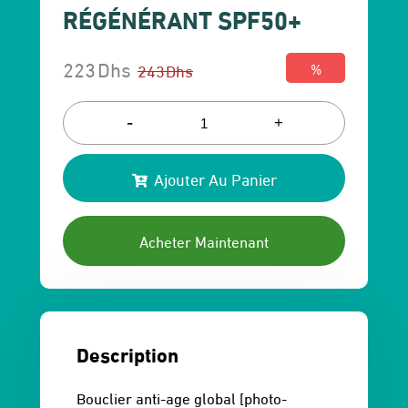
RÉGÉNÉRANT SPF50+
223
Dhs
243
Dhs
%
Le
Le
prix
prix
-
+
initial
actuel
Ajouter Au Panier
était :
est :
243 Dhs.
223 Dhs.
Acheter Maintenant
Description
Bouclier anti-age global [photo-