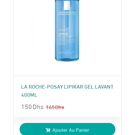
LA ROCHE-POSAY LIPIKAR GEL LAVANT
400ML
150
Dhs
165
Dhs
Le
Le
prix
prix
Ajouter Au Panier
initial
actuel