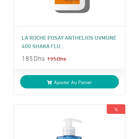
LA ROCHE POSAY ANTHELIOS UVMUNE
400 SHAKA FLU ..
185
Dhs
195
Dhs
Le
Le
prix
prix
Ajouter Au Panier
initial
actuel
était :
est :
195 Dhs.
185 Dhs.
%