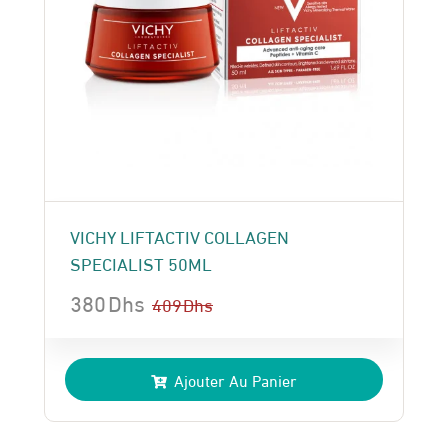
VICHY LIFTACTIV COLLAGEN
SPECIALIST 50ML
380
Dhs
409
Dhs
Le
Le
prix
prix
Ajouter Au Panier
initial
actuel
était :
est :