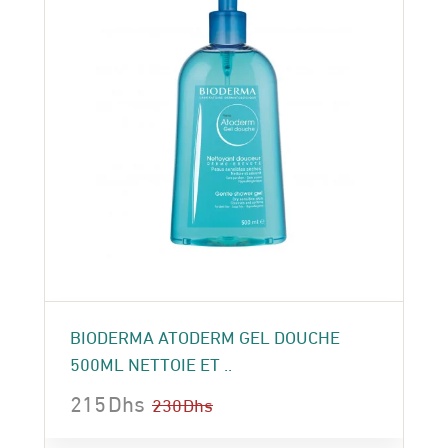
BIODERMA ATODERM GEL DOUCHE
500ML NETTOIE ET ..
215
Dhs
230
Dhs
Le
Le