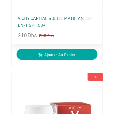
VICHY CAPITAL SOLEIL MATIFIANT 3-
EN-1 SPF 50+ ..
210
Dhs
230
Dhs
Le
Le
prix
prix
Ajouter Au Panier
initial
actuel
était :
est :
230 Dhs.
210 Dhs.
%