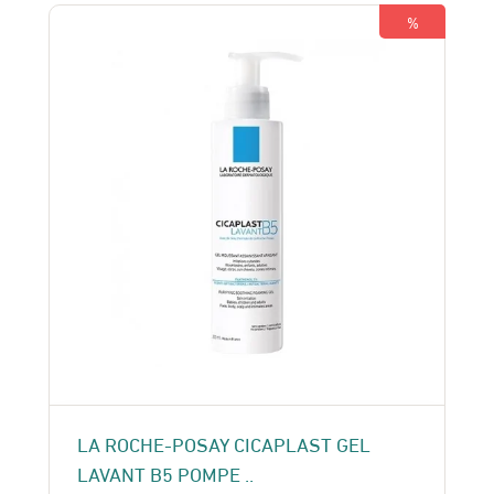
409 Dhs.
380 Dhs.
%
LA ROCHE-POSAY CICAPLAST GEL
LAVANT B5 POMPE ..