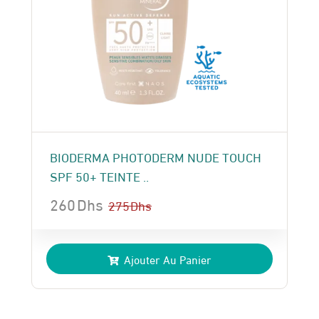
BIODERMA PHOTODERM NUDE TOUCH
SPF 50+ TEINTE ..
260
Dhs
275
Dhs
Le
Le
prix
prix
Ajouter Au Panier
initial
actuel
était :
est :
275 Dhs.
260 Dhs.