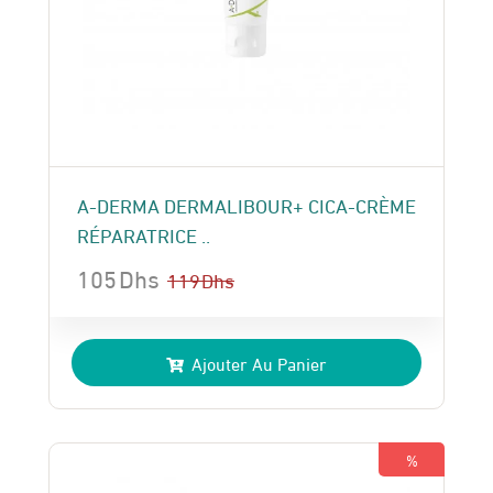
A-DERMA DERMALIBOUR+ CICA-CRÈME
RÉPARATRICE ..
105
Dhs
119
Dhs
Le
Le
prix
prix
Ajouter Au Panier
initial
actuel
était :
est :
119 Dhs.
105 Dhs.
%