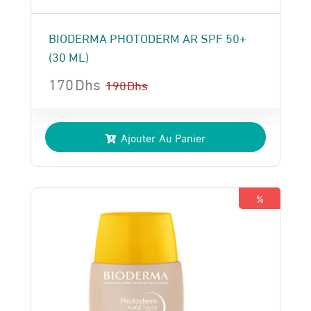
BIODERMA PHOTODERM AR SPF 50+
(30 ML)
170
Dhs
190
Dhs
Le
Le
prix
prix
Ajouter Au Panier
initial
actuel
était :
est :
190 Dhs.
170 Dhs.
%