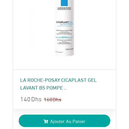
LA ROCHE-POSAY CICAPLAST GEL
LAVANT B5 POMPE ..
140
Dhs
160
Dhs
Le
Le
prix
prix
Ajouter Au Panier
initial
actuel