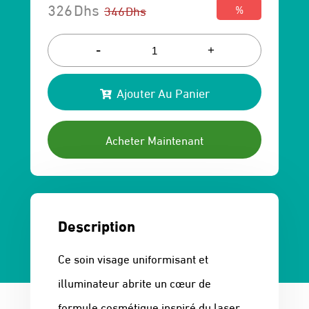
326
Dhs
346
Dhs
%
Le
Le
prix
prix
-
+
initial
actuel
Ajouter Au Panier
était :
est :
346 Dhs.
326 Dhs.
Acheter Maintenant
Description
Ce soin visage uniformisant et
illuminateur abrite un cœur de
formule cosmétique inspiré du laser,