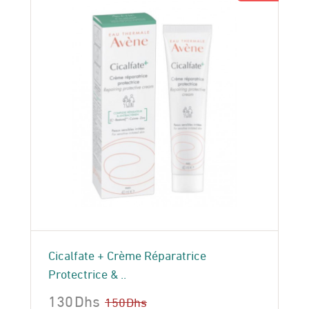
Cicalfate + Crème Réparatrice
Protectrice & ..
130
Dhs
150
Dhs