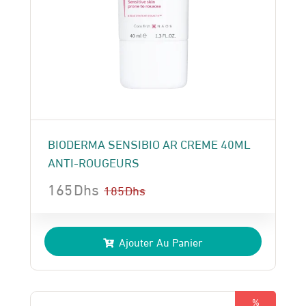
BIODERMA SENSIBIO AR CREME 40ML
ANTI-ROUGEURS
165
Dhs
185
Dhs
Le
Le
prix
prix
Ajouter Au Panier
initial
actuel
était :
est :
185 Dhs.
165 Dhs.
%