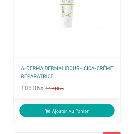
A-DERMA DERMALIBOUR+ CICA-CRÈME
RÉPARATRICE ..
105
Dhs
119
Dhs
Le
Le
prix
prix
Ajouter Au Panier
initial
actuel
était :
est :