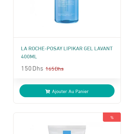
LA ROCHE-POSAY LIPIKAR GEL LAVANT
400ML
150
Dhs
165
Dhs
Le
Le
prix
prix
Ajouter Au Panier
initial
actuel
était :
est :
165 Dhs.
150 Dhs.
%