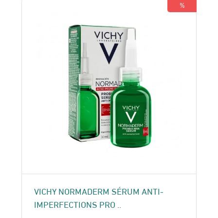
119 Dhs.
105 Dhs.
%
VICHY NORMADERM SÉRUM ANTI-
IMPERFECTIONS PRO ..