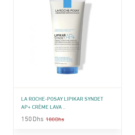
LA ROCHE-POSAY LIPIKAR SYNDET
AP+ CRÈME LAVA ..
150
Dhs
180
Dhs
Le
Le