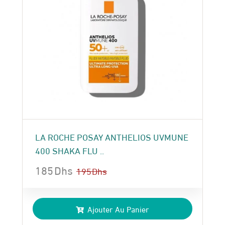
LA ROCHE POSAY ANTHELIOS UVMUNE
400 SHAKA FLU ..
185
Dhs
195
Dhs
Le
Le
prix
prix
Ajouter Au Panier
initial
actuel