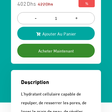
402
Dhs
422
Dhs
%
Le
Le
prix
prix
-
+
initial
actuel
Ajouter Au Panier
était :
est :
422 Dhs.
402 Dhs.
Acheter Maintenant
Description
L’hydratant cellulaire capable de
repulper, de resserrer les pores, de
lisser le grain de peau, de révéler