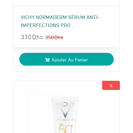
VICHY NORMADERM SÉRUM ANTI-
IMPERFECTIONS PRO ..
330
Dhs
350
Dhs
Le
Le
prix
prix
Ajouter Au Panier
initial
actuel
était :
est :
350 Dhs.
330 Dhs.
%