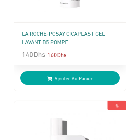
LA ROCHE-POSAY CICAPLAST GEL
LAVANT B5 POMPE ..
140
Dhs
160
Dhs
Le
Le
prix
prix
Ajouter Au Panier
initial
actuel
était :
est :
160 Dhs.
140 Dhs.
%