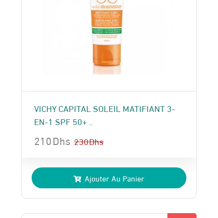
VICHY CAPITAL SOLEIL MATIFIANT 3-
EN-1 SPF 50+ ..
210
Dhs
230
Dhs
Le
Le
prix
prix
Ajouter Au Panier
initial
actuel
était :
est :
230 Dhs.
210 Dhs.