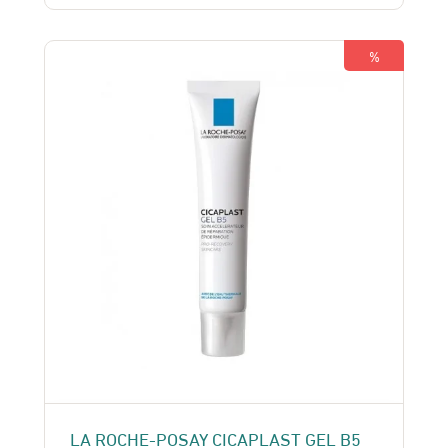
était :
est :
195 Dhs.
185 Dhs.
%
LA ROCHE-POSAY CICAPLAST GEL B5