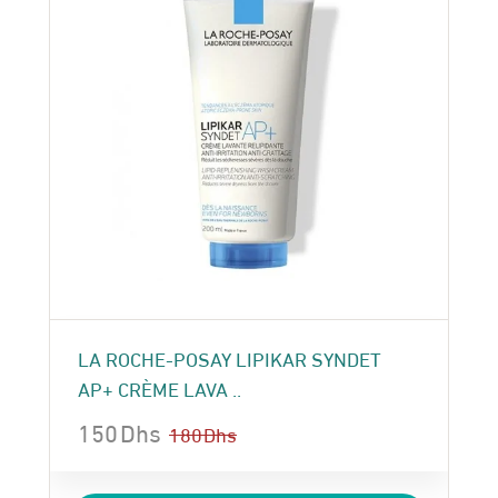
LA ROCHE-POSAY LIPIKAR SYNDET
AP+ CRÈME LAVA ..
150
Dhs
180
Dhs
Le
Le