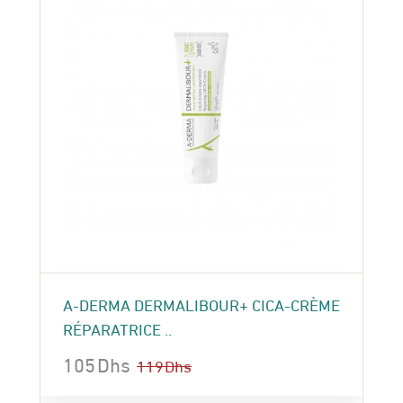
A-DERMA DERMALIBOUR+ CICA-CRÈME
RÉPARATRICE ..
105
Dhs
119
Dhs
Le
Le