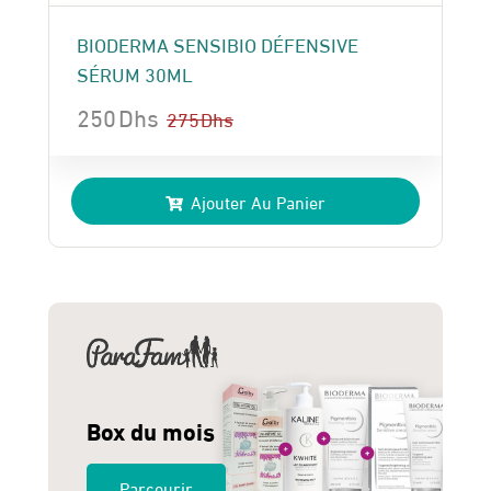
BIODERMA SENSIBIO DÉFENSIVE
SÉRUM 30ML
250
Dhs
275
Dhs
Le
Le
prix
prix
Ajouter Au Panier
initial
actuel
était :
est :
275 Dhs.
250 Dhs.
Box du mois
Parcourir