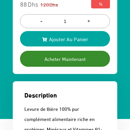
88
Dhs
120
Dhs
%
Le
Le
prix
prix
-
+
initial
actuel
Ajouter Au Panier
était :
est :
120 Dhs.
88 Dhs.
Acheter Maintenant
Description
Levure de Bière 100% pur
complément alimentaire riche en
protéines, Minéraux et Vitamines B1-