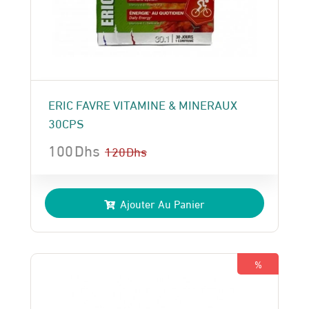
ERIC FAVRE VITAMINE & MINERAUX
30CPS
100
Dhs
120
Dhs
Le
Le
prix
prix
Ajouter Au Panier
initial
actuel
était :
est :
120 Dhs.
100 Dhs.
%