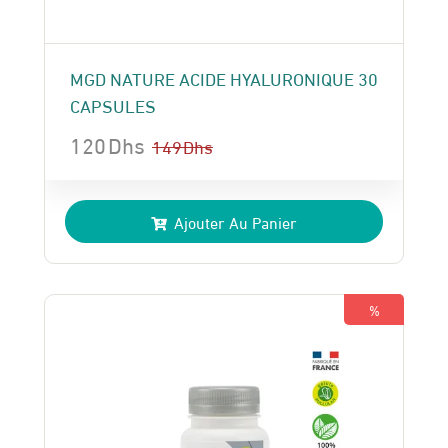
MGD NATURE ACIDE HYALURONIQUE 30
CAPSULES
120
Dhs
149
Dhs
Le
Le
prix
prix
Ajouter Au Panier
initial
actuel
était :
est :
149 Dhs.
120 Dhs.
%