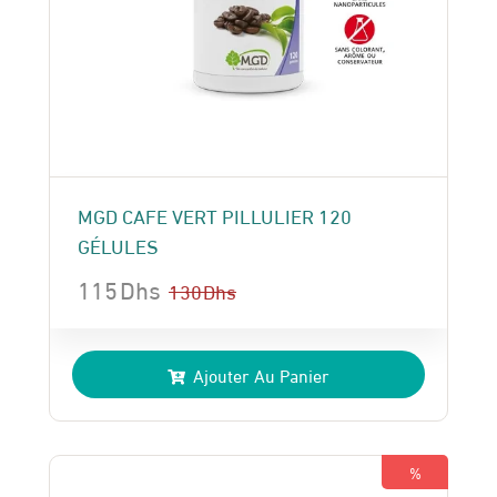
MGD CAFE VERT PILLULIER 120
GÉLULES
115
Dhs
130
Dhs
Le
Le
prix
prix
Ajouter Au Panier
initial
actuel
était :
est :
130 Dhs.
115 Dhs.
%