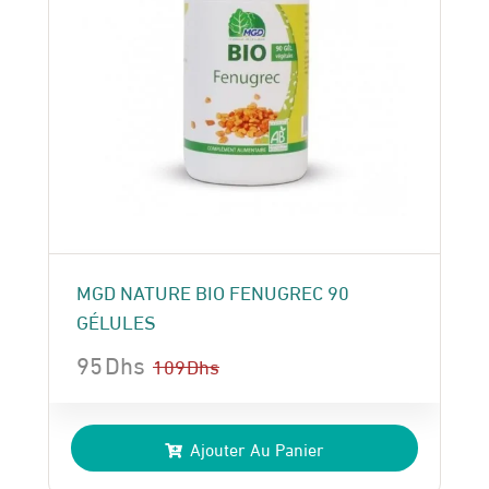
MGD NATURE BIO FENUGREC 90
GÉLULES
95
Dhs
109
Dhs
Le
Le
prix
prix
Ajouter Au Panier
initial
actuel