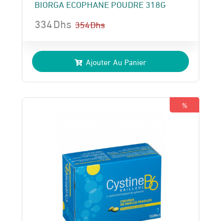
BIORGA ECOPHANE POUDRE 318G
334
Dhs
354
Dhs
Le
Le
prix
prix
Ajouter Au Panier
initial
actuel
était :
est :
354 Dhs.
334 Dhs.
%