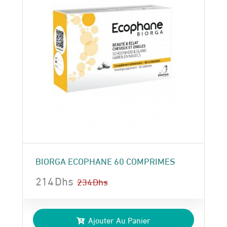
BIORGA ECOPHANE 60 COMPRIMES
214
Dhs
234
Dhs
Le
Le
prix
prix
Ajouter Au Panier