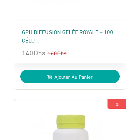
GPH DIFFUSION GELÉE ROYALE – 100
GÉLU ..
140
Dhs
160
Dhs
Le
Le
prix
prix
Ajouter Au Panier
initial
actuel
était :
est :
160 Dhs.
140 Dhs.
%