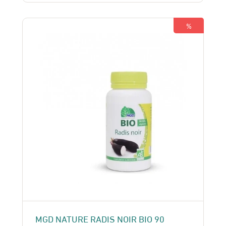
était :
est :
109 Dhs.
95 Dhs.
%
MGD NATURE RADIS NOIR BIO 90