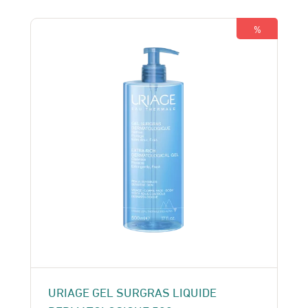
était :
est :
230 Dhs.
210 Dhs.
%
URIAGE GEL SURGRAS LIQUIDE