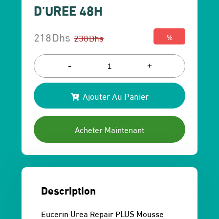
D’UREE 48H
218
Dhs
238
Dhs
%
Le
Le
prix
prix
-
+
initial
actuel
Ajouter Au Panier
était :
est :
238 Dhs.
218 Dhs.
Acheter Maintenant
Description
Eucerin Urea Repair PLUS Mousse