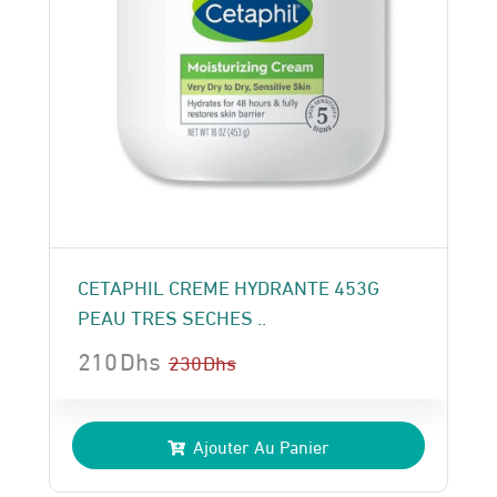
CETAPHIL CREME HYDRANTE 453G
PEAU TRES SECHES ..
210
Dhs
230
Dhs
Le
Le
prix
prix
Ajouter Au Panier
initial
actuel