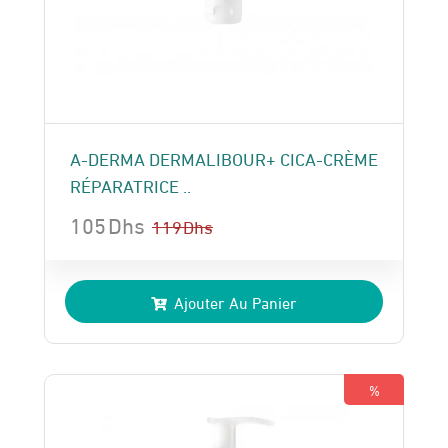
A-DERMA DERMALIBOUR+ CICA-CRÈME
RÉPARATRICE ..
105
Dhs
119
Dhs
Le
Le
prix
prix
Ajouter Au Panier
initial
actuel
était :
est :
119 Dhs.
105 Dhs.
%