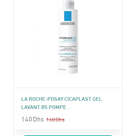
LA ROCHE-POSAY CICAPLAST GEL
LAVANT B5 POMPE ..
140
Dhs
160
Dhs
Le
Le