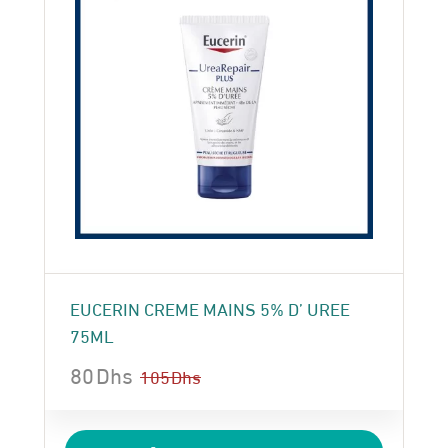
EUCERIN CREME MAINS 5% D’ UREE
75ML
80
Dhs
105
Dhs
Le
Le
prix
prix