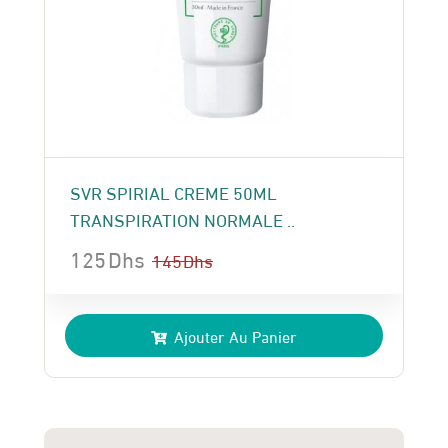
SVR SPIRIAL CREME 50ML
TRANSPIRATION NORMALE ..
125
Dhs
145
Dhs
Le
Le
prix
prix
Ajouter Au Panier
initial
actuel
était :
est :
145 Dhs.
125 Dhs.