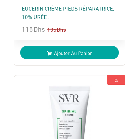
EUCERIN CRÈME PIEDS RÉPARATRICE,
10% URÉE ..
115
Dhs
135
Dhs
Le
Le
prix
prix
Ajouter Au Panier
initial
actuel
était :
est :
135 Dhs.
115 Dhs.
%