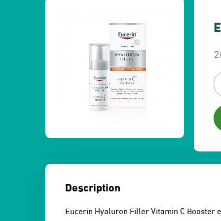
E
2
L
L
p
p
in
a
ét
es
2
2
Description
Eucerin Hyaluron Filler Vitamin C Booster e