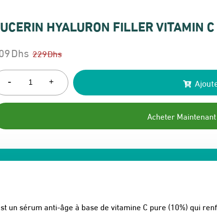
UCERIN HYALURON FILLER VITAMIN C
09
Dhs
229
Dhs
e
e
rix
rix
-
Ajoute
+
itial
ctuel
ait :
t :
Acheter Maintenant
29 Dhs.
09 Dhs.
st un sérum anti-âge à base de vitamine C pure (10%) qui renfo