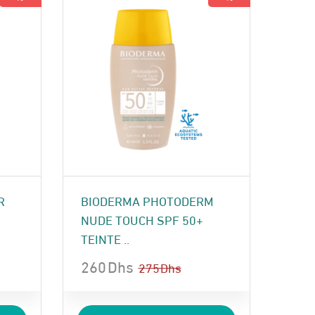
R
BIODERMA PHOTODERM
NUDE TOUCH SPF 50+
TEINTE ..
260
Dhs
275
Dhs
Le
Le
prix
prix