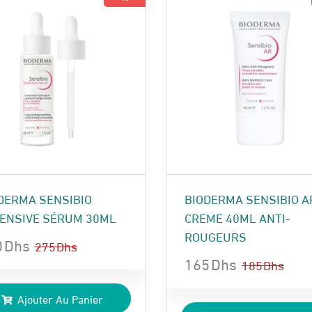
DERMA SENSIBIO
BIODERMA SENSIBIO A
ENSIVE SÉRUM 30ML
CREME 40ML ANTI-
ROUGEURS
0
Dhs
275
Dhs
165
Dhs
185
Dhs
Le
Le
x
x
Ajouter Au Panier
prix
prix
ial
uel