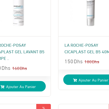
ROCHE-POSAY
LA ROCHE-POSAY
APLAST GEL LAVANT B5
CICAPLAST GEL B5 40
PE ..
150
Dhs
180
Dhs
0
Dhs
Le
Le
160
Dhs
prix
prix
Ajouter Au Panier
x
x
initial
actuel
Ajouter Au Panier
ial
uel
était :
est :
t :
:
180 Dhs.
150 Dhs.
 Dhs.
 Dhs.
%