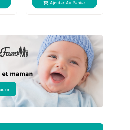
Ajouter Au Panier
initial
actuel
était :
est :
275 Dhs.
260 Dhs.
 et maman
ourir