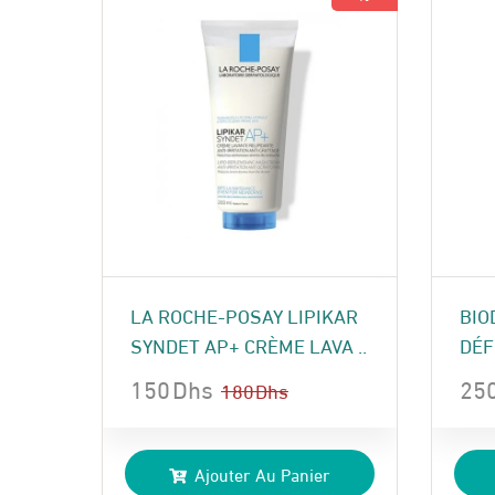
LA ROCHE-POSAY LIPIKAR
BIO
SYNDET AP+ CRÈME LAVA ..
DÉF
150
Dhs
25
180
Dhs
Le
Le
Le
Le
prix
prix
pri
pri
Ajouter Au Panier
initial
actuel
init
act