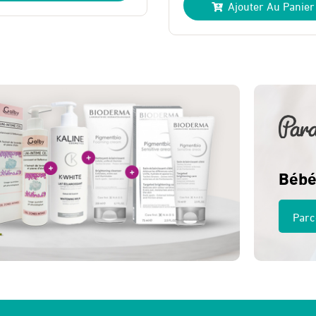
Ajouter Au Panier
initial
actuel
t :
:
était :
est :
 Dhs.
 Dhs.
185 Dhs.
165 Dhs.
Bébé
Parc