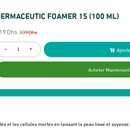
ERMACEUTIC FOAMER 15 (100 ML)
19
Dhs
339
Dhs
e
e
rix
rix
-
Ajoute
+
itial
ctuel
ait :
t :
Acheter Maintenant
39 Dhs.
19 Dhs.
 et les cellules mortes en laissant la peau lisse et soyeuse.