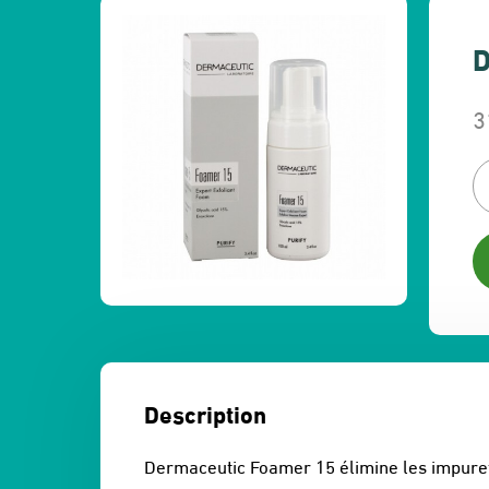
D
3
L
L
p
p
in
a
ét
es
3
3
Description
Dermaceutic Foamer 15 élimine les impuretés