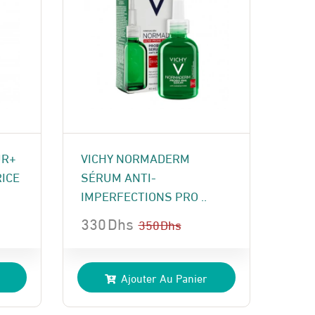
UR+
VICHY NORMADERM
ICE
SÉRUM ANTI-
IMPERFECTIONS PRO ..
330
Dhs
350
Dhs
Le
Le
prix
prix
Ajouter Au Panier
initial
actuel
était :
est :