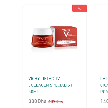
%
VICHY LIFTACTIV
LA 
COLLAGEN SPECIALIST
CIC
50ML
POM
380
Dhs
14
409
Dhs
Le
Le
Le
Le