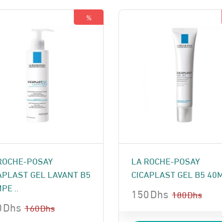
119 Dhs.
105 Dhs.
%
ROCHE-POSAY
LA ROCHE-POSAY
APLAST GEL LAVANT B5
CICAPLAST GEL B5 40
PE ..
150
Dhs
180
Dhs
0
Dhs
Le
Le
160
Dhs