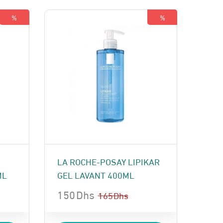
350 Dhs.
330 Dhs.
%
%
LA ROCHE-POSAY LIPIKAR
ML
GEL LAVANT 400ML
150
Dhs
165
Dhs
Le
Le