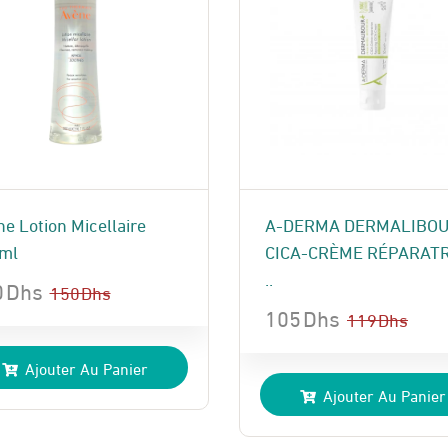
e Lotion Micellaire
A-DERMA DERMALIBO
ml
CICA-CRÈME RÉPARATR
..
0
Dhs
150
Dhs
105
Dhs
119
Dhs
Le
Le
x
x
Ajouter Au Panier
prix
prix
ial
uel
Ajouter Au Panier
initial
actuel
t :
:
était :
est :
 Dhs.
 Dhs.