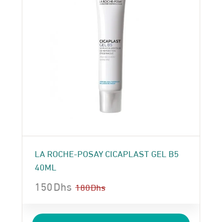
LA ROCHE-POSAY CICAPLAST GEL B5
40ML
150
Dhs
180
Dhs
Le
Le
prix
prix