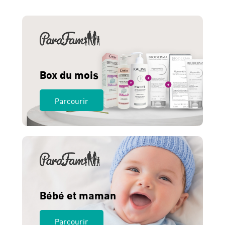
275 Dhs.
260 Dhs.
Box du mois
Parcourir
Bébé et maman
Parcourir