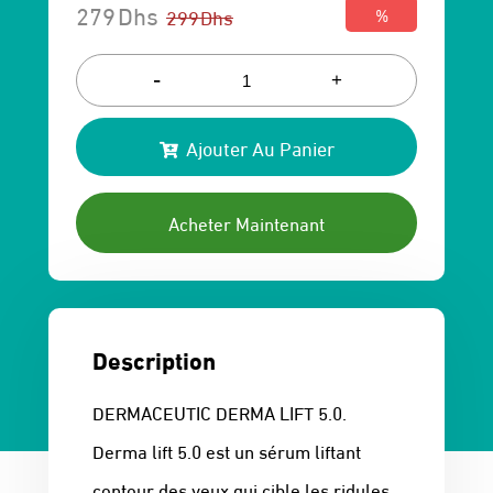
279
Dhs
299
Dhs
%
Le
Le
prix
prix
-
+
initial
actuel
Ajouter Au Panier
était :
est :
299 Dhs.
279 Dhs.
Acheter Maintenant
Description
DERMACEUTIC DERMA LIFT 5.0.
Derma lift 5.0 est un sérum liftant
contour des yeux qui cible les ridules