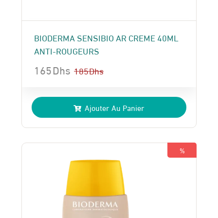
BIODERMA SENSIBIO AR CREME 40ML
ANTI-ROUGEURS
165
Dhs
185
Dhs
Le
Le
prix
prix
Ajouter Au Panier
initial
actuel
était :
est :
185 Dhs.
165 Dhs.
%