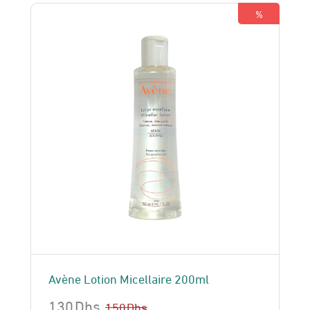
150 Dhs.
130 Dhs.
%
Avène Lotion Micellaire 200ml
130
Dhs
150
Dhs