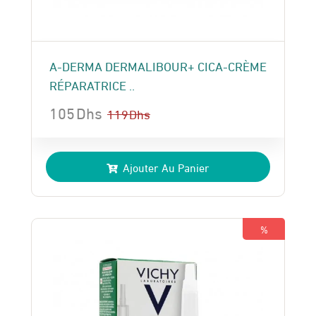
A-DERMA DERMALIBOUR+ CICA-CRÈME
RÉPARATRICE ..
105
Dhs
119
Dhs
Le
Le
prix
prix
Ajouter Au Panier
initial
actuel
était :
est :
119 Dhs.
105 Dhs.
%