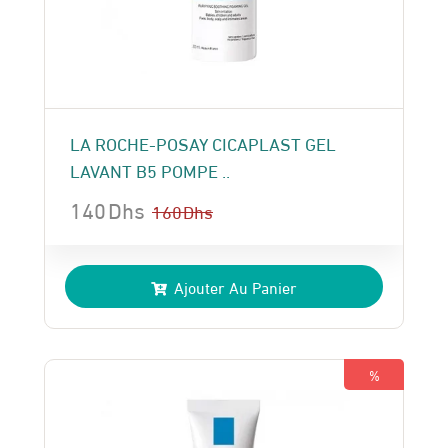
LA ROCHE-POSAY CICAPLAST GEL
LAVANT B5 POMPE ..
140
Dhs
160
Dhs
Le
Le
prix
prix
Ajouter Au Panier
initial
actuel
était :
est :
160 Dhs.
140 Dhs.
%