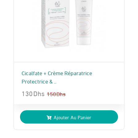
Cicalfate + Crème Réparatrice
Protectrice & ..
130
Dhs
150
Dhs
Le
Le
prix
prix
Ajouter Au Panier
initial
actuel
était :
est :