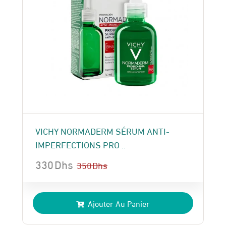
VICHY NORMADERM SÉRUM ANTI-
IMPERFECTIONS PRO ..
330
Dhs
350
Dhs
Le
Le
prix
prix
Ajouter Au Panier
initial
actuel