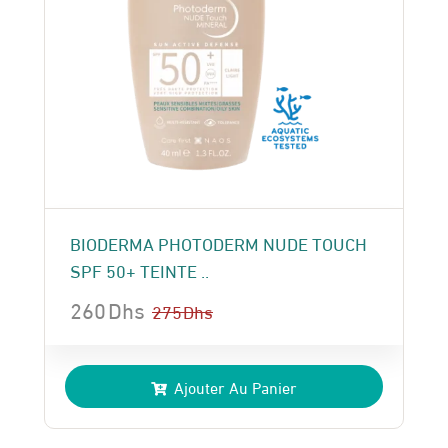
BIODERMA PHOTODERM NUDE TOUCH
SPF 50+ TEINTE ..
260
Dhs
275
Dhs
Le
Le
prix
prix
Ajouter Au Panier
initial
actuel
était :
est :