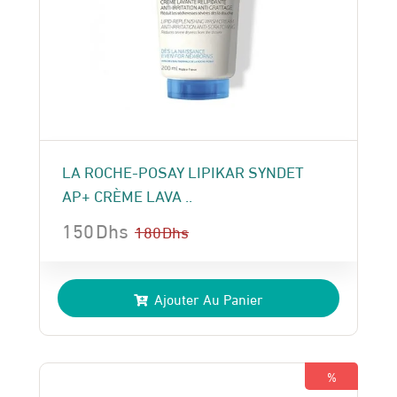
LA ROCHE-POSAY LIPIKAR SYNDET
AP+ CRÈME LAVA ..
150
Dhs
180
Dhs
Le
Le
prix
prix
Ajouter Au Panier
initial
actuel
était :
est :
180 Dhs.
150 Dhs.
%