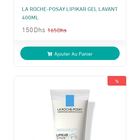
LA ROCHE-POSAY LIPIKAR GEL LAVANT
400ML
150
Dhs
165
Dhs
Le
Le
prix
prix
Ajouter Au Panier
initial
actuel
était :
est :
165 Dhs.
150 Dhs.
%