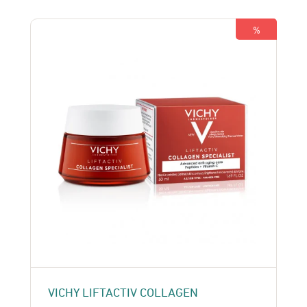
était :
est :
350 Dhs.
330 Dhs.
%
VICHY LIFTACTIV COLLAGEN