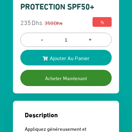
PROTECTION SPF50+
235
Dhs
350
Dhs
%
Le
Le
prix
prix
-
+
initial
actuel
Ajouter Au Panier
était :
est :
350 Dhs.
235 Dhs.
Acheter Maintenant
Description
Appliquez généreusement et