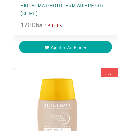
BIODERMA PHOTODERM AR SPF 50+
(30 ML)
170
Dhs
190
Dhs
Le
Le
prix
prix
Ajouter Au Panier
initial
actuel
était :
est :
190 Dhs.
170 Dhs.
%