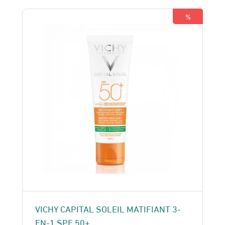
350 Dhs.
330 Dhs.
%
VICHY CAPITAL SOLEIL MATIFIANT 3-
EN-1 SPF 50+ ..