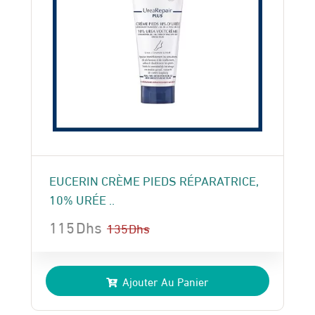
EUCERIN CRÈME PIEDS RÉPARATRICE,
10% URÉE ..
115
Dhs
135
Dhs
Le
Le
prix
prix
Ajouter Au Panier
initial
actuel