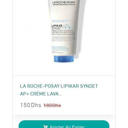
LA ROCHE-POSAY LIPIKAR SYNDET
AP+ CRÈME LAVA ..
150
Dhs
180
Dhs
Le
Le
prix
prix
Ajouter Au Panier