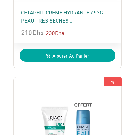
CETAPHIL CREME HYDRANTE 453G
PEAU TRES SECHES ..
210
Dhs
230
Dhs
Le
Le
prix
prix
Ajouter Au Panier
initial
actuel
était :
est :
230 Dhs.
210 Dhs.
%