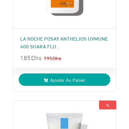
LA ROCHE POSAY ANTHELIOS UVMUNE
400 SHAKA FLU ..
185
Dhs
195
Dhs
Le
Le
prix
prix
Ajouter Au Panier
initial
actuel
était :
est :
195 Dhs.
185 Dhs.
%