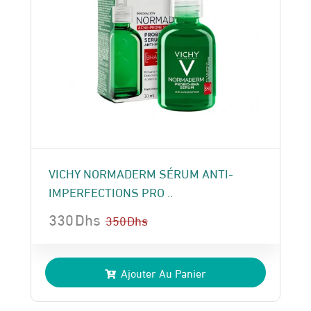
VICHY NORMADERM SÉRUM ANTI-
IMPERFECTIONS PRO ..
330
Dhs
350
Dhs
Le
Le
prix
prix
Ajouter Au Panier
initial
actuel
était :
est :