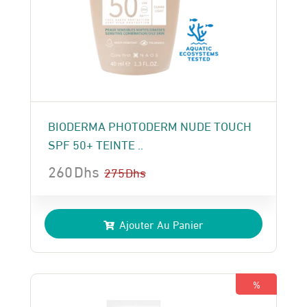
BIODERMA PHOTODERM NUDE TOUCH
SPF 50+ TEINTE ..
260
Dhs
275
Dhs
Le
Le
prix
prix
Ajouter Au Panier
initial
actuel
était :
est :
275 Dhs.
260 Dhs.
%