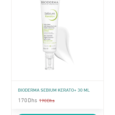
BIODERMA SEBIUM KERATO+ 30 ML
170
Dhs
190
Dhs
Le
Le