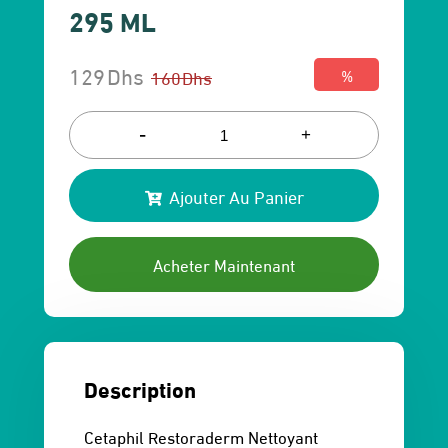
295 ML
129
Dhs
160
Dhs
%
Le
Le
prix
prix
-
+
initial
actuel
Ajouter Au Panier
était :
est :
160 Dhs.
129 Dhs.
Acheter Maintenant
Description
Cetaphil Restoraderm Nettoyant