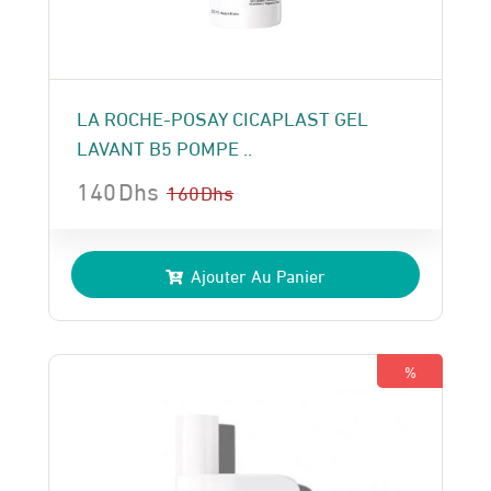
LA ROCHE-POSAY CICAPLAST GEL
LAVANT B5 POMPE ..
140
Dhs
160
Dhs
Le
Le
prix
prix
Ajouter Au Panier
initial
actuel
était :
est :
160 Dhs.
140 Dhs.
%