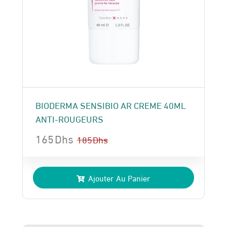
BIODERMA SENSIBIO AR CREME 40ML
ANTI-ROUGEURS
165
Dhs
185
Dhs
Le
Le
prix
prix
Ajouter Au Panier
initial
actuel
était :
est :
185 Dhs.
165 Dhs.