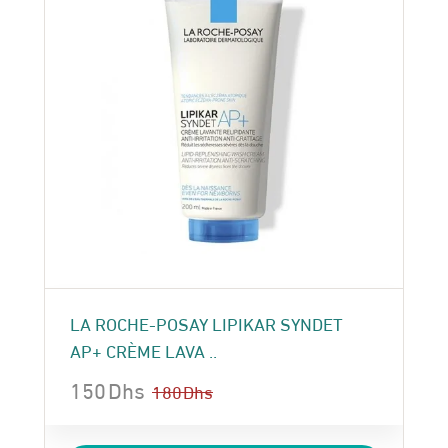
LA ROCHE-POSAY LIPIKAR SYNDET
AP+ CRÈME LAVA ..
150
Dhs
180
Dhs
Le
Le