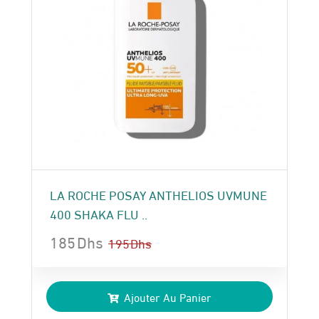
LA ROCHE POSAY ANTHELIOS UVMUNE
400 SHAKA FLU ..
185
Dhs
195
Dhs
Le
Le
prix
prix
Ajouter Au Panier
initial
actuel