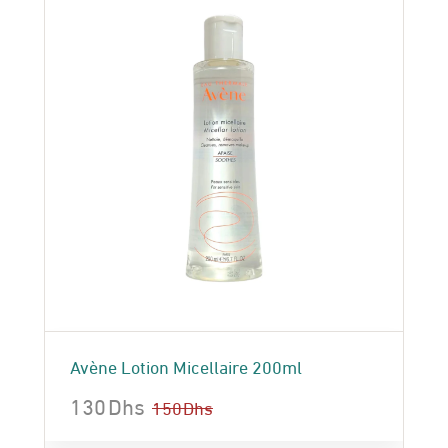
Avène Lotion Micellaire 200ml
130
Dhs
150
Dhs
Le
Le