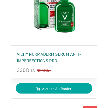
VICHY NORMADERM SÉRUM ANTI-
IMPERFECTIONS PRO ..
330
Dhs
350
Dhs
Le
Le
prix
prix
Ajouter Au Panier
initial
actuel
était :
est :
350 Dhs.
330 Dhs.