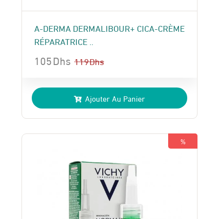
A-DERMA DERMALIBOUR+ CICA-CRÈME
RÉPARATRICE ..
105
Dhs
119
Dhs
Le
Le
prix
prix
Ajouter Au Panier
initial
actuel
était :
est :
119 Dhs.
105 Dhs.
%