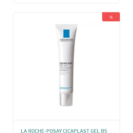
était :
est :
195 Dhs.
185 Dhs.
%
LA ROCHE-POSAY CICAPLAST GEL B5