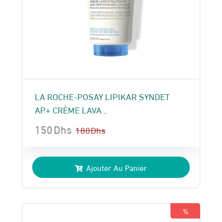
LA ROCHE-POSAY LIPIKAR SYNDET
AP+ CRÈME LAVA ..
150
Dhs
180
Dhs
Le
Le
prix
prix
Ajouter Au Panier
initial
actuel
était :
est :
180 Dhs.
150 Dhs.
%