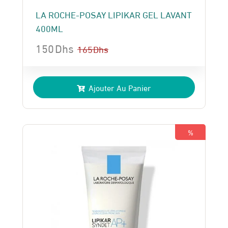
LA ROCHE-POSAY LIPIKAR GEL LAVANT
400ML
150
Dhs
165
Dhs
Le
Le
prix
prix
Ajouter Au Panier
initial
actuel
était :
est :
165 Dhs.
150 Dhs.
%