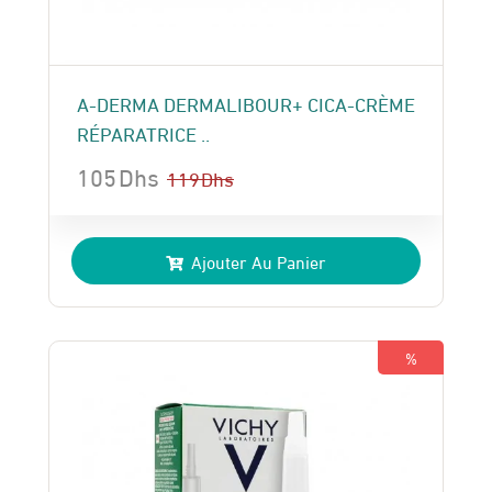
A-DERMA DERMALIBOUR+ CICA-CRÈME
RÉPARATRICE ..
105
Dhs
119
Dhs
Le
Le
prix
prix
Ajouter Au Panier
initial
actuel
était :
est :
119 Dhs.
105 Dhs.
%