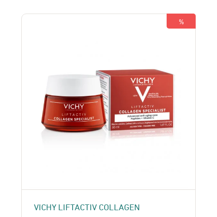
était :
est :
350 Dhs.
330 Dhs.
%
VICHY LIFTACTIV COLLAGEN