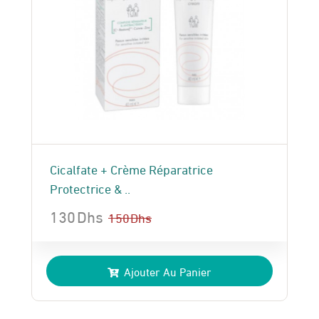
Cicalfate + Crème Réparatrice
Protectrice & ..
130
Dhs
150
Dhs
Le
Le
prix
prix
Ajouter Au Panier
initial
actuel
était :
est :