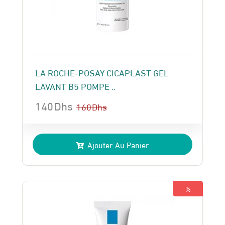
LA ROCHE-POSAY CICAPLAST GEL
LAVANT B5 POMPE ..
140
Dhs
160
Dhs
Le
Le
prix
prix
Ajouter Au Panier
initial
actuel
était :
est :
160 Dhs.
140 Dhs.
%