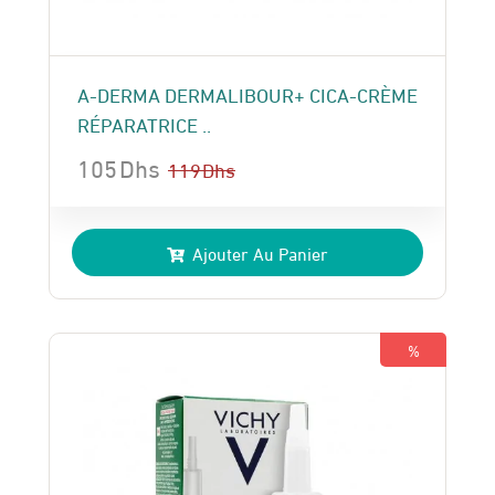
A-DERMA DERMALIBOUR+ CICA-CRÈME
RÉPARATRICE ..
105
Dhs
119
Dhs
Le
Le
prix
prix
Ajouter Au Panier
initial
actuel
était :
est :
119 Dhs.
105 Dhs.
%