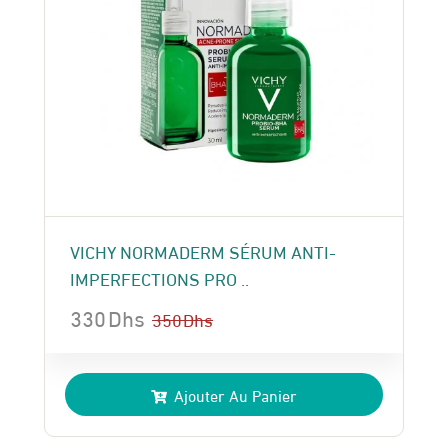
VICHY NORMADERM SÉRUM ANTI-
IMPERFECTIONS PRO ..
330
Dhs
350
Dhs
Le
Le
prix
prix
Ajouter Au Panier
initial
actuel
était :
est :