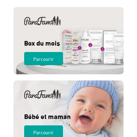
275 Dhs.
260 Dhs.
Box du mois
Parcourir
Bébé et maman
Parcourir