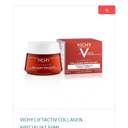
350 Dhs.
330 Dhs.
%
VICHY LIFTACTIV COLLAGEN
SPECIALIST 50ML