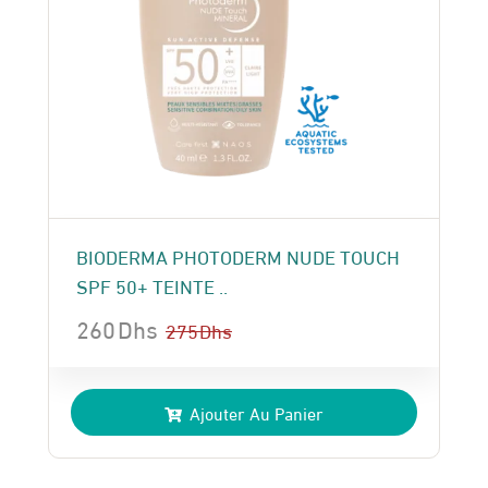
BIODERMA PHOTODERM NUDE TOUCH
SPF 50+ TEINTE ..
260
Dhs
275
Dhs
Le
Le
prix
prix
Ajouter Au Panier
initial
actuel
était :
est :