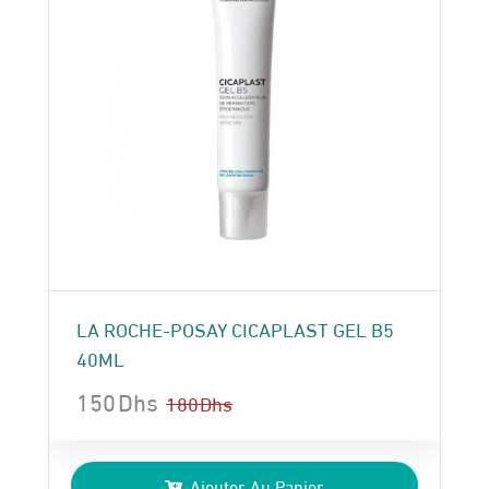
LA ROCHE-POSAY CICAPLAST GEL B5
40ML
150
Dhs
180
Dhs
Le
Le
prix
prix
Ajouter Au Panier