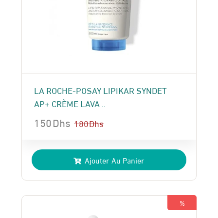
LA ROCHE-POSAY LIPIKAR SYNDET
AP+ CRÈME LAVA ..
150
Dhs
180
Dhs
Le
Le
prix
prix
Ajouter Au Panier
initial
actuel
était :
est :
180 Dhs.
150 Dhs.
%