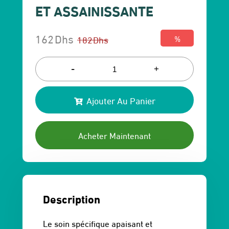
ET ASSAINISSANTE
162
Dhs
182
Dhs
%
Le
Le
prix
prix
-
+
initial
actuel
Ajouter Au Panier
était :
est :
182 Dhs.
162 Dhs.
Acheter Maintenant
Description
Le soin spécifique apaisant et