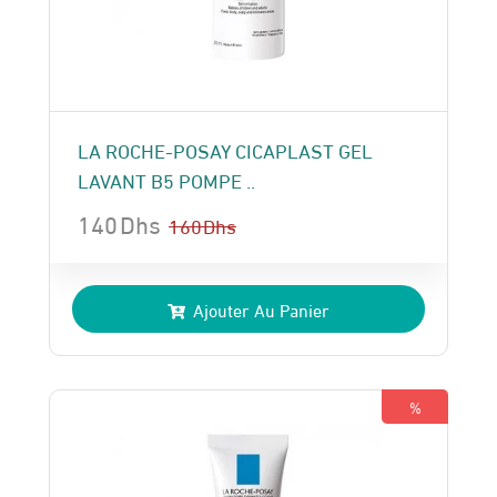
LA ROCHE-POSAY CICAPLAST GEL
LAVANT B5 POMPE ..
140
Dhs
160
Dhs
Le
Le
prix
prix
Ajouter Au Panier
initial
actuel
était :
est :
160 Dhs.
140 Dhs.
%