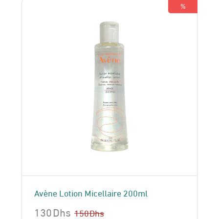
150 Dhs.
130 Dhs.
%
Avène Lotion Micellaire 200ml
130
Dhs
150
Dhs