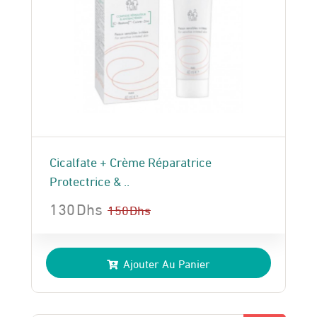
Cicalfate + Crème Réparatrice
Protectrice & ..
130
Dhs
150
Dhs
Le
Le
prix
prix
Ajouter Au Panier
initial
actuel
était :
est :