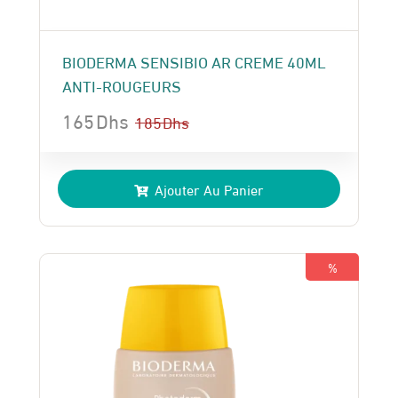
BIODERMA SENSIBIO AR CREME 40ML
ANTI-ROUGEURS
165
Dhs
185
Dhs
Le
Le
prix
prix
Ajouter Au Panier
initial
actuel
était :
est :
185 Dhs.
165 Dhs.
%