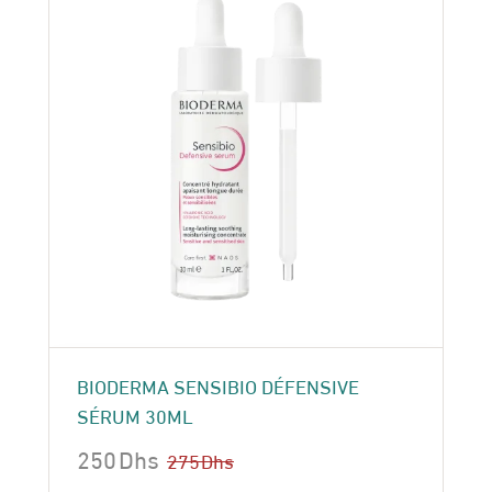
BIODERMA SENSIBIO DÉFENSIVE
SÉRUM 30ML
250
Dhs
275
Dhs
Le
Le