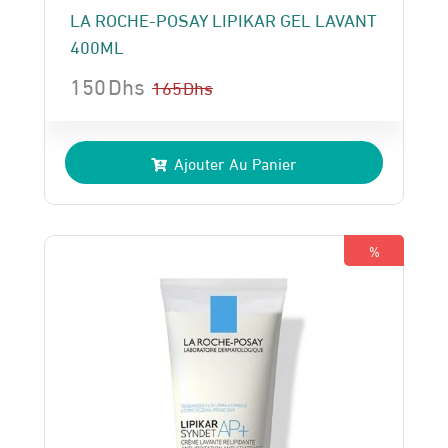
LA ROCHE-POSAY LIPIKAR GEL LAVANT
400ML
150
Dhs
165
Dhs
Le
Le
prix
prix
Ajouter Au Panier
initial
actuel
était :
est :
165 Dhs.
150 Dhs.
%