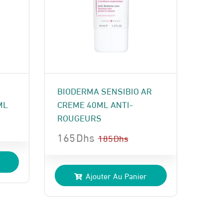
BIODERMA SENSIBIO AR
ML
CREME 40ML ANTI-
ROUGEURS
165
Dhs
185
Dhs
Le
Le
prix
prix
Ajouter Au Panier
initial
actuel
était :
est :
185 Dhs.
165 Dhs.