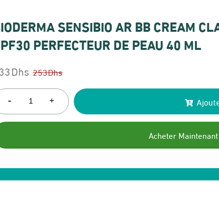
IODERMA SENSIBIO AR BB CREAM CL
PF30 PERFECTEUR DE PEAU 40 ML
33
Dhs
253
Dhs
e
e
rix
rix
-
Ajoute
+
itial
ctuel
ait :
t :
Acheter Maintenant
53 Dhs.
33 Dhs.