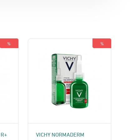
%
%
UR+
VICHY NORMADERM