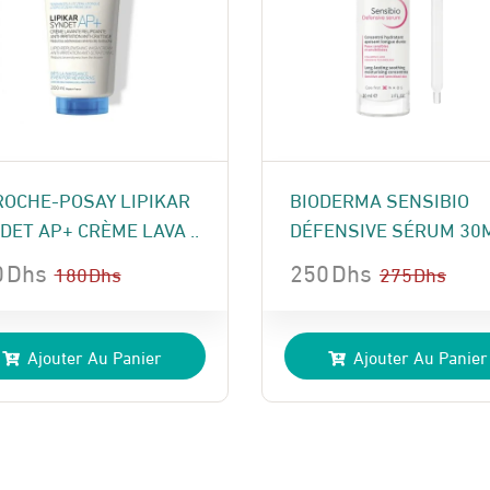
ROCHE-POSAY LIPIKAR
BIODERMA SENSIBIO
DET AP+ CRÈME LAVA ..
DÉFENSIVE SÉRUM 30
0
Dhs
250
Dhs
180
Dhs
275
Dhs
Le
Le
x
x
prix
prix
Ajouter Au Panier
Ajouter Au Panier
ial
uel
initial
actuel
t :
:
était :
est :
 Dhs.
 Dhs.
275 Dhs.
250 Dhs.