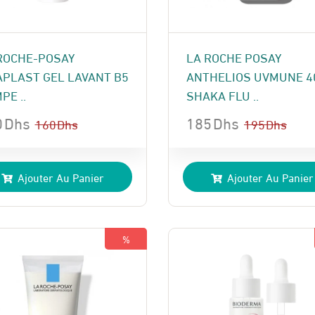
ROCHE-POSAY
LA ROCHE POSAY
APLAST GEL LAVANT B5
ANTHELIOS UVMUNE 4
PE ..
SHAKA FLU ..
0
Dhs
185
Dhs
160
Dhs
195
Dhs
Le
Le
x
x
prix
prix
Ajouter Au Panier
Ajouter Au Panier
ial
uel
initial
actuel
t :
:
était :
est :
 Dhs.
 Dhs.
195 Dhs.
185 Dhs.
%