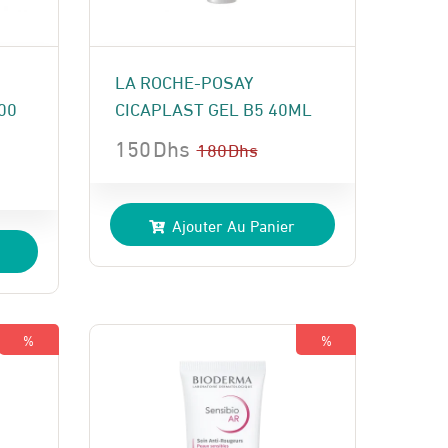
LA ROCHE-POSAY
00
CICAPLAST GEL B5 40ML
150
Dhs
180
Dhs
Le
Le
prix
prix
Ajouter Au Panier
initial
actuel
était :
est :
180 Dhs.
150 Dhs.
%
%