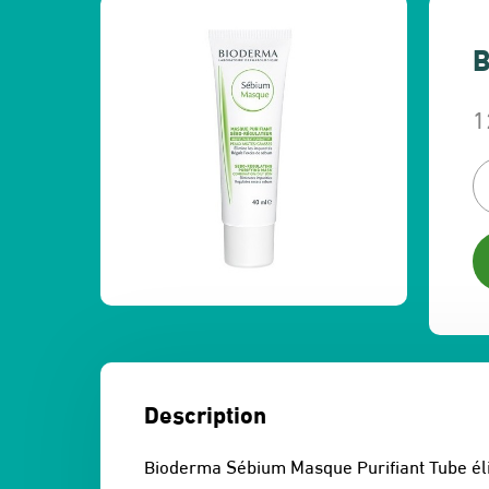
B
1
L
L
p
p
in
a
ét
es
1
1
Description
Bioderma Sébium Masque Purifiant Tube éli