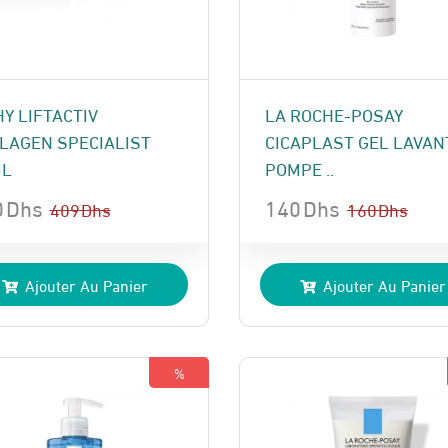
HY LIFTACTIV
LA ROCHE-POSAY
LAGEN SPECIALIST
CICAPLAST GEL LAVAN
ML
POMPE ..
0
Dhs
140
Dhs
409
Dhs
160
Dhs
Le
Le
x
x
prix
prix
Ajouter Au Panier
Ajouter Au Panier
ial
uel
initial
actuel
t :
:
était :
est :
 Dhs.
 Dhs.
160 Dhs.
140 Dhs.
%