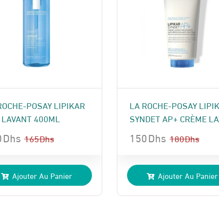
ROCHE-POSAY LIPIKAR
LA ROCHE-POSAY LIPI
 LAVANT 400ML
SYNDET AP+ CRÈME LAV
0
Dhs
150
Dhs
165
Dhs
180
Dhs
Le
Le
x
x
prix
prix
Ajouter Au Panier
Ajouter Au Panier
ial
uel
initial
actuel
t :
:
était :
est :
 Dhs.
 Dhs.
180 Dhs.
150 Dhs.