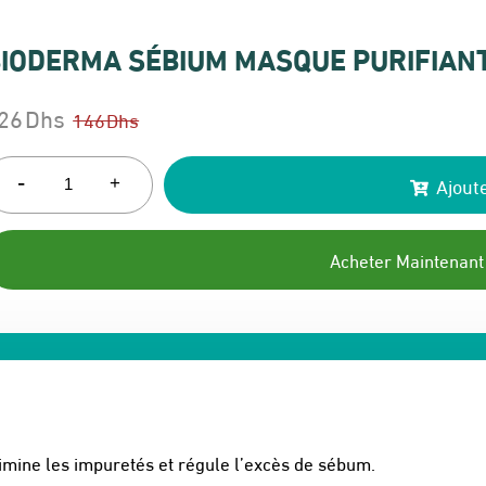
IODERMA SÉBIUM MASQUE PURIFIAN
26
Dhs
146
Dhs
e
e
rix
rix
-
Ajoute
+
itial
ctuel
ait :
t :
Acheter Maintenant
46 Dhs.
26 Dhs.
mine les impuretés et régule l’excès de sébum.