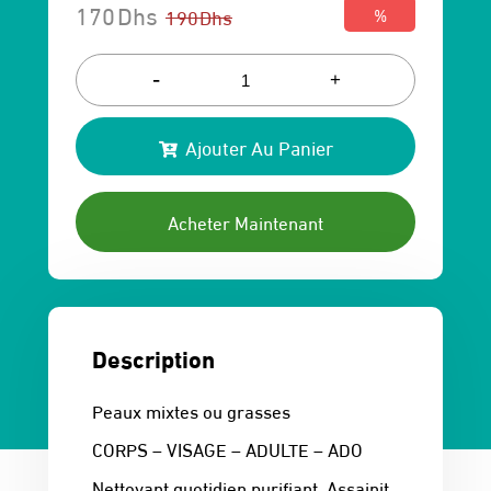
170
Dhs
190
Dhs
%
Le
Le
prix
prix
-
+
initial
actuel
Ajouter Au Panier
était :
est :
190 Dhs.
170 Dhs.
Acheter Maintenant
Description
Peaux mixtes ou grasses
CORPS – VISAGE – ADULTE – ADO
Nettoyant quotidien purifiant. Assainit