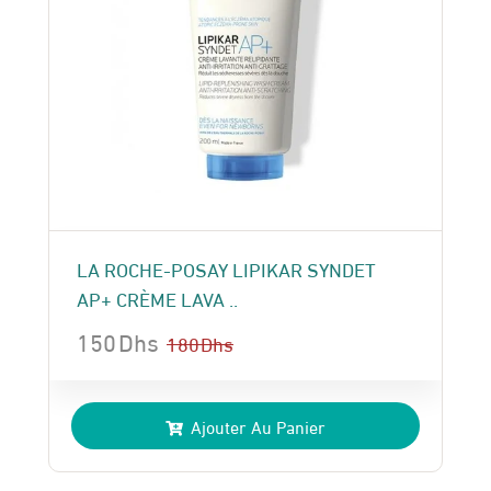
LA ROCHE-POSAY LIPIKAR SYNDET
AP+ CRÈME LAVA ..
150
Dhs
180
Dhs
Le
Le
prix
prix
Ajouter Au Panier
initial
actuel
était :
est :