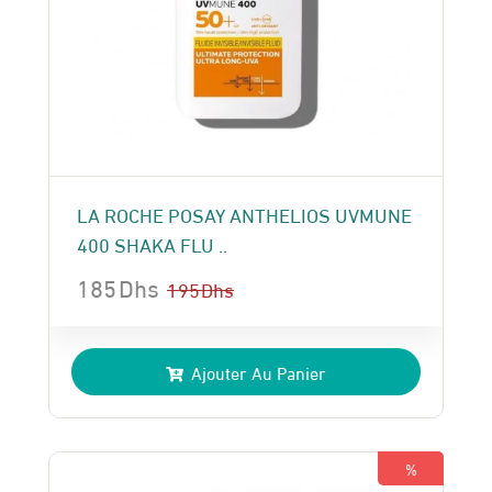
LA ROCHE POSAY ANTHELIOS UVMUNE
400 SHAKA FLU ..
185
Dhs
195
Dhs
Le
Le
prix
prix
Ajouter Au Panier
initial
actuel
était :
est :
195 Dhs.
185 Dhs.
%