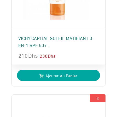
VICHY CAPITAL SOLEIL MATIFIANT 3-
EN-1 SPF 50+ ..
210
Dhs
230
Dhs
Le
Le
prix
prix
Ajouter Au Panier
initial
actuel
était :
est :
230 Dhs.
210 Dhs.
%