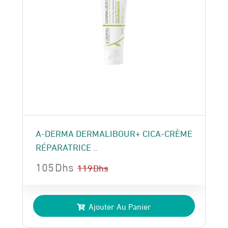
A-DERMA DERMALIBOUR+ CICA-CRÈME
RÉPARATRICE ..
105
Dhs
119
Dhs
Le
Le
prix
prix
Ajouter Au Panier
initial
actuel