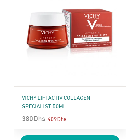
VICHY LIFTACTIV COLLAGEN
SPECIALIST 50ML
380
Dhs
409
Dhs
Le
Le
prix
prix