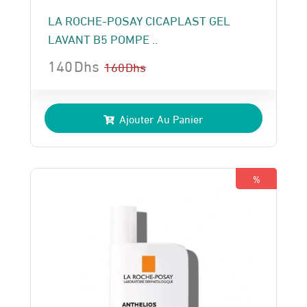
LA ROCHE-POSAY CICAPLAST GEL
LAVANT B5 POMPE ..
140
Dhs
160
Dhs
Le
Le
prix
prix
Ajouter Au Panier
initial
actuel
était :
est :
160 Dhs.
140 Dhs.
%