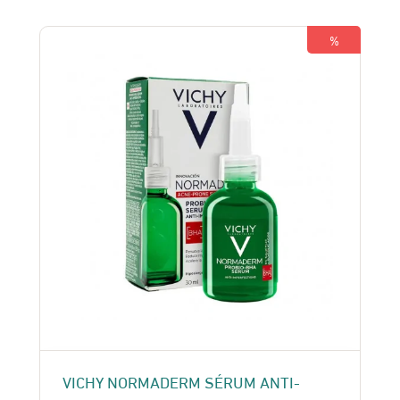
était :
est :
119 Dhs.
105 Dhs.
%
VICHY NORMADERM SÉRUM ANTI-