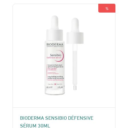
180 Dhs.
150 Dhs.
%
BIODERMA SENSIBIO DÉFENSIVE
SÉRUM 30ML