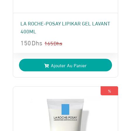
LA ROCHE-POSAY LIPIKAR GEL LAVANT
400ML
150
Dhs
165
Dhs
Le
Le
prix
prix
Ajouter Au Panier
initial
actuel
était :
est :
165 Dhs.
150 Dhs.
%