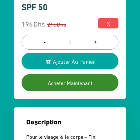
SPF 50
196
Dhs
216
Dhs
%
Le
Le
prix
prix
-
+
initial
actuel
Ajouter Au Panier
était :
est :
216 Dhs.
196 Dhs.
Acheter Maintenant
Description
Pour le visage & le corps – Fini