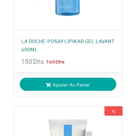
LA ROCHE-POSAY LIPIKAR GEL LAVANT
400ML
150
Dhs
165
Dhs
Le
Le
prix
prix
Ajouter Au Panier
initial
actuel
était :
est :
165 Dhs.
150 Dhs.
%