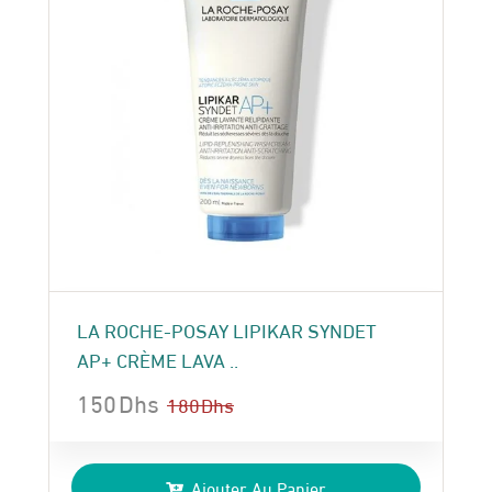
LA ROCHE-POSAY LIPIKAR SYNDET
AP+ CRÈME LAVA ..
150
Dhs
180
Dhs
Le
Le
prix
prix
Ajouter Au Panier