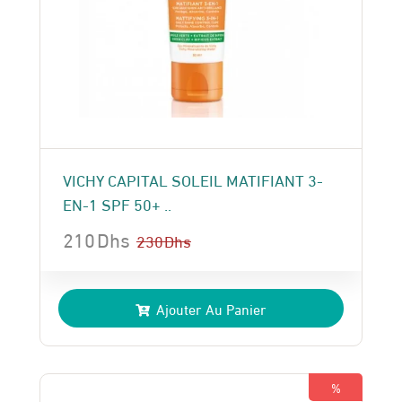
VICHY CAPITAL SOLEIL MATIFIANT 3-
EN-1 SPF 50+ ..
210
Dhs
230
Dhs
Le
Le
prix
prix
Ajouter Au Panier
initial
actuel
était :
est :
230 Dhs.
210 Dhs.
%