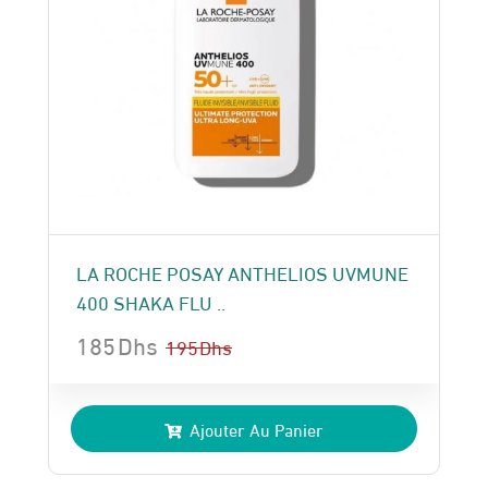
LA ROCHE POSAY ANTHELIOS UVMUNE
400 SHAKA FLU ..
185
Dhs
195
Dhs
Le
Le
prix
prix
Ajouter Au Panier
initial
actuel
était :
est :