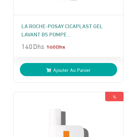
LA ROCHE-POSAY CICAPLAST GEL
LAVANT B5 POMPE ..
140
Dhs
160
Dhs
Le
Le
prix
prix
Ajouter Au Panier
initial
actuel
était :
est :
160 Dhs.
140 Dhs.
%