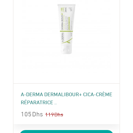
A-DERMA DERMALIBOUR+ CICA-CRÈME
RÉPARATRICE ..
105
Dhs
119
Dhs
Le
Le
prix
prix