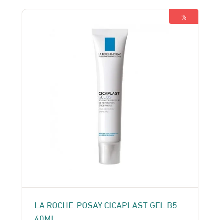
195 Dhs.
185 Dhs.
%
LA ROCHE-POSAY CICAPLAST GEL B5
40ML