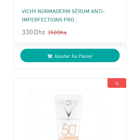
VICHY NORMADERM SÉRUM ANTI-
IMPERFECTIONS PRO ..
330
Dhs
350
Dhs
Le
Le
prix
prix
Ajouter Au Panier
initial
actuel
était :
est :
350 Dhs.
330 Dhs.
%