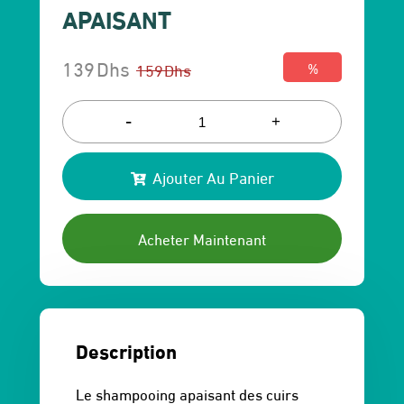
APAISANT
139
Dhs
159
Dhs
%
Le
Le
prix
prix
-
+
initial
actuel
Ajouter Au Panier
était :
est :
159 Dhs.
139 Dhs.
Acheter Maintenant
Description
Le shampooing apaisant des cuirs