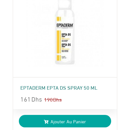
EPTADERM EPTA DS SPRAY 50 ML
161
Dhs
190
Dhs
Le
Le
prix
prix
Ajouter Au Panier
initial
actuel