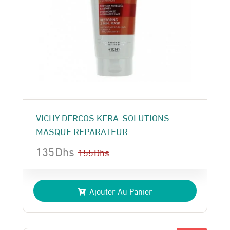
VICHY DERCOS KERA-SOLUTIONS
MASQUE REPARATEUR ..
135
Dhs
155
Dhs
Le
Le
prix
prix
Ajouter Au Panier
initial
actuel
était :
est :