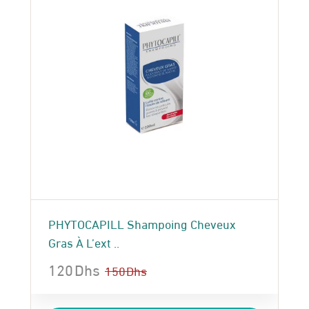
PHYTOCAPILL Shampoing Cheveux
Gras À L’ext ..
120
Dhs
150
Dhs
Le
Le