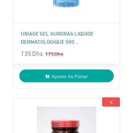
URIAGE GEL SURGRAS LIQUIDE
DERMATOLOGIQUE 500 ..
135
Dhs
175
Dhs
Le
Le
prix
prix
Ajouter Au Panier
initial
actuel
était :
est :
175 Dhs.
135 Dhs.
%