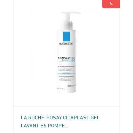
155 Dhs.
135 Dhs.
%
LA ROCHE-POSAY CICAPLAST GEL
LAVANT B5 POMPE ..