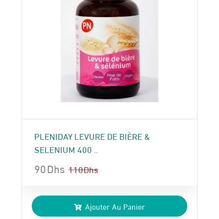
PLENIDAY LEVURE DE BIÈRE &
SELENIUM 400 ..
90
Dhs
110
Dhs
Le
Le
prix
prix
Ajouter Au Panier
initial
actuel