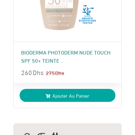
BIODERMA PHOTODERM NUDE TOUCH
SPF 50+ TEINTE ..
260
Dhs
275
Dhs
Le
Le
prix
prix
Ajouter Au Panier
initial
actuel
était :
est :
275 Dhs.
260 Dhs.