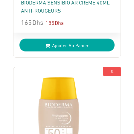
BIODERMA SENSIBIO AR CREME 40ML
ANTI-ROUGEURS
165
Dhs
185
Dhs
Le
Le
prix
prix
Ajouter Au Panier
initial
actuel
était :
est :
185 Dhs.
165 Dhs.
%