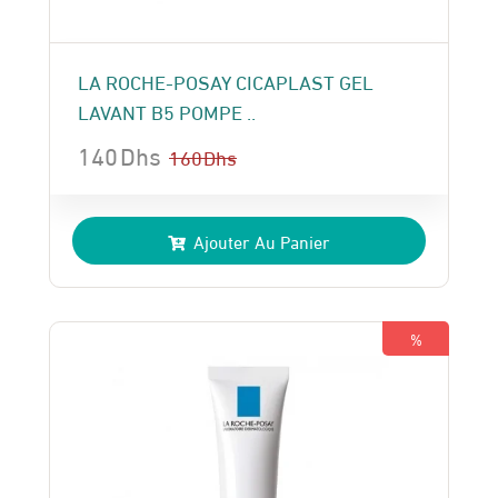
LA ROCHE-POSAY CICAPLAST GEL
LAVANT B5 POMPE ..
140
Dhs
160
Dhs
Le
Le
prix
prix
Ajouter Au Panier
initial
actuel
était :
est :
160 Dhs.
140 Dhs.
%