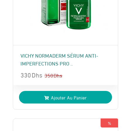
VICHY NORMADERM SÉRUM ANTI-
IMPERFECTIONS PRO ..
330
Dhs
350
Dhs
Le
Le
prix
prix
Ajouter Au Panier
initial
actuel
était :
est :
350 Dhs.
330 Dhs.
%