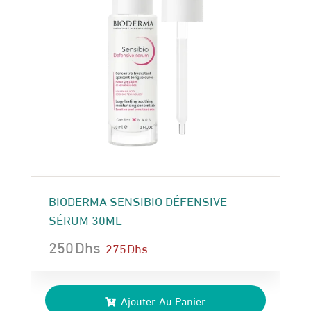
BIODERMA SENSIBIO DÉFENSIVE
SÉRUM 30ML
250
Dhs
275
Dhs
Le
Le
prix
prix
Ajouter Au Panier