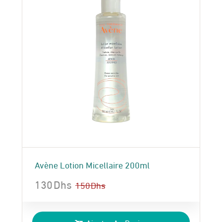
Avène Lotion Micellaire 200ml
130
Dhs
150
Dhs
Le
Le
prix
prix