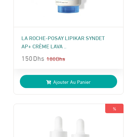
LA ROCHE-POSAY LIPIKAR SYNDET
AP+ CRÈME LAVA ..
150
Dhs
180
Dhs
Le
Le
prix
prix
Ajouter Au Panier
initial
actuel
était :
est :
180 Dhs.
150 Dhs.
%