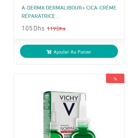
A-DERMA DERMALIBOUR+ CICA-CRÈME
RÉPARATRICE ..
105
Dhs
119
Dhs
Le
Le
prix
prix
Ajouter Au Panier
initial
actuel
était :
est :
119 Dhs.
105 Dhs.
%