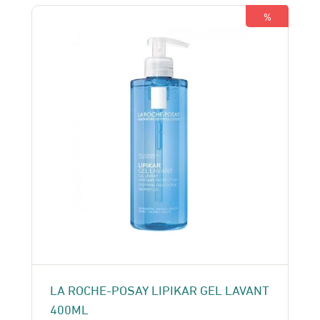
180 Dhs.
150 Dhs.
%
LA ROCHE-POSAY LIPIKAR GEL LAVANT
400ML