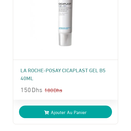
LA ROCHE-POSAY CICAPLAST GEL B5
40ML
150
Dhs
180
Dhs
Le
Le
prix
prix
Ajouter Au Panier
initial
actuel
était :
est :