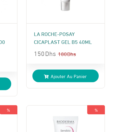
LA ROCHE-POSAY
00
CICAPLAST GEL B5 40ML
150
Dhs
180
Dhs
Le
Le
prix
prix
Ajouter Au Panier
initial
actuel
était :
est :
180 Dhs.
150 Dhs.
%
%