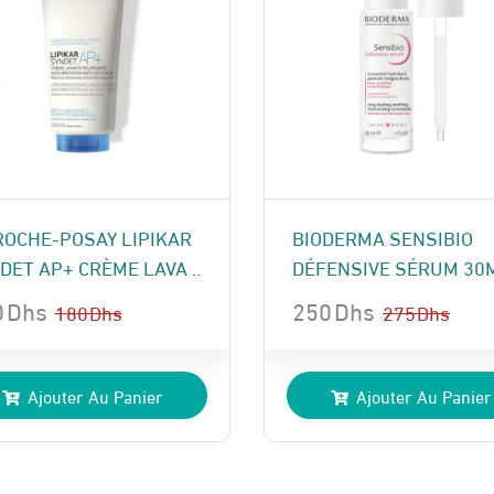
ROCHE-POSAY LIPIKAR
BIODERMA SENSIBIO
DET AP+ CRÈME LAVA ..
DÉFENSIVE SÉRUM 30
0
Dhs
250
Dhs
180
Dhs
275
Dhs
Le
Le
x
x
prix
prix
Ajouter Au Panier
Ajouter Au Panier
ial
uel
initial
actuel
t :
:
était :
est :
 Dhs.
 Dhs.
275 Dhs.
250 Dhs.