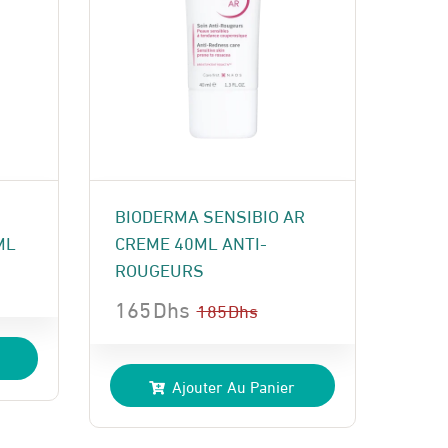
BIODERMA SENSIBIO AR
ML
CREME 40ML ANTI-
ROUGEURS
165
Dhs
185
Dhs
Le
Le
prix
prix
Ajouter Au Panier
initial
actuel
était :
est :