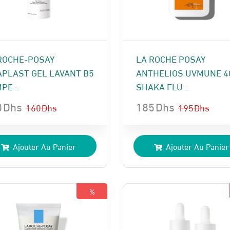
ROCHE-POSAY
LA ROCHE POSAY
APLAST GEL LAVANT B5
ANTHELIOS UVMUNE 4
PE ..
SHAKA FLU ..
0
Dhs
185
Dhs
160
Dhs
195
Dhs
Le
Le
x
x
prix
prix
Ajouter Au Panier
Ajouter Au Panier
ial
uel
initial
actuel
t :
:
était :
est :
 Dhs.
 Dhs.
195 Dhs.
185 Dhs.
%