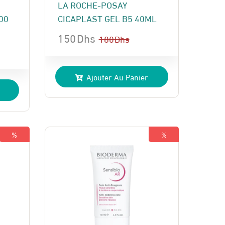
LA ROCHE-POSAY
00
CICAPLAST GEL B5 40ML
150
Dhs
180
Dhs
Le
Le
prix
prix
Ajouter Au Panier
initial
actuel
était :
est :
180 Dhs.
150 Dhs.
%
%