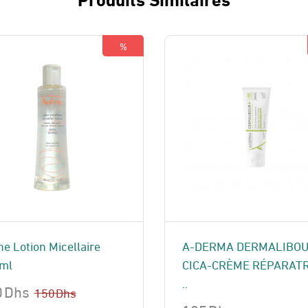
%
e Lotion Micellaire
A-DERMA DERMALIBO
ml
CICA-CRÈME RÉPARATR
..
0
Dhs
150
Dhs