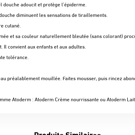
el douche adoucit et protège l’épiderme.
douche diminuent les sensations de tiraillements.
re cutané.
ée et sa couleur naturellement bleutée (sans colorant) proc
 Il convient aux enfants et aux adultes.
te tolérance.
eau préalablement mouillée. Faites mousser, puis rincez abo
a gamme Atoderm : Atoderm Crème nourrissante ou Atoderm Lait
Produits Similaires