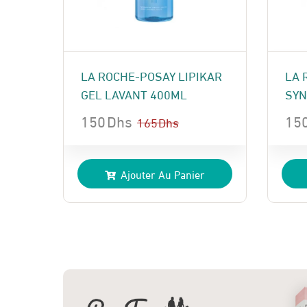
LA ROCHE-POSAY LIPIKAR
LA 
GEL LAVANT 400ML
SYN
150
Dhs
15
165
Dhs
Le
Le
Le
Le
prix
prix
pri
pri
Ajouter Au Panier
initial
actuel
init
act
était :
est :
étai
est 
165 Dhs.
150 Dhs.
180
150