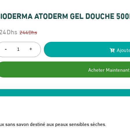
IODERMA ATODERM GEL DOUCHE 500M
24
Dhs
244
Dhs
e
e
rix
rix
-
Ajoute
+
itial
ctuel
ait :
t :
Acheter Maintenant
44 Dhs.
24 Dhs.
ux sans savon destiné aux peaux sensibles sèches.