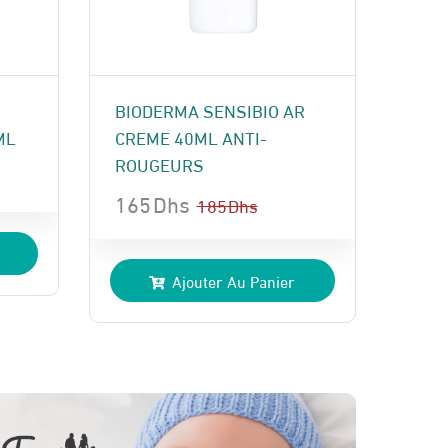
BIODERMA SENSIBIO AR
ML
CREME 40ML ANTI-
ROUGEURS
165
Dhs
185
Dhs
Le
Le
prix
prix
Ajouter Au Panier
initial
actuel
était :
est :
185 Dhs.
165 Dhs.