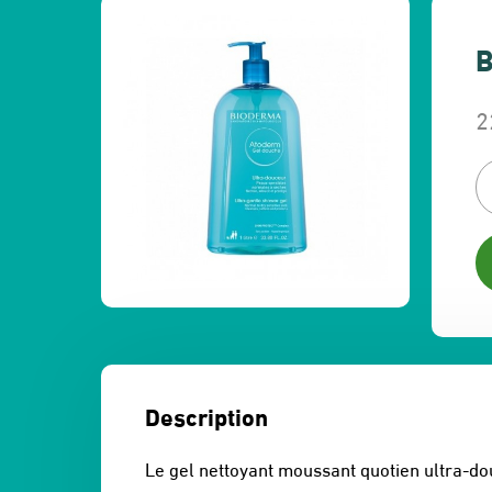
B
2
L
L
p
p
in
a
ét
es
2
2
Description
Le gel nettoyant moussant quotien ultra-do