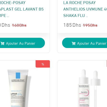
ROCHE-POSAY
LA ROCHE POSAY
APLAST GEL LAVANT B5
ANTHELIOS UVMUNE 4
PE ..
SHAKA FLU ..
0
Dhs
185
Dhs
160
Dhs
195
Dhs
Le
Le
x
x
prix
prix
Ajouter Au Panier
Ajouter Au Panier
ial
uel
initial
actuel
t :
:
était :
est :
 Dhs.
 Dhs.
195 Dhs.
185 Dhs.
%