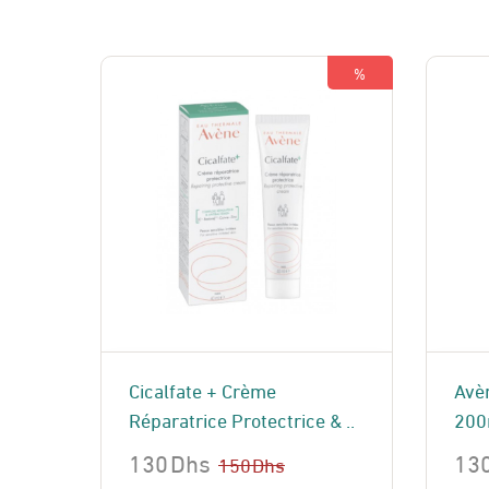
%
Cicalfate + Crème
Avèn
Réparatrice Protectrice & ..
200
130
Dhs
13
150
Dhs