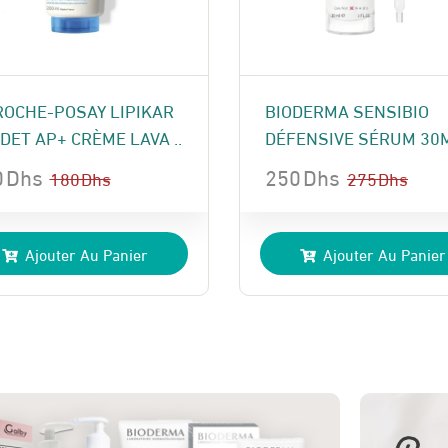
ROCHE-POSAY LIPIKAR
BIODERMA SENSIBIO
DET AP+ CRÈME LAVA ..
DÉFENSIVE SÉRUM 30
0
Dhs
250
Dhs
180
Dhs
275
Dhs
Le
Le
x
x
prix
prix
Ajouter Au Panier
Ajouter Au Panier
ial
uel
initial
actuel
t :
:
était :
est :
 Dhs.
 Dhs.
275 Dhs.
250 Dhs.