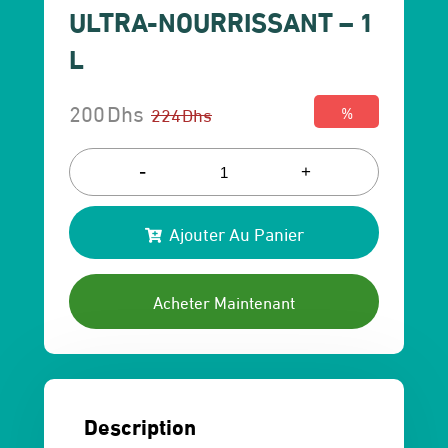
ULTRA-NOURRISSANT – 1
L
200
Dhs
224
Dhs
%
Le
Le
prix
prix
-
+
initial
actuel
Ajouter Au Panier
était :
est :
224 Dhs.
200 Dhs.
Acheter Maintenant
Description