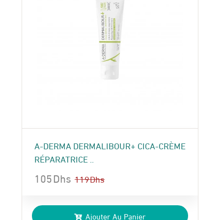
A-DERMA DERMALIBOUR+ CICA-CRÈME
RÉPARATRICE ..
105
Dhs
119
Dhs
Le
Le
prix
prix
Ajouter Au Panier