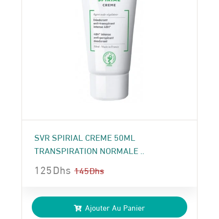
SVR SPIRIAL CREME 50ML
TRANSPIRATION NORMALE ..
125
Dhs
145
Dhs
Le
Le
prix
prix
Ajouter Au Panier
initial
actuel