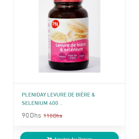
PLENIDAY LEVURE DE BIÈRE &
SELENIUM 400 ..
90
Dhs
110
Dhs
Le
Le
prix
prix
Ajouter Au Panier