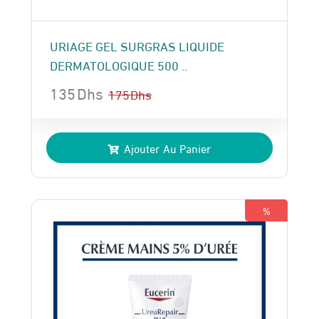
URIAGE GEL SURGRAS LIQUIDE
DERMATOLOGIQUE 500 ..
135
Dhs
175
Dhs
Le
Le
prix
prix
Ajouter Au Panier
initial
actuel
était :
est :
175 Dhs.
135 Dhs.
%