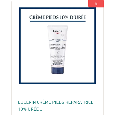
105 Dhs.
80 Dhs.
%
EUCERIN CRÈME PIEDS RÉPARATRICE,
10% URÉE ..