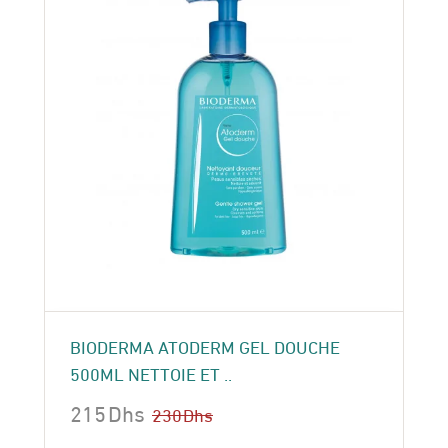
BIODERMA ATODERM GEL DOUCHE
500ML NETTOIE ET ..
215
Dhs
230
Dhs
Le
Le