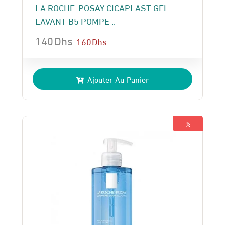
LA ROCHE-POSAY CICAPLAST GEL
LAVANT B5 POMPE ..
140
Dhs
160
Dhs
Le
Le
prix
prix
Ajouter Au Panier
initial
actuel
était :
est :
160 Dhs.
140 Dhs.
%