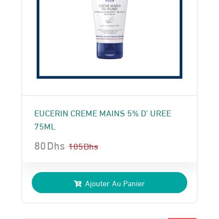
EUCERIN CREME MAINS 5% D’ UREE
75ML
80
Dhs
105
Dhs
Le
Le
prix
prix
Ajouter Au Panier
initial
actuel
était :
est :