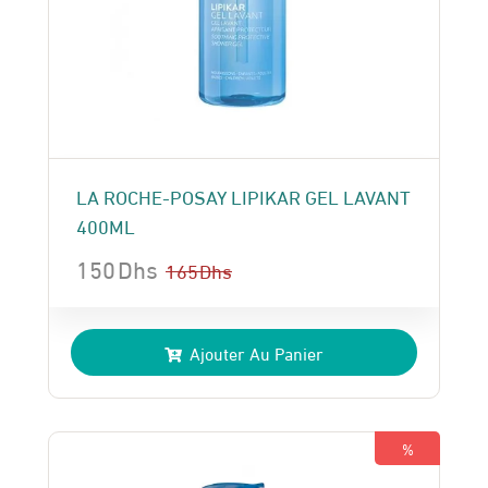
LA ROCHE-POSAY LIPIKAR GEL LAVANT
400ML
150
Dhs
165
Dhs
Le
Le
prix
prix
Ajouter Au Panier
initial
actuel
était :
est :
165 Dhs.
150 Dhs.
%