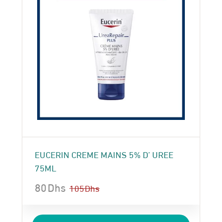
EUCERIN CREME MAINS 5% D’ UREE
75ML
80
Dhs
105
Dhs
Le
Le
prix
prix