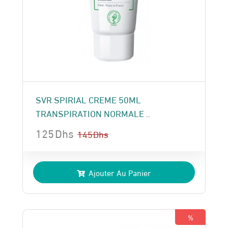
SVR SPIRIAL CREME 50ML
TRANSPIRATION NORMALE ..
125
Dhs
145
Dhs
Le
Le
prix
prix
Ajouter Au Panier
initial
actuel
était :
est :
145 Dhs.
125 Dhs.
%