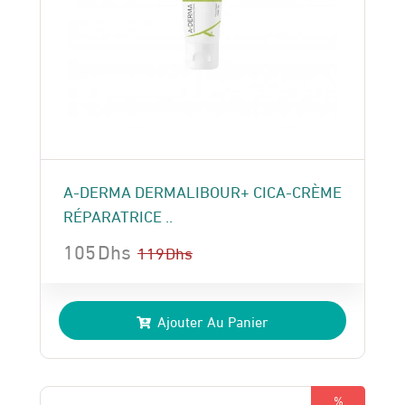
A-DERMA DERMALIBOUR+ CICA-CRÈME
RÉPARATRICE ..
105
Dhs
119
Dhs
Le
Le
prix
prix
Ajouter Au Panier
initial
actuel
était :
est :
119 Dhs.
105 Dhs.
%