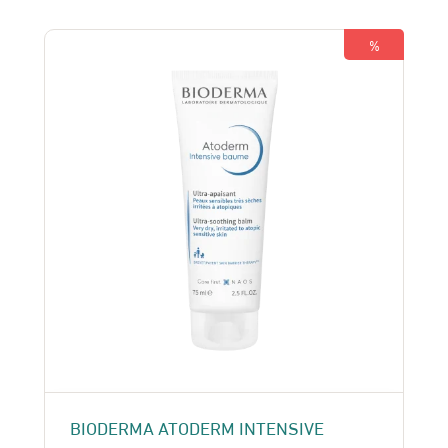
était :
est :
230 Dhs.
215 Dhs.
%
BIODERMA ATODERM INTENSIVE