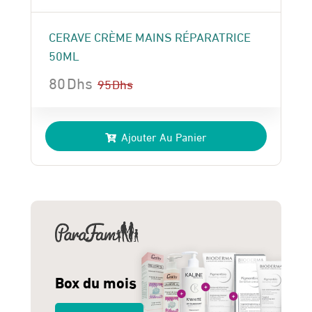
CERAVE CRÈME MAINS RÉPARATRICE
50ML
80
Dhs
95
Dhs
Le
Le
prix
prix
Ajouter Au Panier
initial
actuel
était :
est :
95 Dhs.
80 Dhs.
Box du mois