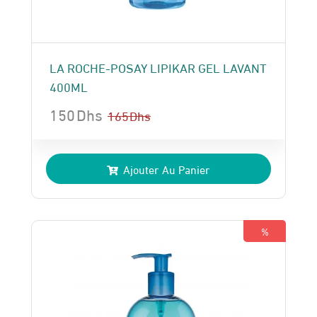
LA ROCHE-POSAY LIPIKAR GEL LAVANT
400ML
150
Dhs
165
Dhs
Le
Le
prix
prix
Ajouter Au Panier
initial
actuel
était :
est :
165 Dhs.
150 Dhs.
%