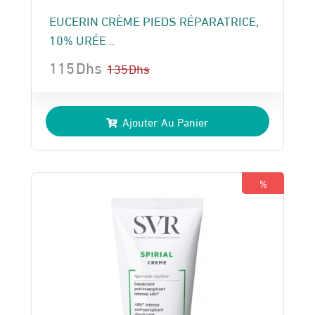
EUCERIN CRÈME PIEDS RÉPARATRICE,
10% URÉE ..
115
Dhs
135
Dhs
Le
Le
prix
prix
Ajouter Au Panier
initial
actuel
était :
est :
135 Dhs.
115 Dhs.
%