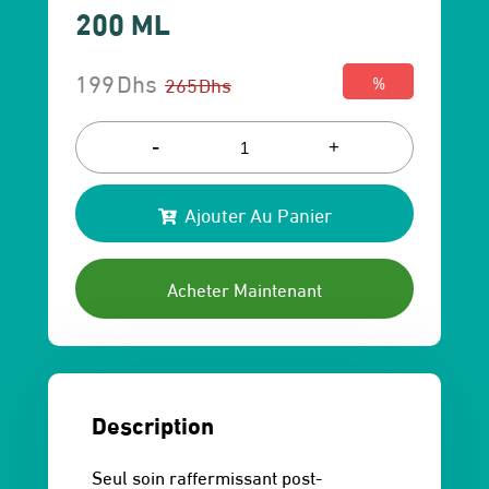
200 ML
199
Dhs
265
Dhs
%
Le
Le
prix
prix
-
+
initial
actuel
Ajouter Au Panier
était :
est :
265 Dhs.
199 Dhs.
Acheter Maintenant
Description
Seul soin raffermissant post-