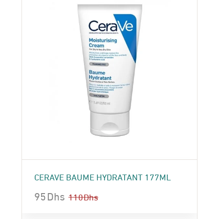
CERAVE BAUME HYDRATANT 177ML
95
Dhs
110
Dhs
Le
Le