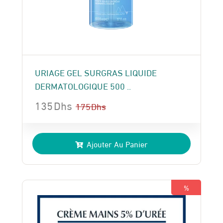
URIAGE GEL SURGRAS LIQUIDE
DERMATOLOGIQUE 500 ..
135
Dhs
175
Dhs
Le
Le
prix
prix
Ajouter Au Panier
initial
actuel
était :
est :
175 Dhs.
135 Dhs.
%