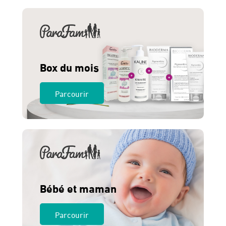
275 Dhs.
260 Dhs.
Box du mois
Parcourir
Bébé et maman
Parcourir