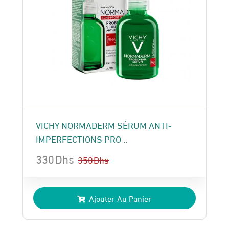
VICHY NORMADERM SÉRUM ANTI-
IMPERFECTIONS PRO ..
330
Dhs
350
Dhs
Le
Le
prix
prix
Ajouter Au Panier
initial
actuel
était :
est :