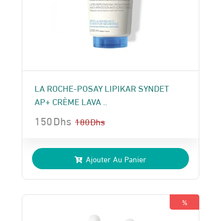
LA ROCHE-POSAY LIPIKAR SYNDET
AP+ CRÈME LAVA ..
150
Dhs
180
Dhs
Le
Le
prix
prix
Ajouter Au Panier
initial
actuel
était :
est :
180 Dhs.
150 Dhs.
%