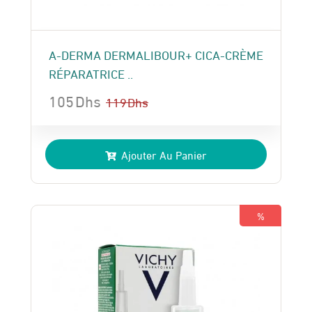
A-DERMA DERMALIBOUR+ CICA-CRÈME
RÉPARATRICE ..
105
Dhs
119
Dhs
Le
Le
prix
prix
Ajouter Au Panier
initial
actuel
était :
est :
119 Dhs.
105 Dhs.
%