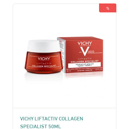
350 Dhs.
330 Dhs.
%
VICHY LIFTACTIV COLLAGEN
SPECIALIST 50ML