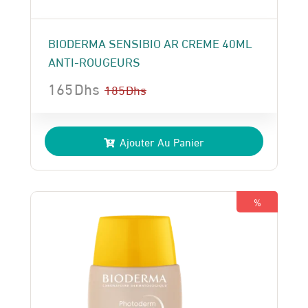
BIODERMA SENSIBIO AR CREME 40ML
ANTI-ROUGEURS
165
Dhs
185
Dhs
Le
Le
prix
prix
Ajouter Au Panier
initial
actuel
était :
est :
185 Dhs.
165 Dhs.
%