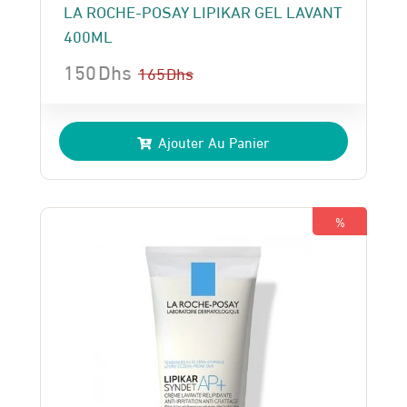
LA ROCHE-POSAY LIPIKAR GEL LAVANT
400ML
150
Dhs
165
Dhs
Le
Le
prix
prix
Ajouter Au Panier
initial
actuel
était :
est :
165 Dhs.
150 Dhs.
%