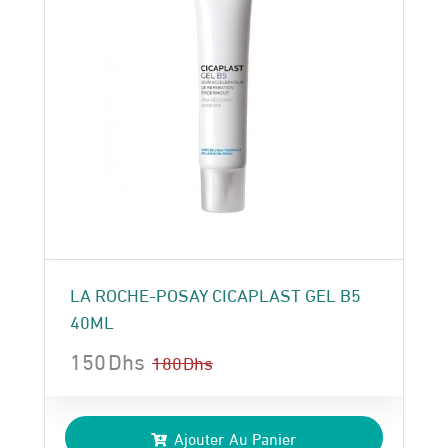
LA ROCHE-POSAY CICAPLAST GEL B5
40ML
150
Dhs
180
Dhs
Le
Le
prix
prix
Ajouter Au Panier