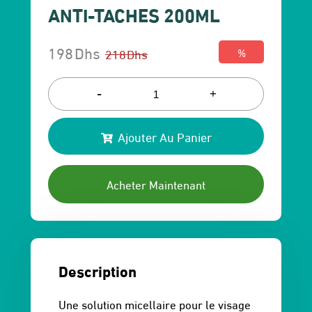
ANTI-TACHES 200ML
198
Dhs
218
Dhs
%
Le
Le
prix
prix
-
+
initial
actuel
Ajouter Au Panier
était :
est :
218 Dhs.
198 Dhs.
Acheter Maintenant
Description
Une solution micellaire pour le visage