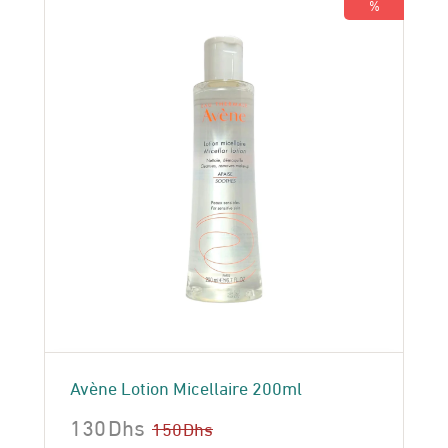
%
Avène Lotion Micellaire 200ml
130
Dhs
150
Dhs