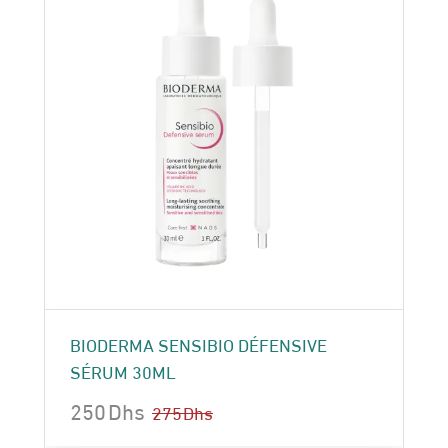
BIODERMA SENSIBIO DÉFENSIVE
SÉRUM 30ML
250
Dhs
275
Dhs
Le
Le