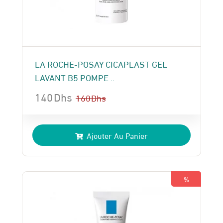
LA ROCHE-POSAY CICAPLAST GEL
LAVANT B5 POMPE ..
140
Dhs
160
Dhs
Le
Le
prix
prix
Ajouter Au Panier
initial
actuel
était :
est :
160 Dhs.
140 Dhs.
%