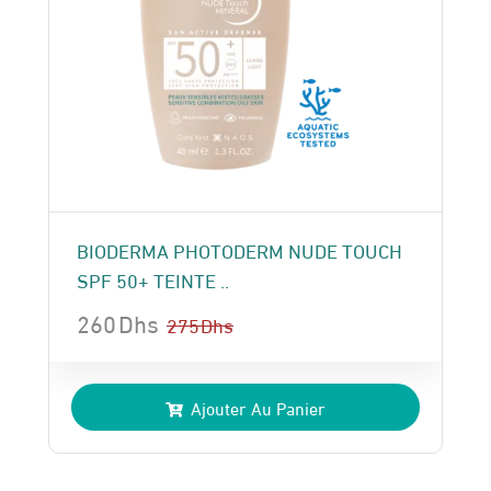
BIODERMA PHOTODERM NUDE TOUCH
SPF 50+ TEINTE ..
260
Dhs
275
Dhs
Le
Le
prix
prix
Ajouter Au Panier
initial
actuel
était :
est :