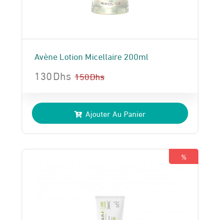
Avène Lotion Micellaire 200ml
130
Dhs
150
Dhs
Le
Le
prix
prix
Ajouter Au Panier
initial
actuel
était :
est :
150 Dhs.
130 Dhs.
%