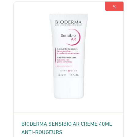
275 Dhs.
250 Dhs.
%
BIODERMA SENSIBIO AR CREME 40ML
ANTI-ROUGEURS