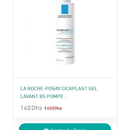
LA ROCHE-POSAY CICAPLAST GEL
LAVANT B5 POMPE ..
140
Dhs
160
Dhs
Le
Le
prix
prix
Ajouter Au Panier