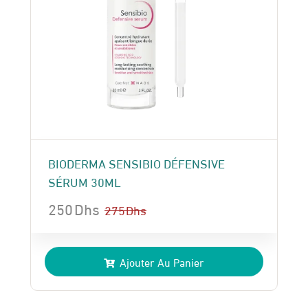
BIODERMA SENSIBIO DÉFENSIVE
SÉRUM 30ML
250
Dhs
275
Dhs
Le
Le
prix
prix
Ajouter Au Panier
initial
actuel
était :
est :