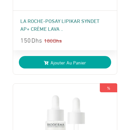
LA ROCHE-POSAY LIPIKAR SYNDET
AP+ CRÈME LAVA ..
150
Dhs
180
Dhs
Le
Le
prix
prix
Ajouter Au Panier
initial
actuel
était :
est :
180 Dhs.
150 Dhs.
%