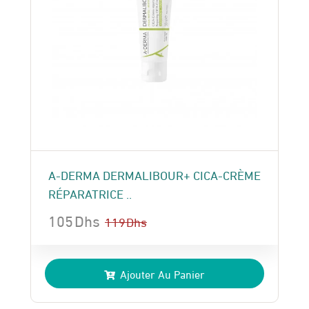
A-DERMA DERMALIBOUR+ CICA-CRÈME
RÉPARATRICE ..
105
Dhs
119
Dhs
Le
Le
prix
prix
Ajouter Au Panier
initial
actuel
était :
est :