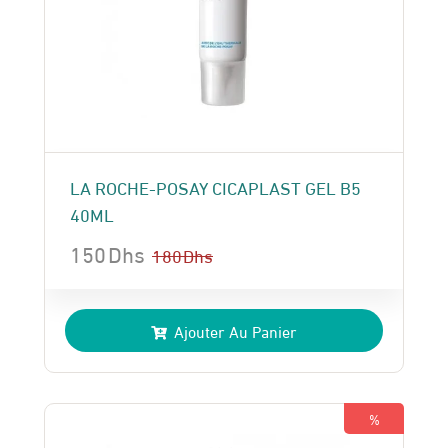
LA ROCHE-POSAY CICAPLAST GEL B5
40ML
150
Dhs
180
Dhs
Le
Le
prix
prix
Ajouter Au Panier
initial
actuel
était :
est :
180 Dhs.
150 Dhs.
%