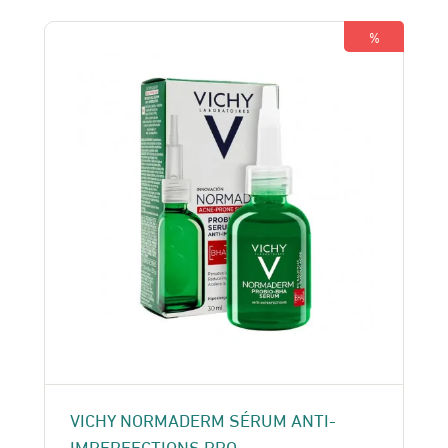
119 Dhs.
105 Dhs.
%
VICHY NORMADERM SÉRUM ANTI-
IMPERFECTIONS PRO ..