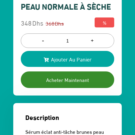
PEAU NORMALE À SÈCHE
348
Dhs
368
Dhs
%
Le
Le
prix
prix
-
+
initial
actuel
Ajouter Au Panier
était :
est :
368 Dhs.
348 Dhs.
Acheter Maintenant
Description
Sérum éclat anti-tâche brunes peau