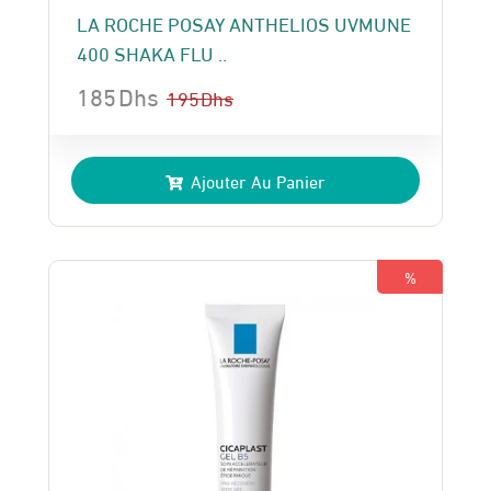
LA ROCHE POSAY ANTHELIOS UVMUNE
400 SHAKA FLU ..
185
Dhs
195
Dhs
Le
Le
prix
prix
Ajouter Au Panier
initial
actuel
était :
est :
195 Dhs.
185 Dhs.
%